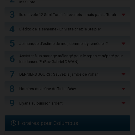
insalubre
3
Ils ont volé 12 Sifré Torah à Levallois… mais pas la Torah
4
L'édito de la semaine - En visite chez le Steipler
5
Je manque d'estime de moi, comment y remédier ?
6
Assister à un mariage mélangé pour le repas et séparé pour
les danses ?! (Rav Gabriel DAYAN)
7
DERNIERS JOURS : Sauvez la jambe de Yohan
8
Horaires du Jeûne de Ticha Béav
9
Elyana au buisson ardent
Horaires pour Columbus