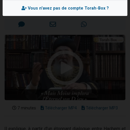
Rav Chlomo AMAR
Nouvelle émission radio : Visions de grandeur n°104 : Le Chabbath et le Birkat Hamazone à travers le temps
Vous n'avez pas de compte Torah-Box ?
Mis en ligne le Mercredi 24 Février 2016
61 personnes viennent de demander une bénédiction
Ariel vient de donner son Maasser
Il reste 49 places pour étudier en groupe sur Zoom
Eva vient de donner son Maasser
7 minutes
Télécharger MP4
Télécharger MP3
Il explique, à partir d'un étonnant dialogue entre Hachem et