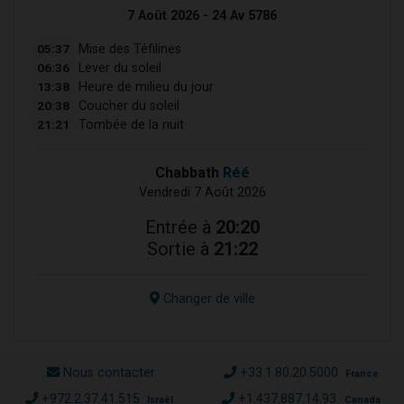
7 Août 2026 - 24 Av 5786
05:37
Mise des Téfilines
06:36
Lever du soleil
13:38
Heure de milieu du jour
20:38
Coucher du soleil
21:21
Tombée de la nuit
Chabbath
Réé
Vendredi 7 Août 2026
Entrée à
20:20
Sortie à
21:22
Changer de ville
Nous contacter
+33.1.80.20.5000
France
+972.2.37.41.515
+1.437.887.14.93
Israël
Canada