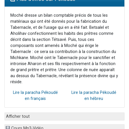
Il reste 49 places pour étudier en groupe sur Zoom
3 personnes viennent de nous rejoindre sur WhatsApp
Moché dresse un bilan comptable précis de tous les
matériaux qui ont été donnés pour la fabrication du
2 personnes viennent de nous rejoindre sur WhatsApp
Tabernacle, et de l’usage qui en a été fait. Betsalel et
2 nouvelles musiques dans Torah-Box Music
Aholihav confectionnent les habits des prêtres comme
décrit dans la section Tétsavé. Puis, tous ces
6 personnes viennent de nous rejoindre sur WhatsApp
composants sont amenés à Moché qui érige le
Tabernacle : ce sera sa contribution à la construction du
Michkane. Moché oint le Tabernacle pour le sanctifier et
intronise Aharon et ses fils respectivement à la fonction
de grand prêtre et prêtre. Une colonne de nuée apparaît
au dessus du Tabernacle, révélant la présence divine qui y
réside.
Lire la paracha Pékoudé
Lire la paracha Pékoudé
en français
en hébreu
Afficher tout
Cours Mp3-Vidéo