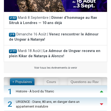
Mardi 8 Septembre |
Dinner d'hommage au Rav
J-32
Sitruk à Londres — 10 ans déjà
Dimanche 16 Août |
Venez rencontrer le Admour
J-9
de Ungvar à Natanya!
Mardi 18 Août |
Le Admour de Ungvar recevra en
J-11
plein Kikar de Natanya à Alonzo!
Voir tous les événements à venir
+ Populaires
Cours
Questions au Rav
1
Histoire - À bord du Titanic
2
URGENCE - Diane, 80 ans, en danger dans un
appartement insalubre