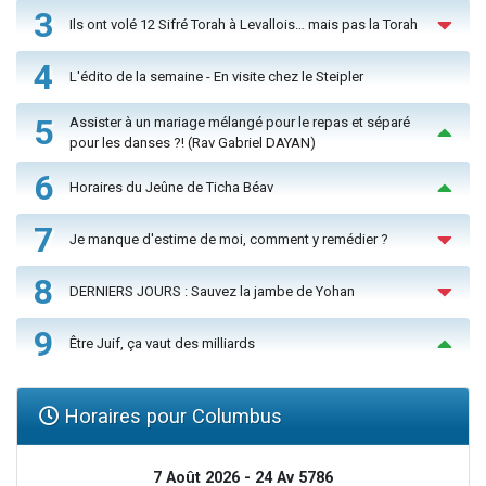
3
Ils ont volé 12 Sifré Torah à Levallois… mais pas la Torah
4
L'édito de la semaine - En visite chez le Steipler
5
Assister à un mariage mélangé pour le repas et séparé
pour les danses ?! (Rav Gabriel DAYAN)
6
Horaires du Jeûne de Ticha Béav
7
Je manque d'estime de moi, comment y remédier ?
8
DERNIERS JOURS : Sauvez la jambe de Yohan
9
Être Juif, ça vaut des milliards
Horaires pour Columbus
7 Août 2026 - 24 Av 5786