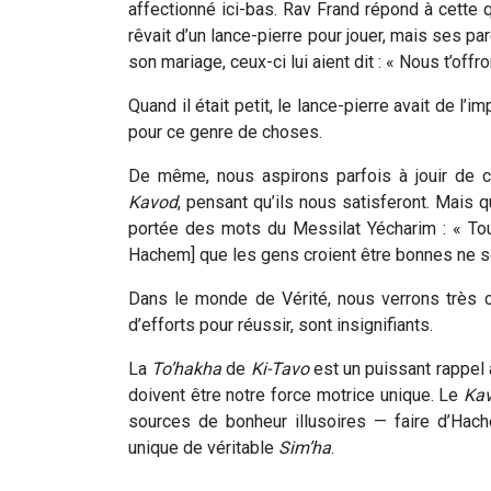
affectionné ici-bas. Rav Frand répond à cette qu
rêvait d’un lance-pierre pour jouer, mais ses pa
son mariage, ceux-ci lui aient dit : « Nous t’offr
Quand il était petit, le lance-pierre avait de l’
pour ce genre de choses.
De même, nous aspirons parfois à jouir de ce
Kavod
, pensant qu’ils nous satisferont. Mais
portée des mots du Messilat Yécharim : « To
Hachem] que les gens croient être bonnes ne so
Dans le monde de Vérité, nous verrons très 
d’efforts pour réussir, sont insignifiants.
La
To’hakha
de
Ki-Tavo
est un puissant rappel à 
doivent être notre force motrice unique. Le
Ka
sources de bonheur illusoires — faire d’Hach
unique de véritable
Sim’ha
.