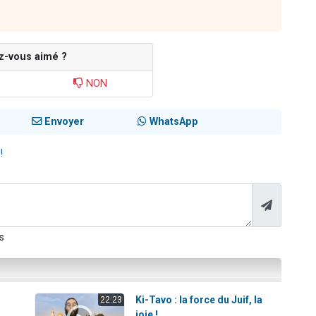
z-vous aimé ?
NON
Envoyer
WhatsApp
!
s
Ki-Tavo : la force du Juif, la
22:23
joie !