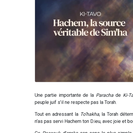
Une partie importante de la
Paracha
de
Ki-T
peuple juif s’il ne respecte pas la Torah.
Tout en adressant la
To’hakha
, la Torah déte
n’as pas servi Hachem ton D.ieu, avec joie et b