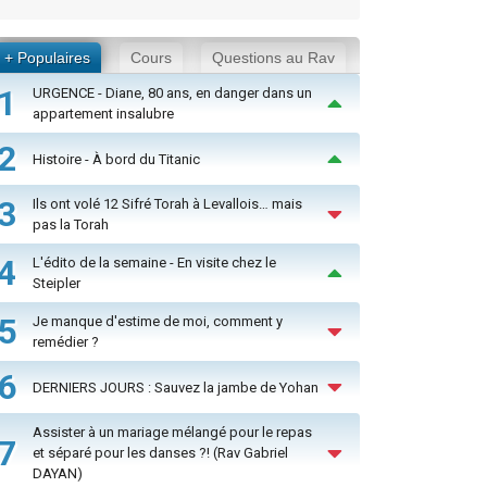
+ Populaires
Cours
Questions au Rav
1
URGENCE - Diane, 80 ans, en danger dans un
appartement insalubre
2
Histoire - À bord du Titanic
3
Ils ont volé 12 Sifré Torah à Levallois… mais
pas la Torah
4
L'édito de la semaine - En visite chez le
Steipler
5
Je manque d'estime de moi, comment y
remédier ?
6
DERNIERS JOURS : Sauvez la jambe de Yohan
Assister à un mariage mélangé pour le repas
7
et séparé pour les danses ?! (Rav Gabriel
DAYAN)