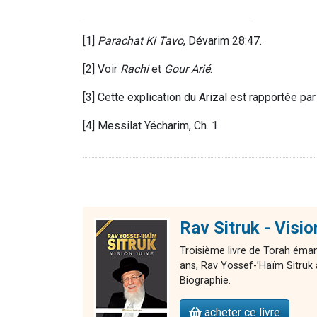
[1]
Parachat Ki Tavo
, Dévarim 28:47.
[2] Voir
Rachi
et
Gour Arié
.
[3] Cette explication du Arizal est rapportée pa
[4] Messilat Yécharim, Ch. 1.
Rav Sitruk - Visi
Troisième livre de Torah éman
ans, Rav Yossef-’Haïm Sitruk 
Biographie.
acheter ce livre