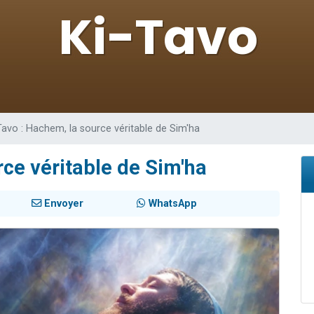
 viennent de demander une bénédiction
49 places pour étudier en groupe sur Zoom
de donner son Maasser
ent de donner son Maasser
viennent de nous rejoindre sur WhatsApp
Tavo : Hachem, la source véritable de Sim'ha
rce véritable de Sim'ha
Envoyer
WhatsApp