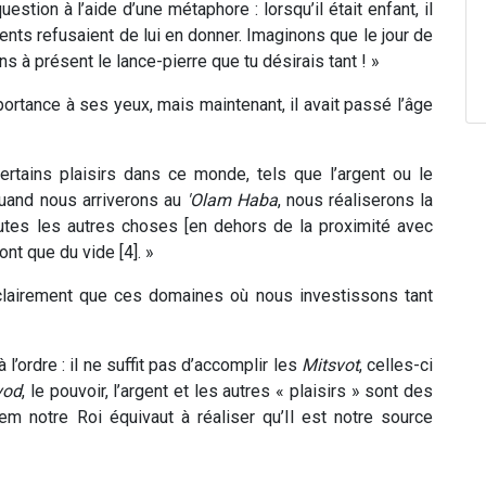
estion à l’aide d’une métaphore : lorsqu’il était enfant, il
rents refusaient de lui en donner. Imaginons que le jour de
ons à présent le lance-pierre que tu désirais tant ! »
importance à ses yeux, mais maintenant, il avait passé l’âge
rtains plaisirs dans ce monde, tels que l’argent ou le
 quand nous arriverons au
'Olam Haba
, nous réaliserons la
utes les autres choses [en dehors de la proximité avec
nt que du vide [4]. »
clairement que ces domaines où nous investissons tant
l’ordre : il ne suffit pas d’accomplir les
Mitsvot
, celles-ci
vod
, le pouvoir, l’argent et les autres « plaisirs » sont des
em notre Roi équivaut à réaliser qu’Il est notre source