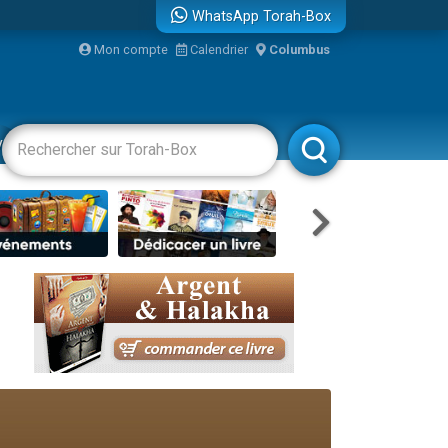
WhatsApp Torah-Box
Mon compte
Calendrier
Columbus
re
vertissements
Livres
Rabbanim
travers le temps