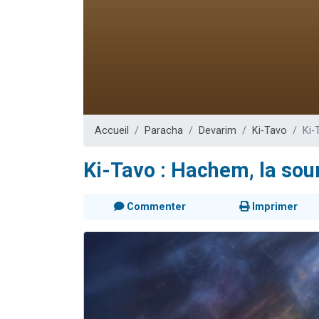
61 personnes
Il reste 
Ariel vient 
Nathaniel vi
4 personnes 
Accueil
Paracha
Devarim
Ki-Tavo
Ki-
Ki-Tavo : Hachem, la sou
Commenter
Imprimer