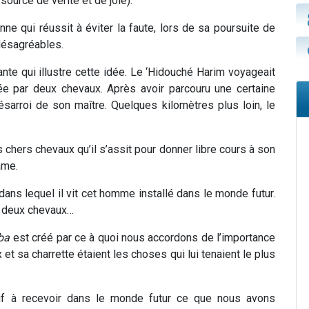
source de vérité et de joie).
e qui réussit à éviter la faute, lors de sa poursuite de
désagréables.
nte qui illustre cette idée. Le ‘Hidouché Harim voyageait
rée par deux chevaux. Après avoir parcouru une certaine
ésarroi de son maître. Quelques kilomètres plus loin, le
es chers chevaux qu’il s’assit pour donner libre cours à son
’âme.
 dans lequel il vit cet homme installé dans le monde futur.
ec deux chevaux…
ba
est créé par ce à quoi nous accordons de l’importance
 sa charrette étaient les choses qui lui tenaient le plus
if à recevoir dans le monde futur ce que nous avons