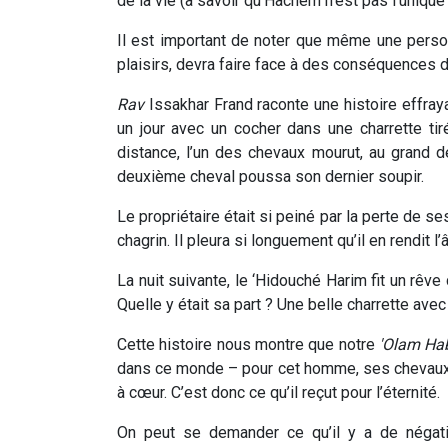
de la vie (à savoir qu’Hachem n’est pas l’unique 
Il est important de noter que même une personn
plaisirs, devra faire face à des conséquences 
Rav
Issakhar Frand raconte une histoire effraya
un jour avec un cocher dans une charrette ti
distance, l’un des chevaux mourut, au grand d
deuxième cheval poussa son dernier soupir.
Le propriétaire était si peiné par la perte de s
chagrin. Il pleura si longuement qu’il en rendit l
La nuit suivante, le ‘Hidouché Harim fit un rêve
Quelle y était sa part ? Une belle charrette av
Cette histoire nous montre que notre
'Olam Ha
dans ce monde – pour cet homme, ses chevaux et
à cœur. C’est donc ce qu’il reçut pour l’éternité.
On peut se demander ce qu’il y a de négat