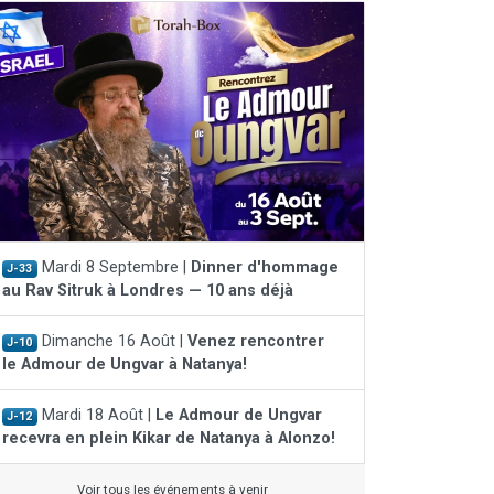
Mardi 8 Septembre |
Dinner d'hommage
J-33
au Rav Sitruk à Londres — 10 ans déjà
Dimanche 16 Août |
Venez rencontrer
J-10
le Admour de Ungvar à Natanya!
Mardi 18 Août |
Le Admour de Ungvar
J-12
recevra en plein Kikar de Natanya à Alonzo!
Voir tous les événements à venir