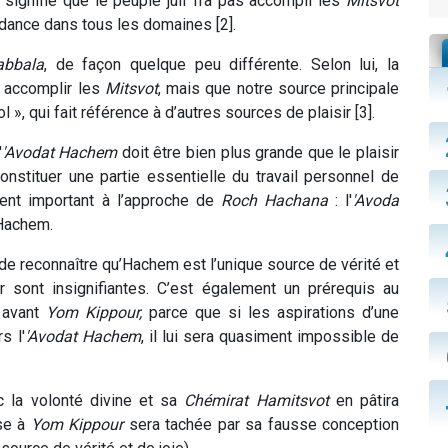
 signifie que le peuple juif n’a pas accompli les
Mitsvot
ondance dans tous les domaines [2].
abbala
, de façon quelque peu différente. Selon lui, la
à accomplir les
Mitsvot
, mais que notre source principale
 », qui fait référence à d’autres sources de plaisir [3].
'
'Avodat Hachem
doit être bien plus grande que le plaisir
constituer une partie essentielle du travail personnel de
ement important à l’approche de
Roch Hachana
: l'
'Avoda
Hachem.
 de reconnaître qu’Hachem est l’unique source de vérité et
r sont insignifiantes. C’est également un prérequis au
 avant
Yom Kippour,
parce que si les aspirations d’une
s l'
'Avodat Hachem
, il lui sera quasiment impossible de
 la volonté divine et sa
Chémirat Hamitsvot
en pâtira
se à
Yom Kippour
sera tachée par sa fausse conception