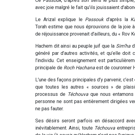
Ce
Passouk
, d’après son sens le plus simple,
avec joie malgré le fait qu’ils jouissaient d’ab
Le Arizal explique le
Passouk
d’après la
K
Torah estime que nous éprouvions de la joie 
de réjouissance provenait d’ailleurs, du « Rov Kol
Hachem dit ainsi au peuple juif que la
Sim’ha
d
généré par d’autres activités, et qu’elle doit 
l’individu. Cet enseignement est particulièr
principale de
Roch Hachana
est de couronner 
L’une des façons principales d’y parvenir, c’est
que toutes les autres « sources » de plaisi
processus de
Téchouva
que nous entamons
personne ne sont pas entièrement dirigées ver
ne pas fauter.
Ses désirs seront parfois en désaccord avec
inévitablement. Ainsi, toute
Té
chouva
entrepri