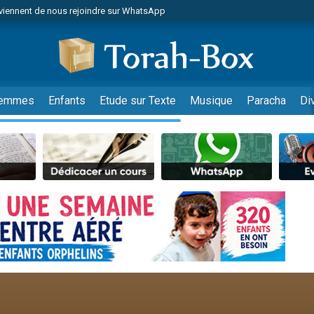
viennent de nous rejoindre sur WhatsApp
de donner son Maasser
es viennent de faire un don pour 5 jours de vacances aux Orphelins
es viennent de faire un don pour Diane, 80 ans, dans un appartement insalub
viennent de nous rejoindre sur WhatsApp
emmes
Enfants
Etude sur Texte
Musique
Paracha
Di
 viennent de demander une bénédiction
nnes viennent de faire un don pour Sauvez la jambe de Yohan
49 places pour étudier en groupe sur Zoom
lles musiques dans Torah-Box Music
viennent de nous rejoindre sur WhatsApp
viennent de nous rejoindre sur WhatsApp
les musiques dans Torah-Box Music
viennent de nous rejoindre sur WhatsApp
es viennent de faire un don pour Tsédaka : pauvres d'Israel
sion radio : Visions de grandeur n°104 : Le Chabbath et le Birkat Hamazone à 