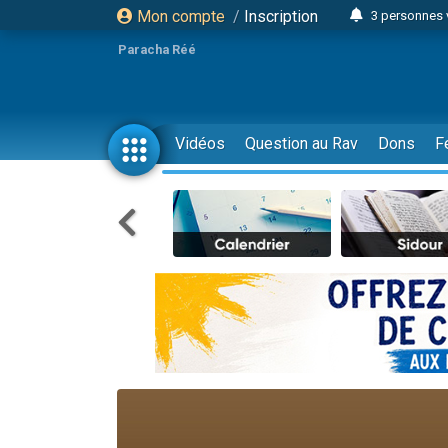
Mon compte
/
Inscription
3 personnes 
Odaya vient 
Paracha Réé
3 personn
3 personn
2 personnes 
Vidéos
Question au Rav
Dons
F
13 personnes
30 perso
Il reste 
12 nouve
3 personnes 
2 personnes 
2 nouvel
3 personnes 
8 personn
Nouvelle émis