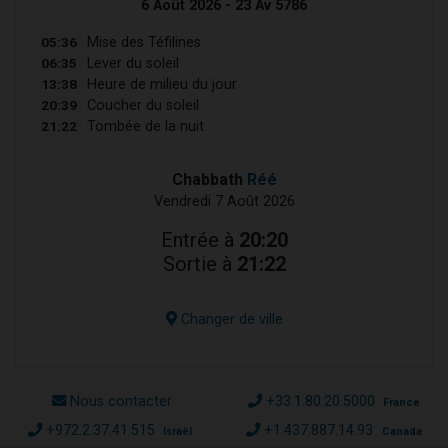
6 Août 2026 - 23 Av 5786
05:36
Mise des Téfilines
06:35
Lever du soleil
13:38
Heure de milieu du jour
20:39
Coucher du soleil
21:22
Tombée de la nuit
Chabbath
Réé
Vendredi 7 Août 2026
Entrée à
20:20
Sortie à
21:22
Changer de ville
Nous contacter
+33.1.80.20.5000
France
+972.2.37.41.515
+1.437.887.14.93
Israël
Canada