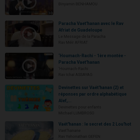
Binyamin BENHAMOU
Paracha Vaet'hanan avec le Rav
Afriat de Guadeloupe
Le Message de la Paracha
Rav Méïr AFRIAT
‘Houmach-Rachi - 1ère montée -
Paracha Vaet'hanan
‘Houmach-Rachi
Rav Ichaï ASSAYAG
Devinettes sur Vaét'hanan (2) et
réponses par ordre alphabétique
Alef,...
Devinettes pour enfants
Michael LUMBROSO
Vaét'hanan : le secret des 2 Lou'hot
Vaet'hanane
Rav Yehonathan GEFEN