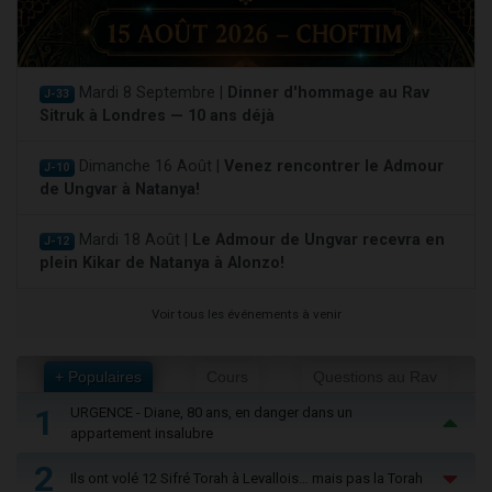
Mardi 8 Septembre |
Dinner d'hommage au Rav
J-33
Sitruk à Londres — 10 ans déjà
Dimanche 16 Août |
Venez rencontrer le Admour
J-10
de Ungvar à Natanya!
Mardi 18 Août |
Le Admour de Ungvar recevra en
J-12
plein Kikar de Natanya à Alonzo!
Voir tous les événements à venir
+ Populaires
Cours
Questions au Rav
1
URGENCE - Diane, 80 ans, en danger dans un
appartement insalubre
2
Ils ont volé 12 Sifré Torah à Levallois… mais pas la Torah