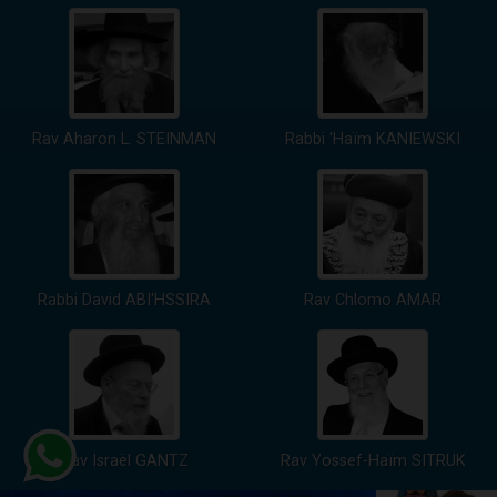
Rav Aharon L. STEINMAN
Rabbi 'Haïm KANIEWSKI
Rabbi David ABI'HSSIRA
Rav Chlomo AMAR
Rav Israël GANTZ
Rav Yossef-Haïm SITRUK