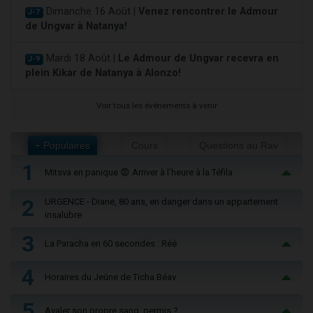
Dimanche 16 Août |
Venez rencontrer le Admour
J-7
de Ungvar à Natanya!
Mardi 18 Août |
Le Admour de Ungvar recevra en
J-9
plein Kikar de Natanya à Alonzo!
Voir tous les événements à venir
+ Populaires
Cours
Questions au Rav
1
Mitsva en panique 😨 Arriver à l'heure à la Téfila
2
URGENCE - Diane, 80 ans, en danger dans un appartement
insalubre
3
La Paracha en 60 secondes : Réé
4
Horaires du Jeûne de Ticha Béav
5
Avaler son propre sang, permis ?