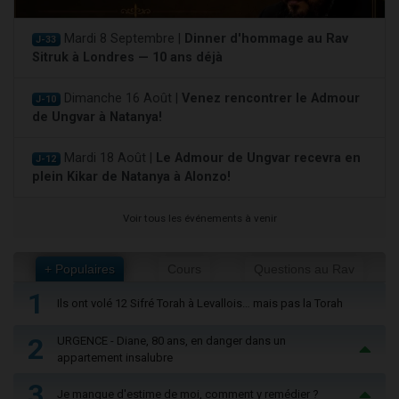
Mardi 8 Septembre |
Dinner d'hommage au Rav
J-33
Sitruk à Londres — 10 ans déjà
Dimanche 16 Août |
Venez rencontrer le Admour
J-10
de Ungvar à Natanya!
Mardi 18 Août |
Le Admour de Ungvar recevra en
J-12
plein Kikar de Natanya à Alonzo!
Voir tous les événements à venir
+ Populaires
Cours
Questions au Rav
1
Ils ont volé 12 Sifré Torah à Levallois… mais pas la Torah
2
URGENCE - Diane, 80 ans, en danger dans un
appartement insalubre
3
Je manque d'estime de moi, comment y remédier ?