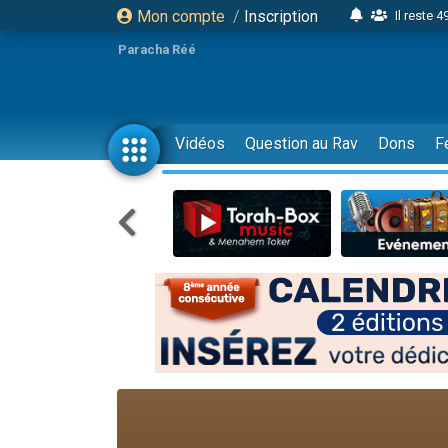
Mon compte
/
Inscription
Il reste 
16 person
Paracha Réé
2 personnes 
6 personnes 
4 personn
Vidéos
Question au Rav
Dons
F
2 personn
17 personnes
4 personnes 
Il reste 
Eva vient de
4 personnes 
3 personnes 
Odaya vient 
3 personn
2 personnes 