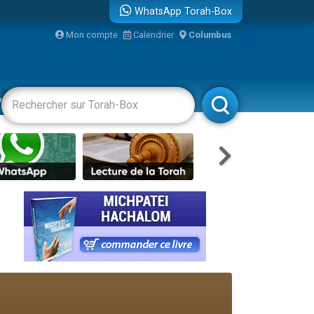
WhatsApp Torah-Box
bre
Mon compte
Calendrier
Columbus
...
vertissements
Livres
Rabbanim