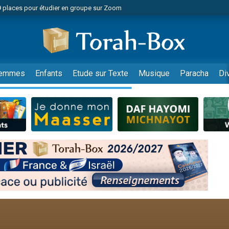
49 places pour étudier en groupe sur Zoom
nes viennent de faire un don pour Diane, 80 ans, dans un appartement insalu
viennent de nous rejoindre sur WhatsApp
viennent de nous rejoindre sur WhatsApp
es viennent de faire un don pour Reloger Rivka, 6 enfants, victime de violences
emmes
Enfants
Etude sur Texte
Musique
Paracha
Di
es viennent de faire un don pour 1 Journée de Vacances Pour les Enfants
 viennent de demander une bénédiction
viennent de nous rejoindre sur WhatsApp
49 places pour étudier en groupe sur Zoom
 donner son Maasser
viennent de nous rejoindre sur WhatsApp
viennent de nous rejoindre sur WhatsApp
de donner son Maasser
es viennent de faire un don pour 5 jours de vacances aux Orphelins
viennent de nous rejoindre sur WhatsApp