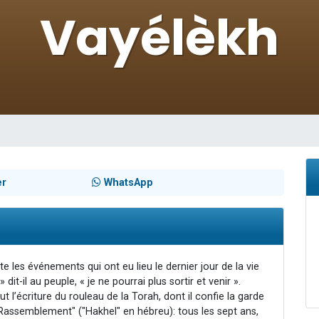
 viennent de demander une bénédiction
nnes viennent de faire un don pour Sauvez la jambe de Yohan
49 places pour étudier en groupe sur Zoom
lles musiques dans Torah-Box Music
 viennent de demander une bénédiction
er
WhatsApp
ate les événements qui ont eu lieu le dernier jour de la vie
it-il au peuple, « je ne pourrai plus sortir et venir ».
 l’écriture du rouleau de la Torah, dont il confie la garde
assemblement" ("Hakhel" en hébreu): tous les sept ans,