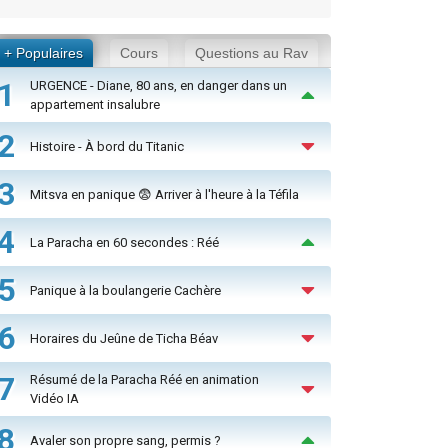
+ Populaires
Cours
Questions au Rav
1
URGENCE - Diane, 80 ans, en danger dans un
appartement insalubre
2
Histoire - À bord du Titanic
3
Mitsva en panique 😨 Arriver à l'heure à la Téfila
4
La Paracha en 60 secondes : Réé
5
Panique à la boulangerie Cachère
6
Horaires du Jeûne de Ticha Béav
7
Résumé de la Paracha Réé en animation
Vidéo IA
8
Avaler son propre sang, permis ?