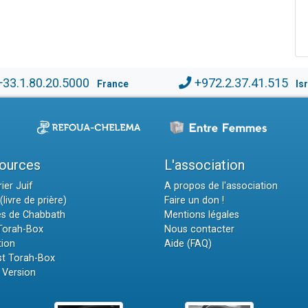
+33.1.80.20.5000
+972.2.37.41.515
France
Is
ources
L'association
ier Juif
A propos de l'association
(livre de prière)
Faire un don !
es de Chabbath
Mentions légales
 Torah-Box
Nous contacter
tion
Aide (FAQ)
t Torah-Box
 Version