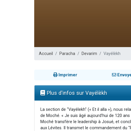
13 personnes
30 perso
Il reste 
12 nouve
29 personnes
Accueil
Paracha
Devarim
Vayélèkh
Imprimer
Envoy
Plus d'infos sur Vayélèkh
La section de "Vayélekh" (« Et il alla »), nous rel
de Moché. « Je suis âgé aujourd’hui de 120 ans » d
Moché transfère le leadership à Josué, et conclut
aux Lévites. Il transmet le commandement du "R