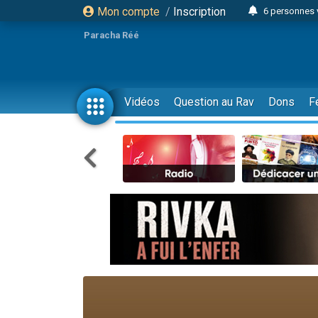
Mon compte
/
Inscription
6 personnes 
4 personn
Paracha Réé
2 personn
17 personnes
4 personnes 
Vidéos
Question au Rav
Dons
F
Il reste 
23 person
Eva vient de
4 personnes 
3 personnes 
3 personn
Odaya vient 
13 personnes
2 personnes 
30 perso