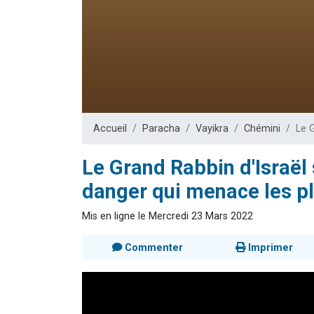
Il reste 
12 nouve
3 personnes 
2 personnes 
2 personnes 
Accueil
Paracha
Vayikra
Chémini
Le 
Le Grand Rabbin d'Israël 
danger qui menace les p
Mis en ligne le Mercredi 23 Mars 2022
Commenter
Imprimer