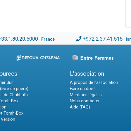
+33.1.80.20.5000
+972.2.37.41.515
France
Is
ources
L'association
ier Juif
A propos de l'association
(livre de prière)
Faire un don !
es de Chabbath
Mentions légales
 Torah-Box
Nous contacter
tion
Aide (FAQ)
t Torah-Box
 Version