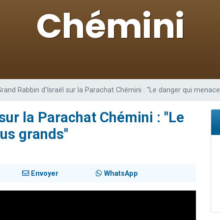
49 places pour étudier en groupe sur Zoom
lles musiques dans Torah-Box Music
viennent de nous rejoindre sur WhatsApp
viennent de nous rejoindre sur WhatsApp
viennent de nous rejoindre sur WhatsApp
Grand Rabbin d'Israël sur la Parachat Chémini : "Le danger qui menace
sur la Parachat Chémini : "Le
lus grands"
Envoyer
WhatsApp