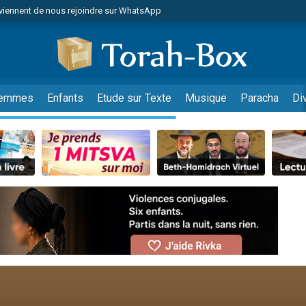
viennent de nous rejoindre sur WhatsApp
es viennent de faire un don pour Reloger Rivka, 6 enfants, victime de violences
es viennent de faire un don pour 1 Journée de Vacances Pour les Enfants
 viennent de demander une bénédiction
viennent de nous rejoindre sur WhatsApp
emmes
Enfants
Etude sur Texte
Musique
Paracha
Di
49 places pour étudier en groupe sur Zoom
nes viennent de faire un don pour Diane, 80 ans, dans un appartement insalu
 donner son Maasser
viennent de nous rejoindre sur WhatsApp
viennent de nous rejoindre sur WhatsApp
es viennent de faire un don pour 5 jours de vacances aux Orphelins
de donner son Maasser
 viennent de demander une bénédiction
viennent de nous rejoindre sur WhatsApp
nnes viennent de faire un don pour Sauvez la jambe de Yohan