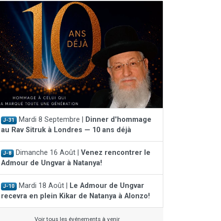
Mardi 8 Septembre |
Dinner d'hommage
J-31
au Rav Sitruk à Londres — 10 ans déjà
Dimanche 16 Août |
Venez rencontrer le
J-8
Admour de Ungvar à Natanya!
Mardi 18 Août |
Le Admour de Ungvar
J-10
recevra en plein Kikar de Natanya à Alonzo!
Voir tous les événements à venir