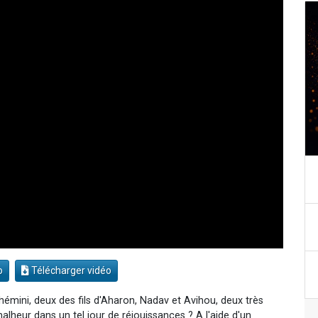
o
Télécharger vidéo
hémini, deux des fils d'Aharon, Nadav et Avihou, deux très
heur dans un tel jour de réjouissances ? A l'aide d'un