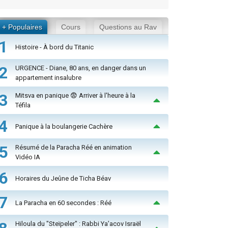
+ Populaires
Cours
Questions au Rav
1
Histoire - À bord du Titanic
2
URGENCE - Diane, 80 ans, en danger dans un
appartement insalubre
3
Mitsva en panique 😨 Arriver à l'heure à la
Téfila
4
Panique à la boulangerie Cachère
5
Résumé de la Paracha Réé en animation
Vidéo IA
6
Horaires du Jeûne de Ticha Béav
7
La Paracha en 60 secondes : Réé
Hiloula du "Steïpeler" : Rabbi Ya’acov Israël