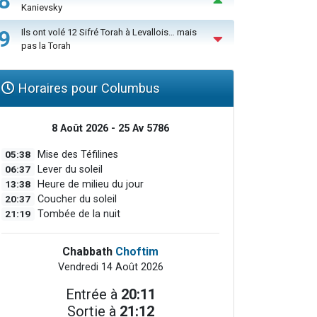
8
Kanievsky
9
Ils ont volé 12 Sifré Torah à Levallois… mais
pas la Torah
Horaires pour Columbus
8 Août 2026 - 25 Av 5786
05:38
Mise des Téfilines
06:37
Lever du soleil
13:38
Heure de milieu du jour
20:37
Coucher du soleil
21:19
Tombée de la nuit
Chabbath
Choftim
Vendredi 14 Août 2026
Entrée à
20:11
Sortie à
21:12