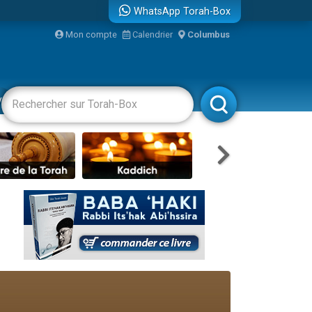
WhatsApp Torah-Box
...
Mon compte
Calendrier
Columbus
vertissements
Livres
Rabbanim
bre