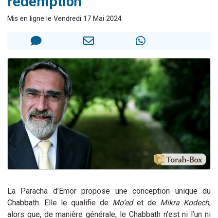
rédemption
11 personnes viennent de demander une bénédiction
Mis en ligne le Vendredi 17 Mai 2024
Il reste 49 places pour étudier en groupe sur Zoom
3 personnes viennent de faire un don pour Diane, 80 ans, dans un appartement insalubre
2 personnes viennent de nous rejoindre sur WhatsApp
2 personnes viennent de faire un don pour Tsédaka : pauvres d'Israel
La Paracha d’Emor propose une conception unique du
Chabbath
. Elle le qualifie de
Mo’ed
et de
Mikra Kodech
,
alors que, de manière générale, le Chabbath n’est ni l’un ni