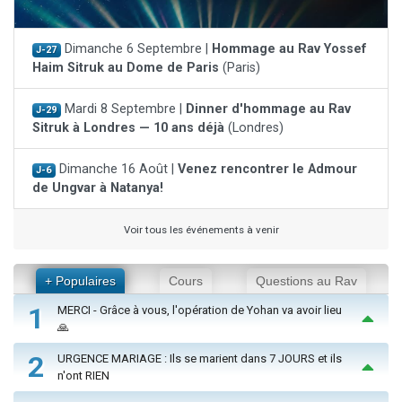
Dimanche 6 Septembre |
Hommage au Rav Yossef
J-27
Haim Sitruk au Dome de Paris
(Paris)
Mardi 8 Septembre |
Dinner d'hommage au Rav
J-29
Sitruk à Londres — 10 ans déjà
(Londres)
Dimanche 16 Août |
Venez rencontrer le Admour
J-6
de Ungvar à Natanya!
Voir tous les événements à venir
+ Populaires
Cours
Questions au Rav
1
MERCI - Grâce à vous, l'opération de Yohan va avoir lieu
🙏
2
URGENCE MARIAGE : Ils se marient dans 7 JOURS et ils
n'ont RIEN