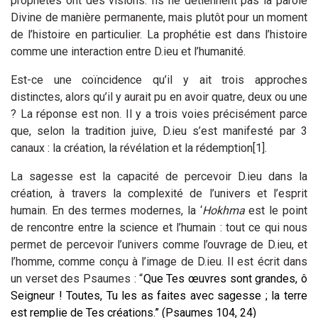
prophètes ont des visions. Ils ne détiennent pas la parole
Divine de manière permanente, mais plutôt pour un moment
de l’histoire en particulier. La prophétie est dans l’histoire
comme une interaction entre D.ieu et l’humanité.
Est-ce une coïncidence qu’il y ait trois approches
distinctes, alors qu’il y aurait pu en avoir quatre, deux ou une
? La réponse est non. Il y a trois voies précisément parce
que, selon la tradition juive, D.ieu s’est manifesté par 3
canaux : la création, la révélation et la rédemption
[1]
.
La sagesse est la capacité de percevoir D.ieu dans la
création, à travers la complexité de l’univers et l’esprit
humain. En des termes modernes, la ‘
Hokhma
est le point
de rencontre entre la science et l’humain : tout ce qui nous
permet de percevoir l’univers comme l’ouvrage de D.ieu, et
l’homme, comme conçu à l’image de D.ieu. Il est écrit dans
un verset des Psaumes : “
Que Tes œuvres sont grandes, ô
Seigneur ! Toutes, Tu les as faites avec sagesse ; la terre
est remplie de Tes créations.” (Psaumes 104, 24)