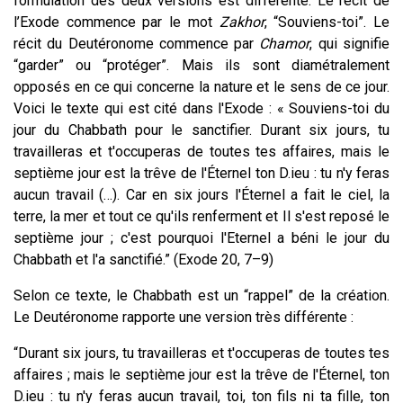
formulation des deux versions est différente. Le récit de
l’Exode commence par le mot
Zakhor
, “Souviens-toi”. Le
récit du Deutéronome commence par
Chamor
, qui signifie
“garder” ou “protéger”. Mais ils sont diamétralement
opposés en ce qui concerne la nature et le sens de ce jour.
Voici le texte qui est cité dans l'Exode : «
Souviens-toi du
jour du Chabbath pour le sanctifier. Durant six jours, tu
travailleras et t'occuperas de toutes tes affaires, mais le
septième jour est la trêve de l'Éternel ton D.ieu : tu n'y feras
aucun trava
il (…).
Car en six jours l'Éternel a fait le ciel, la
terre, la mer et tout ce qu'ils renferment et Il s'est reposé le
septième jour ; c'est pourquoi l'Eternel a béni le jour du
Chabbath et l'a sanctifié.”
(Exode 20, 7–9)
Selon ce texte, le Chabbath est un “rappel” de la création.
Le Deutéronome rapporte une version très différente :
“Durant six jours, tu travailleras et t'occuperas de toutes tes
affaires ; mais le septième jour est la trêve de l'Éternel, ton
D.ieu : tu n'y feras aucun travail, toi, ton fils ni ta fille, ton