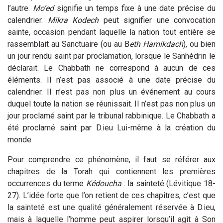
l’autre.
Mo’ed
signifie un temps fixe à une date précise du
calendrier.
Mikra Kodech
peut signifier une convocation
sainte, occasion pendant laquelle la nation tout entière se
rassemblait au Sanctuaire (ou au B
eth Hamikdach
), ou bien
un jour rendu saint par proclamation, lorsque le Sanhédrin le
déclarait. Le Chabbath ne correspond à aucun de ces
éléments. Il n’est pas associé à une date précise du
calendrier. Il n’est pas non plus un événement au cours
duquel toute la nation se réunissait. Il n’est pas non plus un
jour proclamé saint par le tribunal rabbinique. Le Chabbath a
été proclamé saint par D.ieu Lui-même à la création du
monde.
Pour comprendre ce phénomène, il faut se référer aux
chapitres de la Torah qui contiennent les premières
occurrences du terme
Kédoucha
: la sainteté (Lévitique 18-
27). L’idée forte que l’on retient de ces chapitres, c’est que
la sainteté est une qualité généralement réservée à D.ieu,
mais à laquelle l’homme peut aspirer lorsqu’il agit à Son