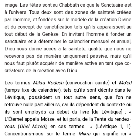
image. Les fêtes sont au Chabbath ce que le Sanctuaire est
à l’univers. Tous deux sont des zones de sainteté créées
par l’homme, et fondées sur le modèle de la création Divine
et du concept de sanctification tels qu’ils apparaissent au
tout début de la Genèse. En invitant l’homme à fonder un
sanctuaire et à déterminer le calendrier mensuel et annuel,
D.ieu nous donne accès à la sainteté, qualité que nous ne
recevons pas de manière uniquement passive, mais qu’il
nous faut plutôt acquérir de manière active en tant que co-
créateurs de la création avec D.ieu.
Les termes
Mikra
Kodéch
(convocation sainte) et
Mo’ed
(temps fixe du calendrier), tels qu’ils sont décrits dans le
Lévitique, possèdent un tout autre sens, que l’on ne
retrouve nulle part ailleurs, car ils dépendent du contexte où
ils sont employés au début du livre [du Lévitique] : «
L'Éternel appela Moïse, et lui parla, de la Tente du rendez-
vous (
Ohel Mo’ed)
, en ces termes… » (Lévitique 1, 1).
Concentrons-nous sur le terme
Mikra
qui signifie ici «