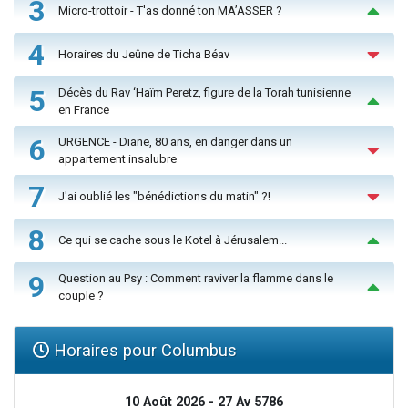
3
Micro-trottoir - T'as donné ton MA’ASSER ?
4
Horaires du Jeûne de Ticha Béav
5
Décès du Rav ‘Haïm Peretz, figure de la Torah tunisienne
en France
6
URGENCE - Diane, 80 ans, en danger dans un
appartement insalubre
7
J'ai oublié les "bénédictions du matin" ?!
8
Ce qui se cache sous le Kotel à Jérusalem...
9
Question au Psy : Comment raviver la flamme dans le
couple ?
Horaires pour Columbus
10 Août 2026 - 27 Av 5786