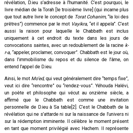
révélation, D.ieu s’adresse à l’humanité. C’est pourquoi, le
livre médian de la Torah [le troisième livre] (qui incarne plus
que tout autre livre le concept de
Torat Cohanim
, “la loi des
prêtres”) commence par le mot
Vayikra
, “et il appela”. C’est
aussi la raison pour laquelle le Chabbath est inclus
uniquement à cet endroit du texte dans les jours de
convocations saintes, avec un redoublement de la racine
k-
r-a
, “appeler, proclamer, convoquer”. Chabbath est le jour où,
dans l’immobilisme du repos et du silence de l’âme, on
entend l’appel de D.ieu.
Ainsi, le mot
Mo’ed
, qui veut généralement dire “temps fixe”,
veut ici dire “rencontre” ou “rendez-vous”. Yéhouda Halévi,
un poète et philosophe qui vécut au onzième siècle, a
affirmé que le Chabbath est comme une invitation
personnelle de D.ieu à Sa table
[2]
. C’est le Chabbath de la
révélation qui ne s’attarde ni sur la naissance de l’univers ni
sur la rédemption imminente. Il célèbre le moment présent
en tant que moment privilégié avec Hachem. Il représente