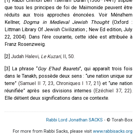
[1]
Rabbi Chimon ben Tséma’h Duran (1366–1441) stipule
que tous les principes de foi de Maïmonide peuvent être
réduits aux trois approches énoncées. Voir Ména’hem
Kellner,
Dogma in Medieval Jewish Thought
(Oxford :
Littman Library Of Jewish Civilization ; New Ed edition, July
22, 2004). Dans l’ère courante, cette idée est attribuée à
Franz Rosenzweig.
[2]
Judah Halevi,
Le Kuzari,
II, 50.
[3]
La phrase “
Goy E’had Baarets
”, qui apparaît trois fois
dans le Tanakh, possède deux sens : “une nation unique sur
terre”
(Samuel II 7, 23, Chroniques I 17, 21
) et “une nation
réunifiée” après ses divisions internes
(Ezéchiel 37, 22)
.
Elle détient deux significations dans ce contexte
.
Rabbi Lord Jonathan SACKS
- © Torah-Box
For more from Rabbi Sacks, please visit
www.rabbisacks.org