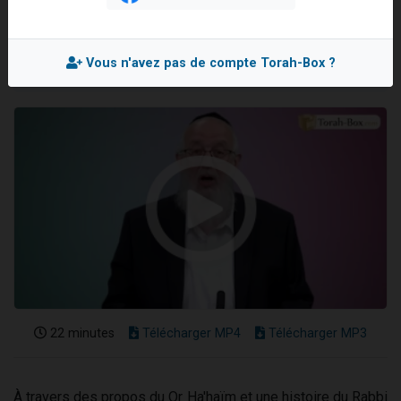
Rav Mordehai BITTON
Il reste 49 places pour étudier en groupe sur Zoom
Mis en ligne le Mercredi 8 Mai 2024
3 personnes viennent de nous rejoindre sur WhatsApp
Vous n'avez pas de compte Torah-Box ?
2 personnes viennent de nous rejoindre sur WhatsApp
2 nouvelles musiques dans Torah-Box Music
6 personnes viennent de nous rejoindre sur WhatsApp
22 minutes
Télécharger MP4
Télécharger MP3
À travers des propos du Or Ha'haïm et une histoire du Rabbi