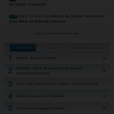
de Ungvar à Natanya!
Mardi 18 Août |
Le Admour de Ungvar recevra en
J-11
plein Kikar de Natanya à Alonzo!
Voir tous les événements à venir
+ Populaires
Cours
Questions au Rav
1
Histoire - À bord du Titanic
2
URGENCE - Diane, 80 ans, en danger dans un
appartement insalubre
3
Ils ont volé 12 Sifré Torah à Levallois… mais pas la Torah
4
Horaires du Jeûne de Ticha Béav
5
Panique à la boulangerie Cachère