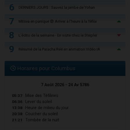
6
DERNIERS JOURS : Sauvez la jambe de Yohan
7
Mitsva en panique 😨 Arriver à l'heure à la Téfila
8
L'édito de la semaine - En visite chez le Steipler
9
Résumé de la Paracha Réé en animation Vidéo IA
Horaires pour Columbus
7 Août 2026 - 24 Av 5786
05:37
Mise des Téfilines
06:36
Lever du soleil
13:38
Heure de milieu du jour
20:38
Coucher du soleil
21:21
Tombée de la nuit