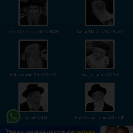
Rav Aharon L. STEINMAN
Rabbi 'Haïm KANIEWSKI
Rabbi David ABI'HSSIRA
Rav Chlomo AMAR
Rav Israël GANTZ
Rav Yossef-Haïm SITRUK