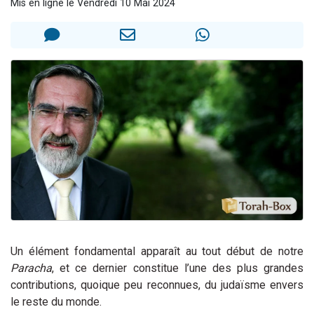
Mis en ligne le Vendredi 10 Mai 2024
2 personnes viennent de nous rejoindre sur WhatsApp
13 personnes viennent de demander une bénédiction
Il reste 49 places pour étudier en groupe sur Zoom
12 nouvelles musiques dans Torah-Box Music
2 personnes viennent de nous rejoindre sur WhatsApp
Un élément fondamental apparaît au tout début de notre
Paracha
, et ce dernier constitue l’une des plus grandes
contributions, quoique peu reconnues, du judaïsme envers
le reste du monde.