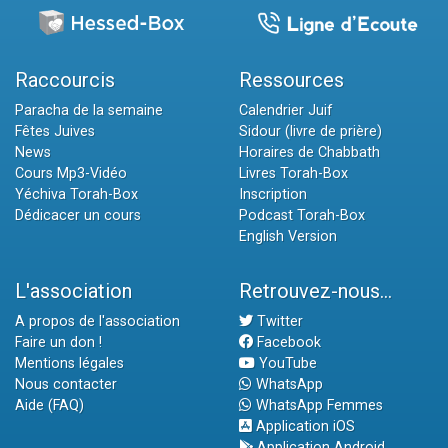
Raccourcis
Ressources
Paracha de la semaine
Calendrier Juif
Fêtes Juives
Sidour (livre de prière)
News
Horaires de Chabbath
Cours Mp3-Vidéo
Livres Torah-Box
Yéchiva Torah-Box
Inscription
Dédicacer un cours
Podcast Torah-Box
English Version
L'association
Retrouvez-nous...
A propos de l'association
Twitter
Faire un don !
Facebook
Mentions légales
YouTube
Nous contacter
WhatsApp
Aide (FAQ)
WhatsApp Femmes
Application iOS
Application Android