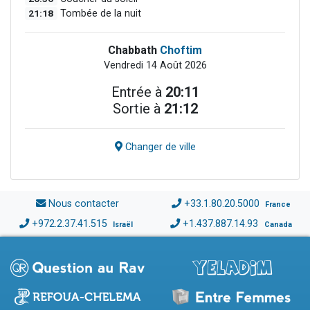
21:18
Tombée de la nuit
Chabbath
Choftim
Vendredi 14 Août 2026
Entrée à
20:11
Sortie à
21:12
Changer de ville
Nous contacter
+33.1.80.20.5000
France
+972.2.37.41.515
+1.437.887.14.93
Israël
Canada