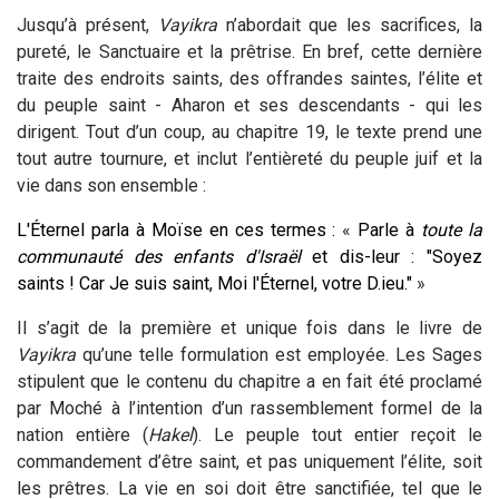
Jusqu’à présent,
Vayikra
n’abordait que les sacrifices, la
pureté, le Sanctuaire et la prêtrise. En bref, cette dernière
traite des endroits saints, des offrandes saintes, l’élite et
du peuple saint - Aharon et ses descendants - qui les
dirigent. Tout d’un coup, au chapitre 19, le texte prend une
tout autre tournure, et inclut l’entièreté du peuple juif et la
vie dans son ensemble :
L'Éternel parla à Moïse en ces termes :
«
Parle à
toute la
communauté des enfants d'Israël
et dis-leur : "Soyez
saints ! Car Je suis saint, Moi l'Éternel, votre D.ieu."
»
Il s’agit de la première et unique fois dans le livre de
Vayikra
qu’une telle formulation est employée. Les Sages
stipulent que le contenu du chapitre a en fait été proclamé
par Moché à l’intention d’un rassemblement formel de la
nation entière (
Hakel
). Le peuple tout entier reçoit le
commandement d’être saint, et pas uniquement l’élite, soit
les prêtres. La vie en soi doit être sanctifiée, tel que le