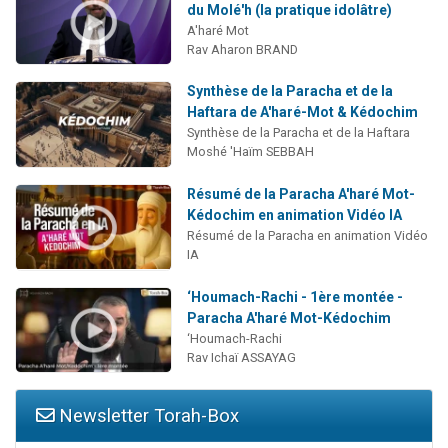
du Molé'h (la pratique idolâtre)
A'haré Mot
Rav Aharon BRAND
Synthèse de la Paracha et de la
Haftara de A'haré-Mot & Kédochim
Synthèse de la Paracha et de la Haftara
Moshé 'Haïm SEBBAH
Résumé de la Paracha A'haré Mot-
Kédochim en animation Vidéo IA
Résumé de la Paracha en animation Vidéo
IA
‘Houmach-Rachi - 1ère montée -
Paracha A'haré Mot-Kédochim
‘Houmach-Rachi
Rav Ichaï ASSAYAG
Newsletter Torah-Box