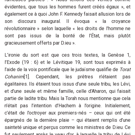
évidentes, que tous les hommes furent créés égaux », et
également ce à quoi John F. Kennedy faisait allusion lors de
son discours inaugural. Il évoqua « la croyance
révolutionnaire » selon laquelle « les droits de l’homme ne
sont pas issus de la bonté de l’État, mais plutôt
gracieusement offerts par D.ieu ».
L’ironie du sort est que ces trois textes, la Genèse 1,
l’Exode (19 : 6) et le Lévitique 19, sont tous exprimés à
l’aide de la voix pontificale que le judaïsme qualifie de
Torat
Cohanim
[1]
. Cependant, les prêtres n’étaient pas
égalitaires. Ils étaient tous issus d’une seule tribu, les Lévi,
et d’une seule et même famille, celle d’Aharon, qui faisait
partie de ladite tribu. Mais la Torah nous mentionne que cela
n’était pas l’intention d’Hachem à l’origine. Initialement,
c’était de l’octroyer aux premiers-nés – ceux qui ont été
épargnés de la dernière plaie – qui étaient remplis d’une
sainteté unique et perçus comme les ministres de D.ieu. Ce
fut seulement après le veau d’or, à laquelle la tribu de Lévi