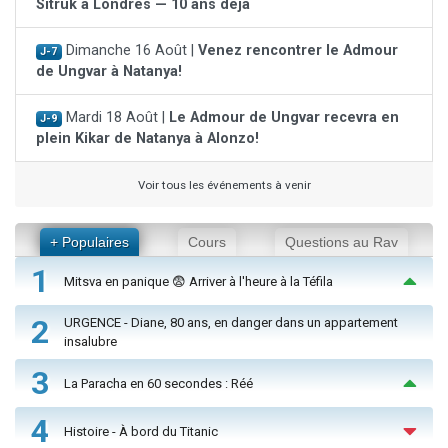
Sitruk à Londres — 10 ans déjà
Dimanche 16 Août |
Venez rencontrer le Admour
J-7
de Ungvar à Natanya!
Mardi 18 Août |
Le Admour de Ungvar recevra en
J-9
plein Kikar de Natanya à Alonzo!
Voir tous les événements à venir
+ Populaires
Cours
Questions au Rav
1
Mitsva en panique 😨 Arriver à l'heure à la Téfila
2
URGENCE - Diane, 80 ans, en danger dans un appartement
insalubre
3
La Paracha en 60 secondes : Réé
4
Histoire - À bord du Titanic