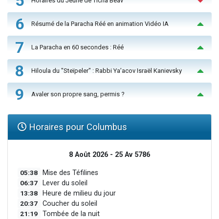
5
Horaires du Jeûne de Ticha Béav
6
Résumé de la Paracha Réé en animation Vidéo IA
7
La Paracha en 60 secondes : Réé
8
Hiloula du "Steïpeler" : Rabbi Ya’acov Israël Kanievsky
9
Avaler son propre sang, permis ?
Horaires pour Columbus
8 Août 2026 - 25 Av 5786
05:38
Mise des Téfilines
06:37
Lever du soleil
13:38
Heure de milieu du jour
20:37
Coucher du soleil
21:19
Tombée de la nuit