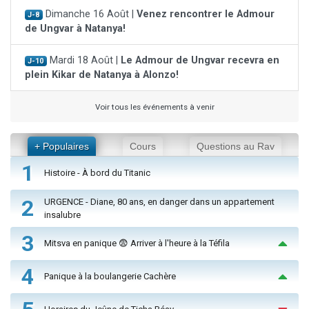
Dimanche 16 Août |
Venez rencontrer le Admour
J-8
de Ungvar à Natanya!
Mardi 18 Août |
Le Admour de Ungvar recevra en
J-10
plein Kikar de Natanya à Alonzo!
Voir tous les événements à venir
+ Populaires
Cours
Questions au Rav
1
Histoire - À bord du Titanic
2
URGENCE - Diane, 80 ans, en danger dans un appartement
insalubre
3
Mitsva en panique 😨 Arriver à l'heure à la Téfila
4
Panique à la boulangerie Cachère