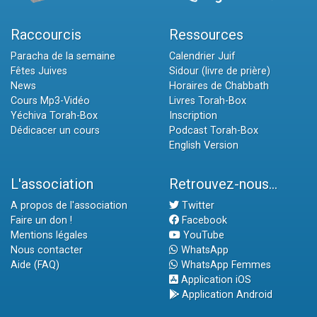
Raccourcis
Ressources
Paracha de la semaine
Calendrier Juif
Fêtes Juives
Sidour (livre de prière)
News
Horaires de Chabbath
Cours Mp3-Vidéo
Livres Torah-Box
Yéchiva Torah-Box
Inscription
Dédicacer un cours
Podcast Torah-Box
English Version
L'association
Retrouvez-nous...
A propos de l'association
Twitter
Faire un don !
Facebook
Mentions légales
YouTube
Nous contacter
WhatsApp
Aide (FAQ)
WhatsApp Femmes
Application iOS
Application Android