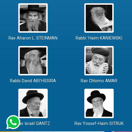
Rav Aharon L. STEINMAN
Rabbi 'Haïm KANIEWSKI
Rabbi David ABI'HSSIRA
Rav Chlomo AMAR
Rav Israël GANTZ
Rav Yossef-Haïm SITRUK