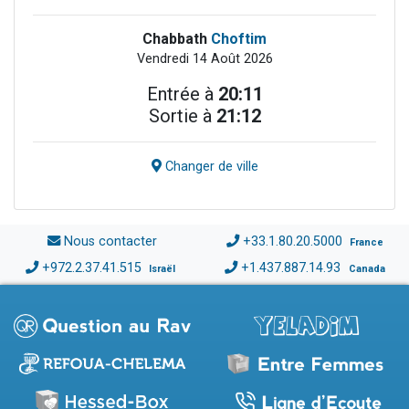
Chabbath
Choftim
Vendredi 14 Août 2026
Entrée à
20:11
Sortie à
21:12
Changer de ville
Nous contacter
+33.1.80.20.5000
France
+972.2.37.41.515
+1.437.887.14.93
Israël
Canada