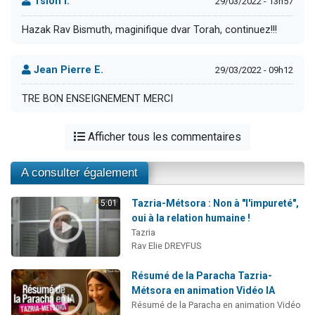
Tsion I.
29/03/2022 - 13h57
Hazak Rav Bismuth, maginifique dvar Torah, continuez!!!
Jean Pierre E.
29/03/2022 - 09h12
TRE BON ENSEIGNEMENT MERCI
Afficher tous les commentaires
A consulter également
Tazria-Métsora : Non à "l'impureté",
5:01
oui à la relation humaine !
Tazria
Rav Elie DREYFUS
Résumé de la Paracha Tazria-
Métsora en animation Vidéo IA
Résumé de la Paracha en animation Vidéo