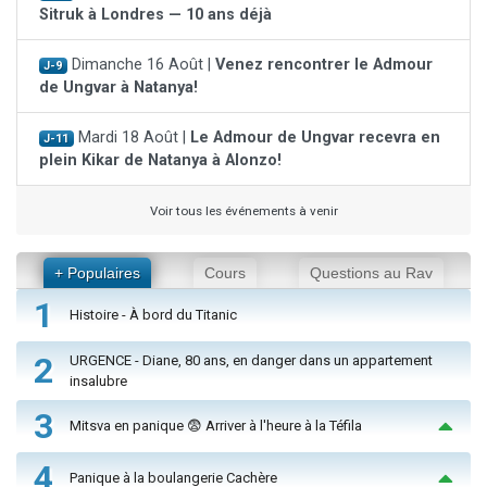
Sitruk à Londres — 10 ans déjà
Dimanche 16 Août |
Venez rencontrer le Admour
J-9
de Ungvar à Natanya!
Mardi 18 Août |
Le Admour de Ungvar recevra en
J-11
plein Kikar de Natanya à Alonzo!
Voir tous les événements à venir
+ Populaires
Cours
Questions au Rav
1
Histoire - À bord du Titanic
2
URGENCE - Diane, 80 ans, en danger dans un appartement
insalubre
3
Mitsva en panique 😨 Arriver à l'heure à la Téfila
4
Panique à la boulangerie Cachère