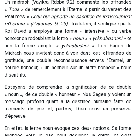
Un midrash (Vayikra Rabba 9.2) commente les offrandes
«
Toda
» de remerciement à l’Eternel à partir du verset des
Psaumes
« Celui qui apporte un sacrifice de remerciement
m’honore » (Psaumes 50.23).
Toutefois, il souligne que le
Roi David a employé une forme « intensive » du verbe
honorer en redoublant la lettre
« noun » « yekhabdaneni »
et
non la forme simple
« yekhabedeni »
. Les Sages du
Midrach nous invitent donc à voir dans ces offrandes de
gratitude, une double reconnaissance envers l’Eternel, un
double honneur, « un honneur sur un autre honneur » nous
disent-ils.
Essayons de comprendre la signification de ce double
« noun », de ce double « honneur ». Nos Sages y voient un
message profond quant à la destinée humaine faite de
moments de joie et, parfois, D.ieu nous en préserve,
d’épreuve.
En effet, la lettre noun évoque ces deux notions. Sa forme
allongée vers le bas peut désigner la chute, et c’est