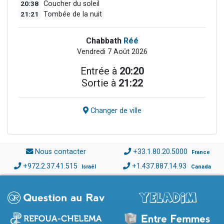
20:38
Coucher du soleil
21:21
Tombée de la nuit
Chabbath
Réé
Vendredi 7 Août 2026
Entrée à
20:20
Sortie à
21:22
Changer de ville
Nous contacter
+33.1.80.20.5000
France
+972.2.37.41.515
+1.437.887.14.93
Israël
Canada