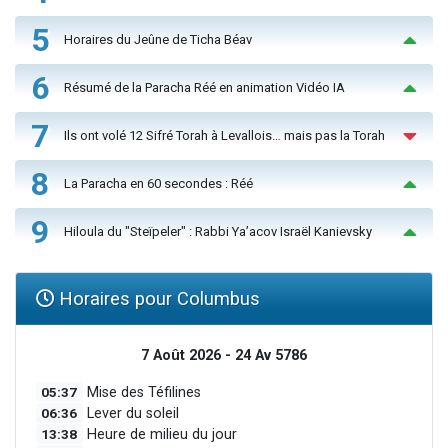
5
Horaires du Jeûne de Ticha Béav
6
Résumé de la Paracha Réé en animation Vidéo IA
7
Ils ont volé 12 Sifré Torah à Levallois… mais pas la Torah
8
La Paracha en 60 secondes : Réé
9
Hiloula du "Steïpeler" : Rabbi Ya’acov Israël Kanievsky
Horaires pour Columbus
7 Août 2026 - 24 Av 5786
05:37
Mise des Téfilines
06:36
Lever du soleil
13:38
Heure de milieu du jour