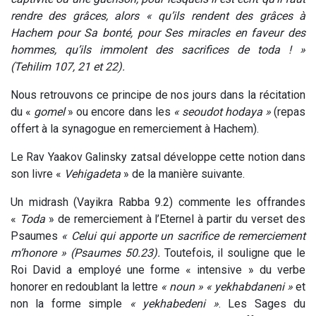
rendre des grâces, alors « qu’ils rendent des grâces à
Hachem pour Sa bonté, pour Ses miracles en faveur des
hommes, qu’ils immolent des sacrifices de toda ! »
(Tehilim 107, 21 et 22).
Nous retrouvons ce principe de nos jours dans la récitation
du «
gomel
» ou encore dans les
« seoudot hodaya »
(repas
offert à la synagogue en remerciement à Hachem).
Le Rav Yaakov Galinsky zatsal développe cette notion dans
son livre «
Vehigadeta
» de la manière suivante.
Un midrash (Vayikra Rabba 9.2) commente les offrandes
«
Toda
» de remerciement à l’Eternel à partir du verset des
Psaumes
« Celui qui apporte un sacrifice de remerciement
m’honore » (Psaumes 50.23).
Toutefois, il souligne que le
Roi David a employé une forme « intensive » du verbe
honorer en redoublant la lettre
« noun » « yekhabdaneni »
et
non la forme simple
« yekhabedeni »
. Les Sages du