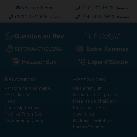
Nous contacter
+33.1.80.20.5000
France
+972.2.37.41.515
+1.437.887.14.93
Israël
Canada
Raccourcis
Ressources
Paracha de la semaine
Calendrier Juif
Fêtes Juives
Sidour (livre de prière)
News
Horaires de Chabbath
Cours Mp3-Vidéo
Livres Torah-Box
Yéchiva Torah-Box
Inscription
Dédicacer un cours
Podcast Torah-Box
English Version