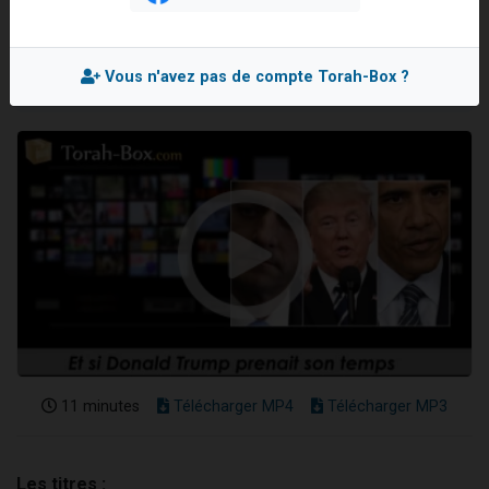
Yossef NABETH
Il reste 49 places pour étudier en groupe sur Zoom
Mis en ligne le Mardi 28 Mars 2017
3 personnes viennent de nous rejoindre sur WhatsApp
Vous n'avez pas de compte Torah-Box ?
2 personnes viennent de nous rejoindre sur WhatsApp
2 nouvelles musiques dans Torah-Box Music
6 personnes viennent de nous rejoindre sur WhatsApp
11 minutes
Télécharger MP4
Télécharger MP3
Les titres :