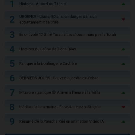
1
Histoire - À bord du Titanic
2
URGENCE - Diane, 80 ans, en danger dans un
appartement insalubre
3
Ils ont volé 12 Sifré Torah à Levallois… mais pas la Torah
4
Horaires du Jeûne de Ticha Béav
5
Panique à la boulangerie Cachère
6
DERNIERS JOURS : Sauvez la jambe de Yohan
7
Mitsva en panique 😨 Arriver à l'heure à la Téfila
8
L'édito de la semaine - En visite chez le Steipler
9
Résumé de la Paracha Réé en animation Vidéo IA