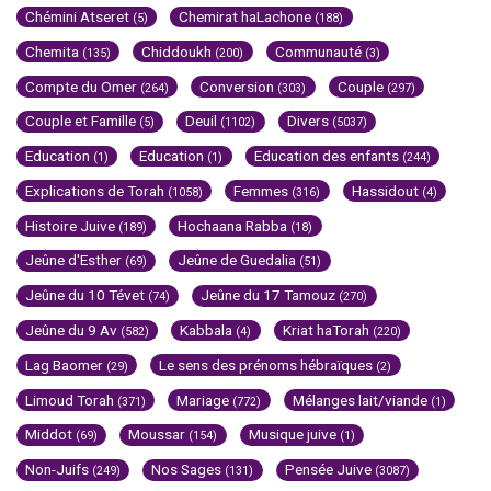
Chémini Atseret
Chemirat haLachone
(5)
(188)
Chemita
Chiddoukh
Communauté
(135)
(200)
(3)
Compte du Omer
Conversion
Couple
(264)
(303)
(297)
Couple et Famille
Deuil
Divers
(5)
(1102)
(5037)
Education
Education
Education des enfants
(1)
(1)
(244)
Explications de Torah
Femmes
Hassidout
(1058)
(316)
(4)
Histoire Juive
Hochaana Rabba
(189)
(18)
Jeûne d'Esther
Jeûne de Guedalia
(69)
(51)
Jeûne du 10 Tévet
Jeûne du 17 Tamouz
(74)
(270)
Jeûne du 9 Av
Kabbala
Kriat haTorah
(582)
(4)
(220)
Lag Baomer
Le sens des prénoms hébraïques
(29)
(2)
Limoud Torah
Mariage
Mélanges lait/viande
(371)
(772)
(1)
Middot
Moussar
Musique juive
(69)
(154)
(1)
Non-Juifs
Nos Sages
Pensée Juive
(249)
(131)
(3087)