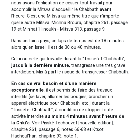
nous avons l'obligation de cesser tout travail pour
accomplir la Mitsva d'accueillir le Chabbath
avant
l'heure. C'est une Mitsva au même titre que n'importe
quelle autre Mitsva. Michna Broura, chapitre 261, passage
19 et Min'hat 'Hinoukh - Mitsva 313, passage 9.
Dans certains pays, ce laps de temps est de 18 minutes
alors qu'en Israël, il est de 30 ou 40 minutes.
Celui ou celle qui travaille durant la "Tossefet Chabbath",
jusqu'à la dernière minute
, transgresse une très grave
interdiction. Mis à part le risque de transgresser Chabbath.
En cas de vrai besoin et d'une manière
exceptionnelle
, il est permis de faire des travaux
interdits [se laver, allumer les bougies, brancher un
appareil électrique pour Chabbath, etc.] durant la
"Tossefet Chabbath", à condition de stopper toute
activité interdite
au moins 4 minutes avant l'heure de
la Chki'a
. Voir Pisské Techouvot [nouvelle édition],
chapitre 261, passage 6, notes 66-68 et Ktsot
Hachoul'han, chapitre 93, note 1.