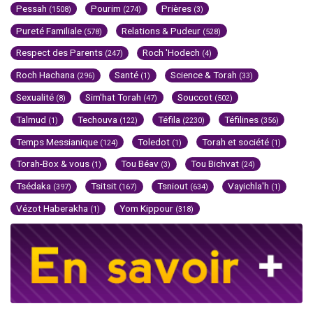
Pessah
Pourim
Prières
(1508)
(274)
(3)
Pureté Familiale
Relations & Pudeur
(578)
(528)
Respect des Parents
Roch 'Hodech
(247)
(4)
Roch Hachana
Santé
Science & Torah
(296)
(1)
(33)
Sexualité
Sim'hat Torah
Souccot
(8)
(47)
(502)
Talmud
Techouva
Téfila
Téfilines
(1)
(122)
(2230)
(356)
Temps Messianique
Toledot
Torah et société
(124)
(1)
(1)
Torah-Box & vous
Tou Béav
Tou Bichvat
(1)
(3)
(24)
Tsédaka
Tsitsit
Tsniout
Vayichla'h
(397)
(167)
(634)
(1)
Vézot Haberakha
Yom Kippour
(1)
(318)