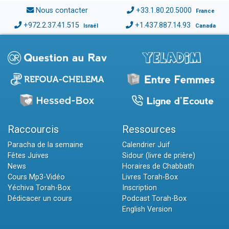
Nous contacter
+33.1.80.20.5000
France
+972.2.37.41.515
+1.437.887.14.93
Israël
Canada
Raccourcis
Ressources
Paracha de la semaine
Calendrier Juif
Fêtes Juives
Sidour (livre de prière)
News
Horaires de Chabbath
Cours Mp3-Vidéo
Livres Torah-Box
Yéchiva Torah-Box
Inscription
Dédicacer un cours
Podcast Torah-Box
English Version