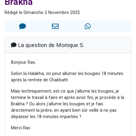
Brakha
Nouvelle émission radio : Visions de grandeur n°104 : Le Chabbath et le Birkat Hamazone à travers le temps
Rédigé le Dimanche 2 Novembre 2025
61 personnes viennent de demander une bénédiction
Ariel vient de donner son Maasser
Il reste 49 places pour étudier en groupe sur Zoom
Eva vient de donner son Maasser
La question de Monique S.
Bonjour Rav,
Selon la Halakha, on peut allumer les bougies 18 minutes
après la rentrée de Chabbath.
Mais techniquement, est-ce que j’allume les bougies, je
termine le travail à faire et après avoir fini, je procède à la
Brakha ? Ou alors j’allume les bougies et je fais
directement la prière, en ayant bien sûr veillé à ne pas
dépasser les 18 minutes imparties ?
Merci Rav.