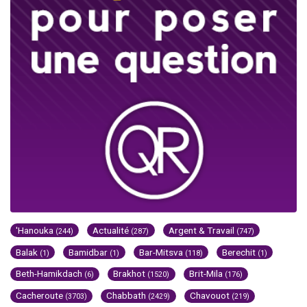
'Hanouka
Actualité
Argent & Travail
(244)
(287)
(747)
Balak
Bamidbar
Bar-Mitsva
Berechit
(1)
(1)
(118)
(1)
Beth-Hamikdach
Brakhot
Brit-Mila
(6)
(1520)
(176)
Cacheroute
Chabbath
Chavouot
(3703)
(2429)
(219)