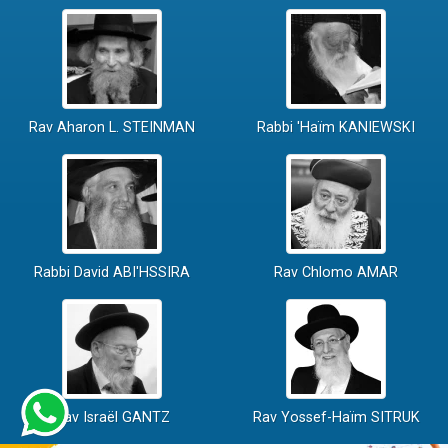
Rav Aharon L. STEINMAN
Rabbi 'Haïm KANIEWSKI
Rabbi David ABI'HSSIRA
Rav Chlomo AMAR
Rav Israël GANTZ
Rav Yossef-Haïm SITRUK