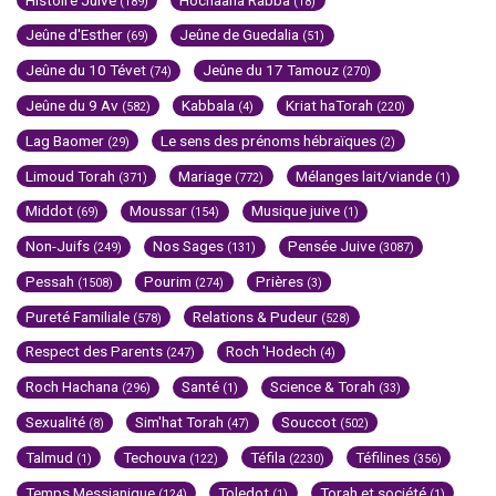
(189)
(18)
Jeûne d'Esther
Jeûne de Guedalia
(69)
(51)
Jeûne du 10 Tévet
Jeûne du 17 Tamouz
(74)
(270)
Jeûne du 9 Av
Kabbala
Kriat haTorah
(582)
(4)
(220)
Lag Baomer
Le sens des prénoms hébraïques
(29)
(2)
Limoud Torah
Mariage
Mélanges lait/viande
(371)
(772)
(1)
Middot
Moussar
Musique juive
(69)
(154)
(1)
Non-Juifs
Nos Sages
Pensée Juive
(249)
(131)
(3087)
Pessah
Pourim
Prières
(1508)
(274)
(3)
Pureté Familiale
Relations & Pudeur
(578)
(528)
Respect des Parents
Roch 'Hodech
(247)
(4)
Roch Hachana
Santé
Science & Torah
(296)
(1)
(33)
Sexualité
Sim'hat Torah
Souccot
(8)
(47)
(502)
Talmud
Techouva
Téfila
Téfilines
(1)
(122)
(2230)
(356)
Temps Messianique
Toledot
Torah et société
(124)
(1)
(1)