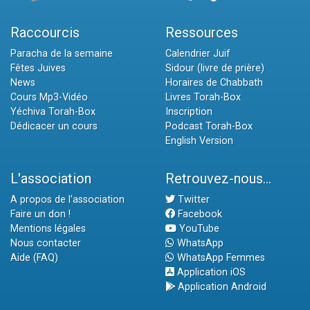
Raccourcis
Ressources
Paracha de la semaine
Calendrier Juif
Fêtes Juives
Sidour (livre de prière)
News
Horaires de Chabbath
Cours Mp3-Vidéo
Livres Torah-Box
Yéchiva Torah-Box
Inscription
Dédicacer un cours
Podcast Torah-Box
English Version
L'association
Retrouvez-nous...
A propos de l'association
Twitter
Faire un don !
Facebook
Mentions légales
YouTube
Nous contacter
WhatsApp
Aide (FAQ)
WhatsApp Femmes
Application iOS
Application Android