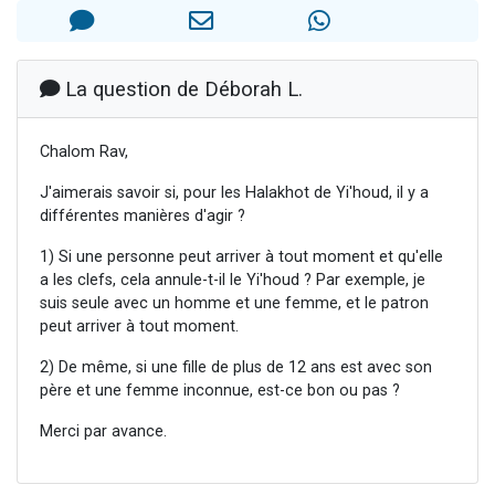
Nouvelle émission radio : Visions de grandeur n°104 : Le Chabbath et le Birkat Hamazone à travers le temps
61 personnes viennent de demander une bénédiction
Ariel vient de donner son Maasser
La question de Déborah L.
Il reste 49 places pour étudier en groupe sur Zoom
Eva vient de donner son Maasser
Chalom Rav,
J'aimerais savoir si, pour les Halakhot de Yi'houd, il y a
différentes manières d'agir ?
1) Si une personne peut arriver à tout moment et qu'elle
a les clefs, cela annule-t-il le Yi'houd ? Par exemple, je
suis seule avec un homme et une femme, et le patron
peut arriver à tout moment.
2) De même, si une fille de plus de 12 ans est avec son
père et une femme inconnue, est-ce bon ou pas ?
Merci par avance.