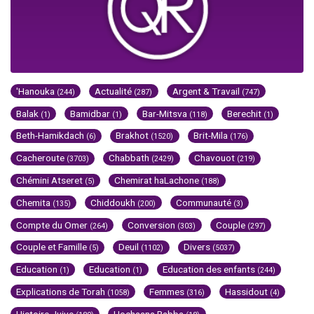
'Hanouka
Actualité
Argent & Travail
(244)
(287)
(747)
Balak
Bamidbar
Bar-Mitsva
Berechit
(1)
(1)
(118)
(1)
Beth-Hamikdach
Brakhot
Brit-Mila
(6)
(1520)
(176)
Cacheroute
Chabbath
Chavouot
(3703)
(2429)
(219)
Chémini Atseret
Chemirat haLachone
(5)
(188)
Chemita
Chiddoukh
Communauté
(135)
(200)
(3)
Compte du Omer
Conversion
Couple
(264)
(303)
(297)
Couple et Famille
Deuil
Divers
(5)
(1102)
(5037)
Education
Education
Education des enfants
(1)
(1)
(244)
Explications de Torah
Femmes
Hassidout
(1058)
(316)
(4)
Histoire Juive
Hochaana Rabba