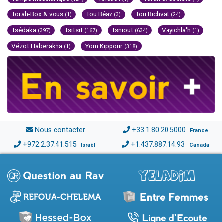
Torah-Box & vous
Tou Béav
Tou Bichvat
(1)
(3)
(24)
Tsédaka
Tsitsit
Tsniout
Vayichla'h
(397)
(167)
(634)
(1)
Vézot Haberakha
Yom Kippour
(1)
(318)
Nous contacter
+33.1.80.20.5000
France
+972.2.37.41.515
+1.437.887.14.93
Israël
Canada