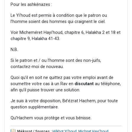
Pour les ashkénazes :
Le Yi’houd est permis à condition que le patron ou
l’homme soient des hommes qui craignent le ciel.
Voir Micheméret Hayi’houd, chapitre 6, Halakha 2 et 18 et
chapitre 9, Halakha 41-43.
N.B.
Si le patron et / ou l’homme sont des non-juifs,
contactez-moi de nouveau.
Quoi qu’il en soit ne quittez pas votre emploi avant de
soumettre votre cas à un Rav en
discutant
au téléphone,
afin qu’il puisse trouver une solution.
Je suis à votre disposition, Bé’ézrat Hachem, pour toute
question supplémentaire.
Qu’Hachem vous protège et vous bénisse.
Mékorot / Sources :
Hilkhot Yi'houd
,
Michpat Hayi'houd
,