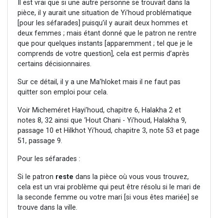
Il est vrai que si une autre personne se trouvait dans la
pièce, il y aurait une situation de Yi’houd problématique
[pour les séfarades] puisqu’il y aurait deux hommes et
deux femmes ; mais étant donné que le patron ne rentre
que pour quelques instants [apparemment ; tel que je le
comprends de votre question], cela est permis d’après
certains décisionnaires.
Sur ce détail, il y a une Ma’hloket mais il ne faut pas
quitter son emploi pour cela.
Voir Micheméret Hayi’houd, chapitre 6, Halakha 2 et
notes 8, 32 ainsi que ‘Hout Chani - Yi’houd, Halakha 9,
passage 10 et Hilkhot Yi’houd, chapitre 3, note 53 et page
51, passage 9.
Pour les séfarades :
Si le patron
reste
dans la pièce où vous vous trouvez,
cela est un vrai problème qui peut être résolu si le mari de
la seconde femme ou votre mari [si vous êtes mariée] se
trouve dans la ville.