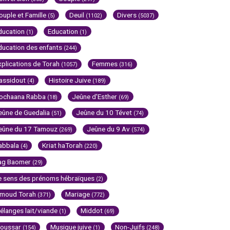
ouple et Famille
Deuil
Divers
(5)
(1102)
(5037)
ducation
Education
(1)
(1)
ducation des enfants
(244)
xplications de Torah
Femmes
(1057)
(316)
assidout
Histoire Juive
(4)
(189)
ochaana Rabba
Jeûne d'Esther
(18)
(69)
eûne de Guedalia
Jeûne du 10 Tévet
(51)
(74)
eûne du 17 Tamouz
Jeûne du 9 Av
(269)
(574)
abbala
Kriat haTorah
(4)
(220)
ag Baomer
(29)
e sens des prénoms hébraïques
(2)
imoud Torah
Mariage
(371)
(772)
élanges lait/viande
Middot
(1)
(69)
oussar
Musique juive
Non-Juifs
(154)
(1)
(248)