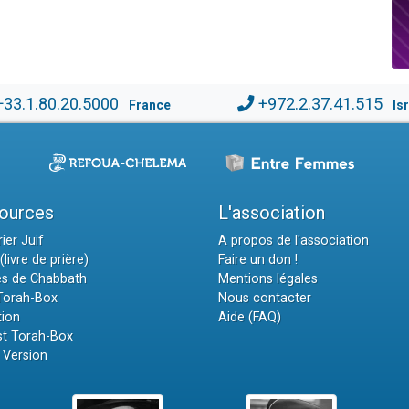
+33.1.80.20.5000
+972.2.37.41.515
France
Is
ources
L'association
ier Juif
A propos de l'association
(livre de prière)
Faire un don !
es de Chabbath
Mentions légales
 Torah-Box
Nous contacter
tion
Aide (FAQ)
t Torah-Box
 Version