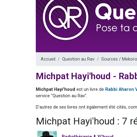
61 personnes
Il reste 
Ariel vient 
Nathaniel vi
4 personnes 
Accueil
Question au Rav
Sources / Mekoro
Michpat Hayi'houd - Rab
Michpat Hayi'houd
est un livre de
Rabbi Aharon 
service "Question au Rav".
D'autres de ses livres ont également été cités, co
Michpat Hayi'houd : 7 
Radiothérapie & Yi'houd