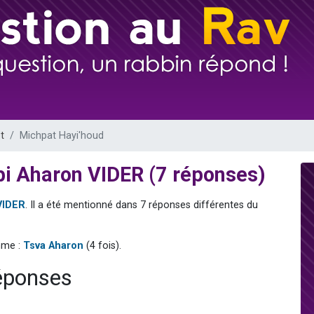
 viennent de demander une bénédiction
49 places pour étudier en groupe sur Zoom
de donner son Maasser
ent de donner son Maasser
viennent de nous rejoindre sur WhatsApp
t
Michpat Hayi'houd
bi Aharon VIDER (7 réponses)
VIDER
. Il a été mentionné dans 7 réponses différentes du
mme :
Tsva Aharon
(4 fois).
réponses