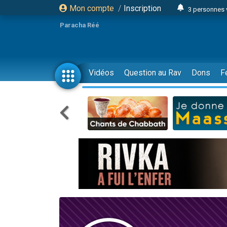
Mon compte
/
Inscription
3 personnes 
Odaya vient 
Paracha Réé
3 personn
3 personn
2 personnes 
Vidéos
Question au Rav
Dons
F
13 personnes
30 perso
Il reste 
12 nouve
3 personnes 
2 personnes 
2 nouvel
3 personnes 
8 personn
Nouvelle émis