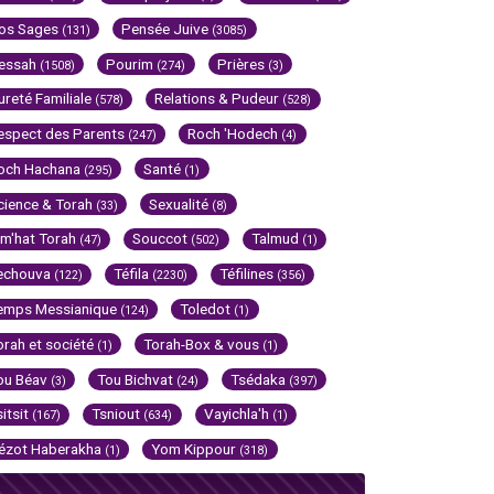
os Sages
Pensée Juive
(131)
(3085)
essah
Pourim
Prières
(1508)
(274)
(3)
ureté Familiale
Relations & Pudeur
(578)
(528)
espect des Parents
Roch 'Hodech
(247)
(4)
och Hachana
Santé
(295)
(1)
cience & Torah
Sexualité
(33)
(8)
im'hat Torah
Souccot
Talmud
(47)
(502)
(1)
echouva
Téfila
Téfilines
(122)
(2230)
(356)
emps Messianique
Toledot
(124)
(1)
orah et société
Torah-Box & vous
(1)
(1)
ou Béav
Tou Bichvat
Tsédaka
(3)
(24)
(397)
sitsit
Tsniout
Vayichla'h
(167)
(634)
(1)
ézot Haberakha
Yom Kippour
(1)
(318)