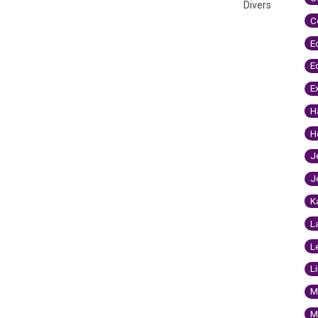
Divers
C
E
E
E
H
H
J
J
K
L
L
L
M
M