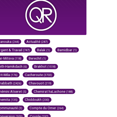
Hanouka
Actualité
(244)
(287)
rgent & Travail
Balak
Bamidbar
(747)
(1)
(1)
ar-Mitsva
Berechit
(118)
(1)
eth-Hamikdach
Brakhot
(6)
(1518)
rit-Mila
Cacheroute
(176)
(3703)
habbath
Chavouot
(2426)
(219)
hémini Atseret
Chemirat haLachone
(5)
(188)
hemita
Chiddoukh
(135)
(200)
ommunauté
Compte du Omer
(3)
(264)
onversion
Couple
(303)
(297)