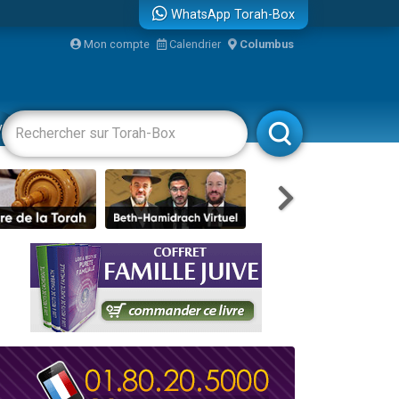
WhatsApp Torah-Box
Mon compte
Calendrier
Columbus
re
vertissements
Livres
Rabbanim
travers le temps