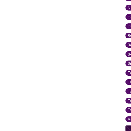
N
P
P
R
R
S
S
T
T
T
T
T
V