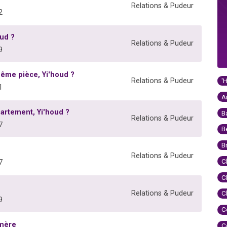
Relations & Pudeur
2
oud ?
Relations & Pudeur
9
me pièce, Yi'houd ?
'
Relations & Pudeur
1
A
rtement, Yi'houd ?
B
Relations & Pudeur
7
B
B
Relations & Pudeur
C
7
C
Relations & Pudeur
C
9
C
-mère
C