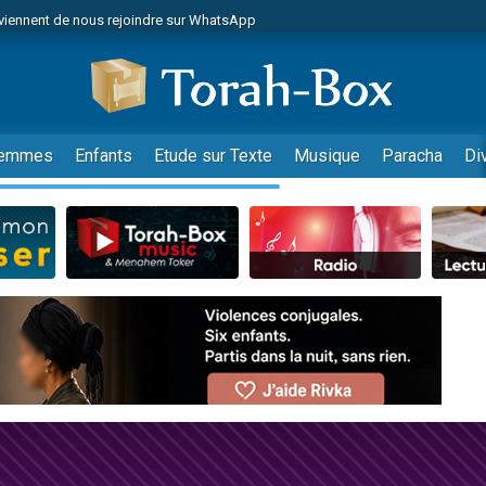
viennent de nous rejoindre sur WhatsApp
de donner son Maasser
es viennent de faire un don pour 5 jours de vacances aux Orphelins
es viennent de faire un don pour Diane, 80 ans, dans un appartement insalub
viennent de nous rejoindre sur WhatsApp
emmes
Enfants
Etude sur Texte
Musique
Paracha
Di
 viennent de demander une bénédiction
nnes viennent de faire un don pour Sauvez la jambe de Yohan
49 places pour étudier en groupe sur Zoom
lles musiques dans Torah-Box Music
viennent de nous rejoindre sur WhatsApp
viennent de nous rejoindre sur WhatsApp
les musiques dans Torah-Box Music
viennent de nous rejoindre sur WhatsApp
es viennent de faire un don pour Tsédaka : pauvres d'Israel
sion radio : Visions de grandeur n°104 : Le Chabbath et le Birkat Hamazone à 