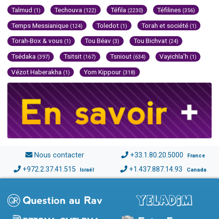
Talmud
Techouva
Téfila
Téfilines
(1)
(122)
(2230)
(356)
Temps Messianique
Toledot
Torah et société
(124)
(1)
(1)
Torah-Box & vous
Tou Béav
Tou Bichvat
(1)
(3)
(24)
Tsédaka
Tsitsit
Tsniout
Vayichla'h
(397)
(167)
(634)
(1)
Vézot Haberakha
Yom Kippour
(1)
(318)
Nous contacter
+33.1.80.20.5000
France
+972.2.37.41.515
+1.437.887.14.93
Israël
Canada