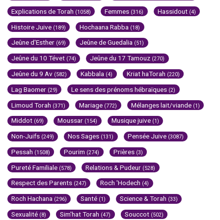
Explications de Torah
Femmes
Hassidout
(1058)
(316)
(4)
Histoire Juive
Hochaana Rabba
(189)
(18)
Jeûne d'Esther
Jeûne de Guedalia
(69)
(51)
Jeûne du 10 Tévet
Jeûne du 17 Tamouz
(74)
(270)
Jeûne du 9 Av
Kabbala
Kriat haTorah
(582)
(4)
(220)
Lag Baomer
Le sens des prénoms hébraïques
(29)
(2)
Limoud Torah
Mariage
Mélanges lait/viande
(371)
(772)
(1)
Middot
Moussar
Musique juive
(69)
(154)
(1)
Non-Juifs
Nos Sages
Pensée Juive
(249)
(131)
(3087)
Pessah
Pourim
Prières
(1508)
(274)
(3)
Pureté Familiale
Relations & Pudeur
(578)
(528)
Respect des Parents
Roch 'Hodech
(247)
(4)
Roch Hachana
Santé
Science & Torah
(296)
(1)
(33)
Sexualité
Sim'hat Torah
Souccot
(8)
(47)
(502)