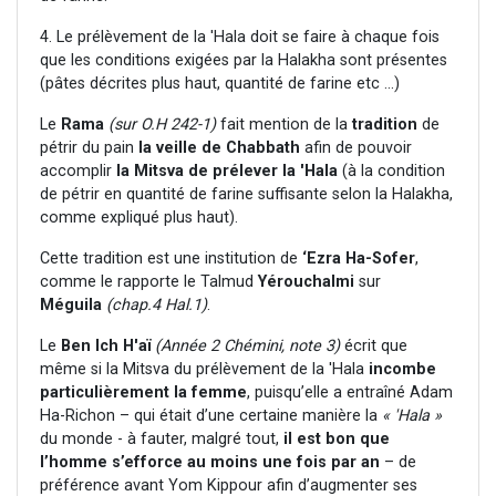
4. Le prélèvement de la 'Hala doit se faire à chaque fois
que les conditions exigées par la Halakha sont présentes
(pâtes décrites plus haut, quantité de farine etc ...)
Le
Rama
(sur O.H 242-1)
fait mention de la
tradition
de
pétrir du pain
la veille de Chabbath
afin de pouvoir
accomplir
la Mitsva de prélever la 'Hala
(à la condition
de pétrir en quantité de farine suffisante selon la Halakha,
comme expliqué plus haut).
Cette tradition est une institution de
‘Ezra Ha-Sofer
,
comme le rapporte le Talmud
Yérouchalmi
sur
Méguila
(chap.4 Hal.1)
.
Le
Ben Ich H'aï
(Année 2 Chémini, note 3)
écrit que
même si la Mitsva du prélèvement de la 'Hala
incombe
particulièrement la femme
, puisqu’elle a entraîné Adam
Ha-Richon – qui était d’une certaine manière la
« 'Hala »
du monde - à fauter, malgré tout,
il est bon que
l’homme s’efforce au moins une fois par an
– de
préférence avant Yom Kippour afin d’augmenter ses