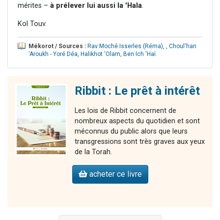
mérites –
à prélever lui aussi la 'Hala
.
Kol Touv.
Mékorot / Sources :
Rav Moché Isserles (Réma)
,
,
Choul'han
'Aroukh - Yoré Déa
,
Halikhot 'Olam
,
Ben Ich 'Haï
.
Ribbit : Le prêt à intérêt
Les lois de Ribbit concernent de
nombreux aspects du quotidien et sont
méconnus du public alors que leurs
transgressions sont très graves aux yeux
de la Torah.
acheter ce livre