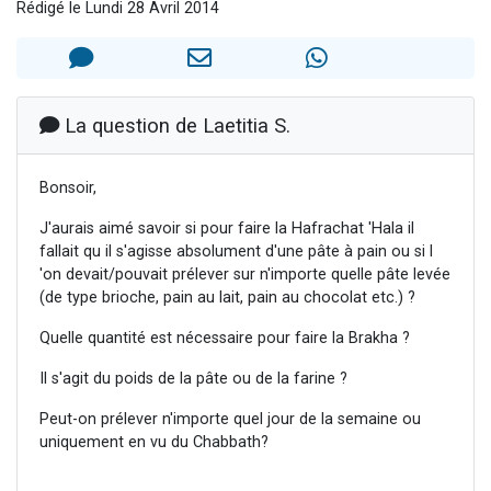
Rédigé le Lundi 28 Avril 2014
13 personnes viennent de demander une bénédiction
30 personnes viennent de faire un don pour Sauvez la jambe de Yohan
Il reste 49 places pour étudier en groupe sur Zoom
12 nouvelles musiques dans Torah-Box Music
La question de Laetitia S.
29 personnes viennent de demander une bénédiction
Bonsoir,
J'aurais aimé savoir si pour faire la Hafrachat 'Hala il
fallait qu il s'agisse absolument d'une pâte à pain ou si l
'on devait/pouvait prélever sur n'importe quelle pâte levée
(de type brioche, pain au lait, pain au chocolat etc.) ?
Quelle quantité est nécessaire pour faire la Brakha ?
Il s'agit du poids de la pâte ou de la farine ?
Peut-on prélever n'importe quel jour de la semaine ou
uniquement en vu du Chabbath?