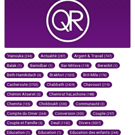
'Hanouka
Actualité
Argent & Travail
(244)
(287)
(747)
Balak
Bamidbar
Bar-Mitsva
Berechit
(1)
(1)
(118)
(1)
Beth-Hamikdach
Brakhot
Brit-Mila
(6)
(1520)
(176)
Cacheroute
Chabbath
Chavouot
(3703)
(2429)
(219)
Chémini Atseret
Chemirat haLachone
(5)
(188)
Chemita
Chiddoukh
Communauté
(135)
(200)
(3)
Compte du Omer
Conversion
Couple
(264)
(303)
(297)
Couple et Famille
Deuil
Divers
(5)
(1102)
(5037)
Education
Education
Education des enfants
(1)
(1)
(244)