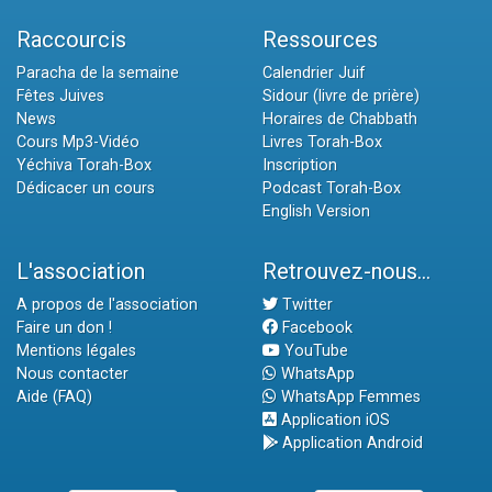
Raccourcis
Ressources
Paracha de la semaine
Calendrier Juif
Fêtes Juives
Sidour (livre de prière)
News
Horaires de Chabbath
Cours Mp3-Vidéo
Livres Torah-Box
Yéchiva Torah-Box
Inscription
Dédicacer un cours
Podcast Torah-Box
English Version
L'association
Retrouvez-nous...
A propos de l'association
Twitter
Faire un don !
Facebook
Mentions légales
YouTube
Nous contacter
WhatsApp
Aide (FAQ)
WhatsApp Femmes
Application iOS
Application Android