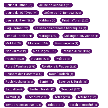
Jeûne d'Esther
Jeûne de Guedalia
(69)
(51)
Jeûne du 10 Tévet
Jeûne du 17 Tamouz
(74)
(270)
Jeûne du 9 Av
Kabbala
Kriat haTorah
(582)
(4)
(220)
Lag Baomer
Le sens des prénoms hébraïques
(29)
(2)
Limoud Torah
Mariage
Mélanges lait/viande
(371)
(772)
(1)
Middot
Moussar
Musique juive
(69)
(154)
(1)
Non-Juifs
Nos Sages
Pensée Juive
(249)
(131)
(3087)
Pessah
Pourim
Prières
(1508)
(274)
(3)
Pureté Familiale
Relations & Pudeur
(578)
(528)
Respect des Parents
Roch 'Hodech
(247)
(4)
Roch Hachana
Santé
Science & Torah
(296)
(1)
(33)
Sexualité
Sim'hat Torah
Souccot
(8)
(47)
(502)
Talmud
Techouva
Téfila
Téfilines
(1)
(122)
(2230)
(356)
Temps Messianique
Toledot
Torah et société
(124)
(1)
(1)