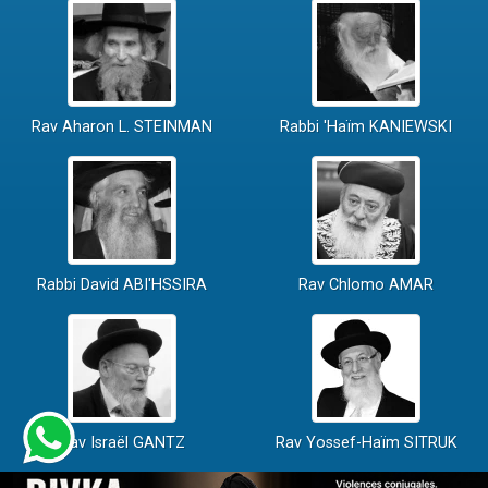
Rav Aharon L. STEINMAN
Rabbi 'Haïm KANIEWSKI
Rabbi David ABI'HSSIRA
Rav Chlomo AMAR
Rav Israël GANTZ
Rav Yossef-Haïm SITRUK