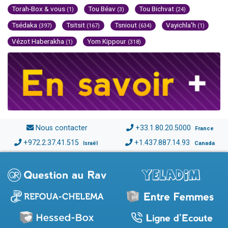
Torah-Box & vous
Tou Béav
Tou Bichvat
(1)
(3)
(24)
Tsédaka
Tsitsit
Tsniout
Vayichla'h
(397)
(167)
(634)
(1)
Vézot Haberakha
Yom Kippour
(1)
(318)
Nous contacter
+33.1.80.20.5000
France
+972.2.37.41.515
+1.437.887.14.93
Israël
Canada