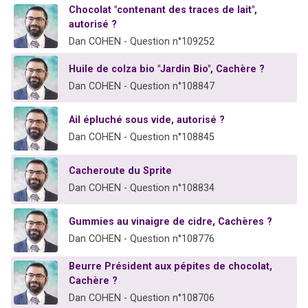
Chocolat "contenant des traces de lait",
17 personnes viennent de demander une bénédiction
autorisé ?
4 personnes viennent de nous rejoindre sur WhatsApp
Dan COHEN - Question n°109252
Il reste 49 places pour étudier en groupe sur Zoom
Huile de colza bio "Jardin Bio", Cachère ?
Eva vient de donner son Maasser
Dan COHEN - Question n°108847
Eli vient de donner son Maasser
Ail épluché sous vide, autorisé ?
Dan COHEN - Question n°108845
Cacheroute du Sprite
Dan COHEN - Question n°108834
Gummies au vinaigre de cidre, Cachères ?
Dan COHEN - Question n°108776
Beurre Président aux pépites de chocolat,
Cachère ?
Dan COHEN - Question n°108706