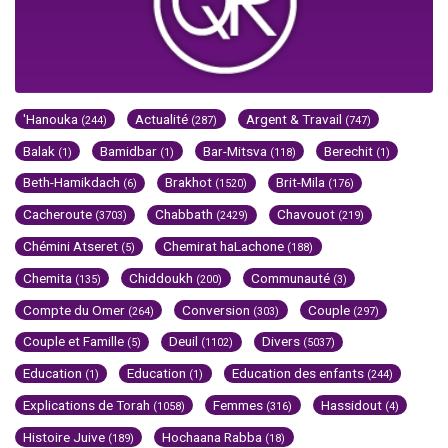
'Hanouka
Actualité
Argent & Travail
(244)
(287)
(747)
Balak
Bamidbar
Bar-Mitsva
Berechit
(1)
(1)
(118)
(1)
Beth-Hamikdach
Brakhot
Brit-Mila
(6)
(1520)
(176)
Cacheroute
Chabbath
Chavouot
(3703)
(2429)
(219)
Chémini Atseret
Chemirat haLachone
(5)
(188)
Chemita
Chiddoukh
Communauté
(135)
(200)
(3)
Compte du Omer
Conversion
Couple
(264)
(303)
(297)
Couple et Famille
Deuil
Divers
(5)
(1102)
(5037)
Education
Education
Education des enfants
(1)
(1)
(244)
Explications de Torah
Femmes
Hassidout
(1058)
(316)
(4)
Histoire Juive
Hochaana Rabba
(189)
(18)