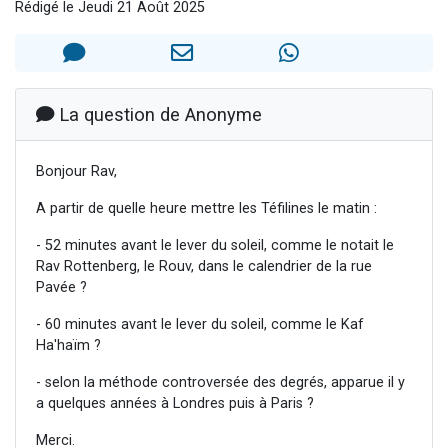
Rédigé le Jeudi 21 Août 2025
Il reste 49 places pour étudier en groupe sur Zoom
3 personnes viennent de nous rejoindre sur WhatsApp
2 personnes viennent de nous rejoindre sur WhatsApp
2 nouvelles musiques dans Torah-Box Music
La question de Anonyme
6 personnes viennent de nous rejoindre sur WhatsApp
Bonjour Rav,
A partir de quelle heure mettre les Téfilines le matin :
- 52 minutes avant le lever du soleil, comme le notait le
Rav Rottenberg, le Rouv, dans le calendrier de la rue
Pavée ?
- 60 minutes avant le lever du soleil, comme le Kaf
Ha'haïm ?
- selon la méthode controversée des degrés, apparue il y
a quelques années à Londres puis à Paris ?
Merci.