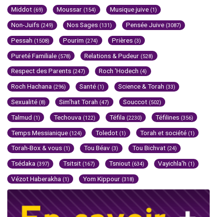
Middot
Moussar
Musique juive
(69)
(154)
(1)
Non-Juifs
Nos Sages
Pensée Juive
(249)
(131)
(3087)
Pessah
Pourim
Prières
(1508)
(274)
(3)
Pureté Familiale
Relations & Pudeur
(578)
(528)
Respect des Parents
Roch 'Hodech
(247)
(4)
Roch Hachana
Santé
Science & Torah
(296)
(1)
(33)
Sexualité
Sim'hat Torah
Souccot
(8)
(47)
(502)
Talmud
Techouva
Téfila
Téfilines
(1)
(122)
(2230)
(356)
Temps Messianique
Toledot
Torah et société
(124)
(1)
(1)
Torah-Box & vous
Tou Béav
Tou Bichvat
(1)
(3)
(24)
Tsédaka
Tsitsit
Tsniout
Vayichla'h
(397)
(167)
(634)
(1)
Vézot Haberakha
Yom Kippour
(1)
(318)