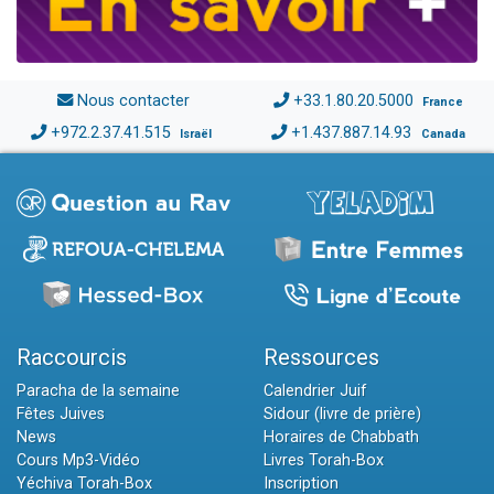
Nous contacter
+33.1.80.20.5000
France
+972.2.37.41.515
+1.437.887.14.93
Israël
Canada
Raccourcis
Ressources
Paracha de la semaine
Calendrier Juif
Fêtes Juives
Sidour (livre de prière)
News
Horaires de Chabbath
Cours Mp3-Vidéo
Livres Torah-Box
Yéchiva Torah-Box
Inscription