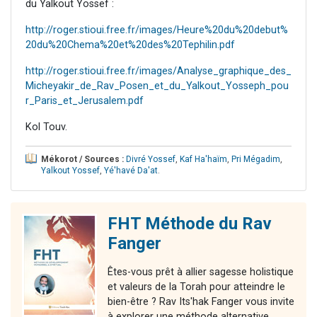
du Yalkout Yossef :
http://roger.stioui.free.fr/images/Heure%20du%20debut%
20du%20Chema%20et%20des%20Tephilin.pdf
http://roger.stioui.free.fr/images/Analyse_graphique_des_
Micheyakir_de_Rav_Posen_et_du_Yalkout_Yosseph_pou
r_Paris_et_Jerusalem.pdf
Kol Touv.
Mékorot / Sources :
Divré Yossef
,
Kaf Ha'haïm
,
Pri Mégadim
,
Yalkout Yossef
,
Yé'havé Da'at
.
FHT Méthode du Rav
Fanger
Êtes-vous prêt à allier sagesse holistique
et valeurs de la Torah pour atteindre le
bien-être ? Rav Its'hak Fanger vous invite
à explorer une méthode alternative.