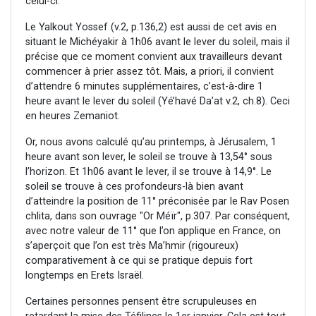
celui-ci.
Le Yalkout Yossef (v.2, p.136,2) est aussi de cet avis en
situant le Michéyakir à 1h06 avant le lever du soleil, mais il
précise que ce moment convient aux travailleurs devant
commencer à prier assez tôt. Mais, a priori, il convient
d’attendre 6 minutes supplémentaires, c’est-à-dire 1
heure avant le lever du soleil (Yé’havé Da’at v.2, ch.8). Ceci
en heures Zemaniot.
Or, nous avons calculé qu’au printemps, à Jérusalem, 1
heure avant son lever, le soleil se trouve à 13,54° sous
l’horizon. Et 1h06 avant le lever, il se trouve à 14,9°. Le
soleil se trouve à ces profondeurs-là bien avant
d’atteindre la position de 11° préconisée par le Rav Posen
chlita, dans son ouvrage "Or Méïr", p.307. Par conséquent,
avec notre valeur de 11° que l’on applique en France, on
s’aperçoit que l’on est très Ma’hmir (rigoureux)
comparativement à ce qui se pratique depuis fort
longtemps en Erets Israël.
Certaines personnes pensent être scrupuleuses en