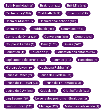
Beth-Hamikdach
Brakhot
Brit-Mila
(6)
(1520)
(176)
Cacheroute
Chabbath
Chavouot
(3703)
(2429)
(219)
Chémini Atseret
Chemirat haLachone
(5)
(188)
Chemita
Chiddoukh
Communauté
(135)
(200)
(3)
Compte du Omer
Conversion
Couple
(264)
(303)
(297)
Couple et Famille
Deuil
Divers
(5)
(1102)
(5037)
Education
Education
Education des enfants
(1)
(1)
(244)
Explications de Torah
Femmes
Hassidout
(1058)
(316)
(4)
Histoire Juive
Hochaana Rabba
(189)
(18)
Jeûne d'Esther
Jeûne de Guedalia
(69)
(51)
Jeûne du 10 Tévet
Jeûne du 17 Tamouz
(74)
(270)
Jeûne du 9 Av
Kabbala
Kriat haTorah
(582)
(4)
(220)
Lag Baomer
Le sens des prénoms hébraïques
(29)
(2)
Limoud Torah
Mariage
Mélanges lait/viande
(371)
(772)
(1)