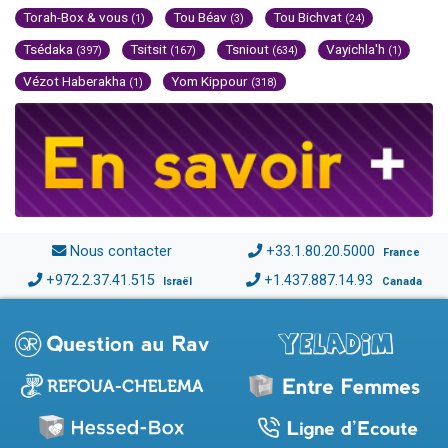
Torah-Box & vous
Tou Béav
Tou Bichvat
(1)
(3)
(24)
Tsédaka
Tsitsit
Tsniout
Vayichla'h
(397)
(167)
(634)
(1)
Vézot Haberakha
Yom Kippour
(1)
(318)
Nous contacter
+33.1.80.20.5000
France
+972.2.37.41.515
+1.437.887.14.93
Israël
Canada