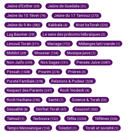
Jeûne d'Esther
Jeûne de Guedalia
(69)
(51)
Jeûne du 10 Tévet
Jeûne du 17 Tamouz
(74)
(270)
Jeûne du 9 Av
Kabbala
Kriat haTorah
(582)
(4)
(220)
Lag Baomer
Le sens des prénoms hébraïques
(29)
(2)
Limoud Torah
Mariage
Mélanges lait/viande
(371)
(772)
(1)
Middot
Moussar
Musique juive
(69)
(154)
(1)
Non-Juifs
Nos Sages
Pensée Juive
(249)
(131)
(3087)
Pessah
Pourim
Prières
(1508)
(274)
(3)
Pureté Familiale
Relations & Pudeur
(578)
(528)
Respect des Parents
Roch 'Hodech
(247)
(4)
Roch Hachana
Santé
Science & Torah
(296)
(1)
(33)
Sexualité
Sim'hat Torah
Souccot
(8)
(47)
(502)
Talmud
Techouva
Téfila
Téfilines
(1)
(122)
(2230)
(356)
Temps Messianique
Toledot
Torah et société
(124)
(1)
(1)