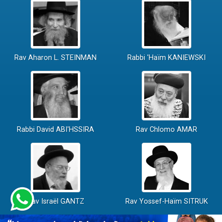
Rav Aharon L. STEINMAN
Rabbi 'Haïm KANIEWSKI
Rabbi David ABI'HSSIRA
Rav Chlomo AMAR
Rav Israël GANTZ
Rav Yossef-Haïm SITRUK