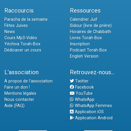
Raccourcis
Ressources
Paracha de la semaine
Calendrier Juif
Fêtes Juives
Sidour (livre de prière)
News
Horaires de Chabbath
Cours Mp3-Vidéo
Livres Torah-Box
Yéchiva Torah-Box
Inscription
Dédicacer un cours
Podcast Torah-Box
English Version
L'association
Retrouvez-nous...
A propos de l'association
Twitter
Faire un don !
Facebook
Mentions légales
YouTube
Nous contacter
WhatsApp
Aide (FAQ)
WhatsApp Femmes
Application iOS
Application Android