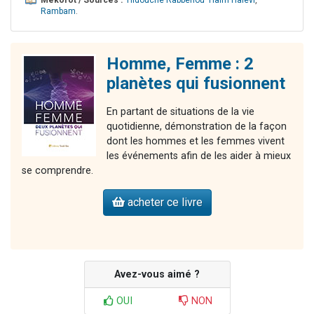
Mékorot / Sources :
'Hidouché Rabbénou 'Haïm Halévi
,
Rambam
.
Homme, Femme : 2
planètes qui fusionnent
En partant de situations de la vie
quotidienne, démonstration de la façon
dont les hommes et les femmes vivent
les événements afin de les aider à mieux
se comprendre.
acheter ce livre
Avez-vous aimé ?
OUI
NON