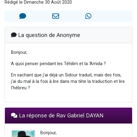
Rédigé le Dimanche 30 Août 2020
13 personnes viennent de demander une bénédiction
30 personnes viennent de faire un don pour Sauvez la jambe de Yohan
Il reste 49 places pour étudier en groupe sur Zoom
12 nouvelles musiques dans Torah-Box Music
La question de Anonyme
29 personnes viennent de demander une bénédiction
Bonjour,
A quoi penser pendant les Téhilim et la 'Amida ?
En sachant que j'ai déjà un Sidour traduit, mais des fois,
j'ai du mal à la fois à lire dans ma tête la traduction et lire
l'hébreu ?
La réponse de Rav Gabriel DAYAN
Bonjour,