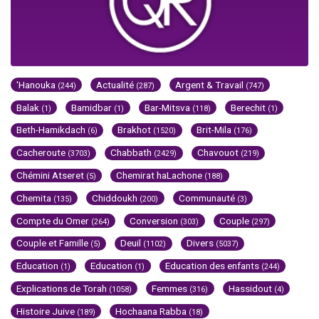
'Hanouka
Actualité
Argent & Travail
(244)
(287)
(747)
Balak
Bamidbar
Bar-Mitsva
Berechit
(1)
(1)
(118)
(1)
Beth-Hamikdach
Brakhot
Brit-Mila
(6)
(1520)
(176)
Cacheroute
Chabbath
Chavouot
(3703)
(2429)
(219)
Chémini Atseret
Chemirat haLachone
(5)
(188)
Chemita
Chiddoukh
Communauté
(135)
(200)
(3)
Compte du Omer
Conversion
Couple
(264)
(303)
(297)
Couple et Famille
Deuil
Divers
(5)
(1102)
(5037)
Education
Education
Education des enfants
(1)
(1)
(244)
Explications de Torah
Femmes
Hassidout
(1058)
(316)
(4)
Histoire Juive
Hochaana Rabba
(189)
(18)