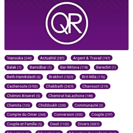
'Hanouka
Actualité
Argent & Travail
(244)
(287)
(747)
Balak
Bamidbar
Bar-Mitsva
Berechit
(1)
(1)
(118)
(1)
Beth-Hamikdach
Brakhot
Brit-Mila
(6)
(1520)
(176)
Cacheroute
Chabbath
Chavouot
(3703)
(2429)
(219)
Chémini Atseret
Chemirat haLachone
(5)
(188)
Chemita
Chiddoukh
Communauté
(135)
(200)
(3)
Compte du Omer
Conversion
Couple
(264)
(303)
(297)
Couple et Famille
Deuil
Divers
(5)
(1102)
(5037)