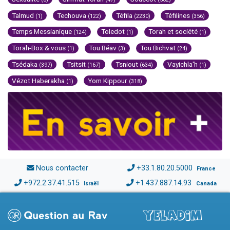
Talmud
Techouva
Téfila
Téfilines
(1)
(122)
(2230)
(356)
Temps Messianique
Toledot
Torah et société
(124)
(1)
(1)
Torah-Box & vous
Tou Béav
Tou Bichvat
(1)
(3)
(24)
Tsédaka
Tsitsit
Tsniout
Vayichla'h
(397)
(167)
(634)
(1)
Vézot Haberakha
Yom Kippour
(1)
(318)
Nous contacter
+33.1.80.20.5000
France
+972.2.37.41.515
+1.437.887.14.93
Israël
Canada