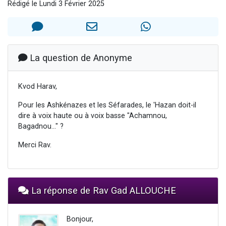
Rédigé le Lundi 3 Février 2025
Il reste 49 places pour étudier en groupe sur Zoom
3 personnes viennent de nous rejoindre sur WhatsApp
2 personnes viennent de nous rejoindre sur WhatsApp
2 nouvelles musiques dans Torah-Box Music
La question de Anonyme
6 personnes viennent de nous rejoindre sur WhatsApp
Kvod Harav,
Pour les Ashkénazes et les Séfarades, le 'Hazan doit-il
dire à voix haute ou à voix basse "Achamnou,
Bagadnou..." ?
Merci Rav.
La réponse de Rav Gad ALLOUCHE
Bonjour,