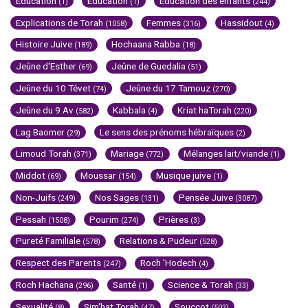
Education
Education
Education des enfants
(1)
(1)
(244)
Explications de Torah
Femmes
Hassidout
(1058)
(316)
(4)
Histoire Juive
Hochaana Rabba
(189)
(18)
Jeûne d'Esther
Jeûne de Guedalia
(69)
(51)
Jeûne du 10 Tévet
Jeûne du 17 Tamouz
(74)
(270)
Jeûne du 9 Av
Kabbala
Kriat haTorah
(582)
(4)
(220)
Lag Baomer
Le sens des prénoms hébraïques
(29)
(2)
Limoud Torah
Mariage
Mélanges lait/viande
(371)
(772)
(1)
Middot
Moussar
Musique juive
(69)
(154)
(1)
Non-Juifs
Nos Sages
Pensée Juive
(249)
(131)
(3087)
Pessah
Pourim
Prières
(1508)
(274)
(3)
Pureté Familiale
Relations & Pudeur
(578)
(528)
Respect des Parents
Roch 'Hodech
(247)
(4)
Roch Hachana
Santé
Science & Torah
(296)
(1)
(33)
Sexualité
Sim'hat Torah
Souccot
(8)
(47)
(502)