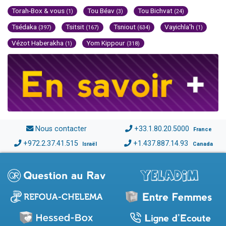
Torah-Box & vous
Tou Béav
Tou Bichvat
(1)
(3)
(24)
Tsédaka
Tsitsit
Tsniout
Vayichla'h
(397)
(167)
(634)
(1)
Vézot Haberakha
Yom Kippour
(1)
(318)
Nous contacter
+33.1.80.20.5000
France
+972.2.37.41.515
+1.437.887.14.93
Israël
Canada