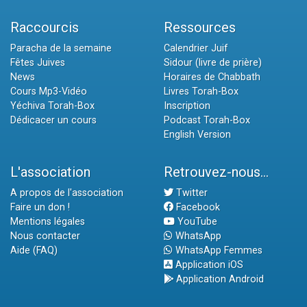
Raccourcis
Ressources
Paracha de la semaine
Calendrier Juif
Fêtes Juives
Sidour (livre de prière)
News
Horaires de Chabbath
Cours Mp3-Vidéo
Livres Torah-Box
Yéchiva Torah-Box
Inscription
Dédicacer un cours
Podcast Torah-Box
English Version
L'association
Retrouvez-nous...
A propos de l'association
Twitter
Faire un don !
Facebook
Mentions légales
YouTube
Nous contacter
WhatsApp
Aide (FAQ)
WhatsApp Femmes
Application iOS
Application Android