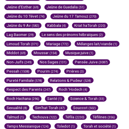
Jeûne d'Esther
Jeûne de Guedalia
(69)
(51)
Jeûne du 10 Tévet
Jeûne du 17 Tamouz
(74)
(270)
Jeûne du 9 Av
Kabbala
Kriat haTorah
(582)
(4)
(220)
Lag Baomer
Le sens des prénoms hébraïques
(29)
(2)
Limoud Torah
Mariage
Mélanges lait/viande
(371)
(772)
(1)
Middot
Moussar
Musique juive
(69)
(154)
(1)
Non-Juifs
Nos Sages
Pensée Juive
(249)
(131)
(3087)
Pessah
Pourim
Prières
(1508)
(274)
(3)
Pureté Familiale
Relations & Pudeur
(578)
(528)
Respect des Parents
Roch 'Hodech
(247)
(4)
Roch Hachana
Santé
Science & Torah
(296)
(1)
(33)
Sexualité
Sim'hat Torah
Souccot
(8)
(47)
(502)
Talmud
Techouva
Téfila
Téfilines
(1)
(122)
(2230)
(356)
Temps Messianique
Toledot
Torah et société
(124)
(1)
(1)