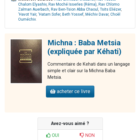
Chalom Elyashiv
,
Rav Moché Isserles (Réma)
,
Rav Chlomo
Zalman Auerbach
,
Rav Ben-Tsion Abba Chaoul
,
Tsits Eliézer
,
'Havot Yaïr
,
'Hatam Sofer
,
Beth Yossef
,
Méchiv Davar
,
Choèl
Ouméchiv
.
Michna : Baba Metsia
(expliquée par Kéhati)
Commentaire de Kehati dans un langage
simple et clair sur la Michna Baba
Metsia.
acheter ce livre
Avez-vous aimé ?
OUI
NON