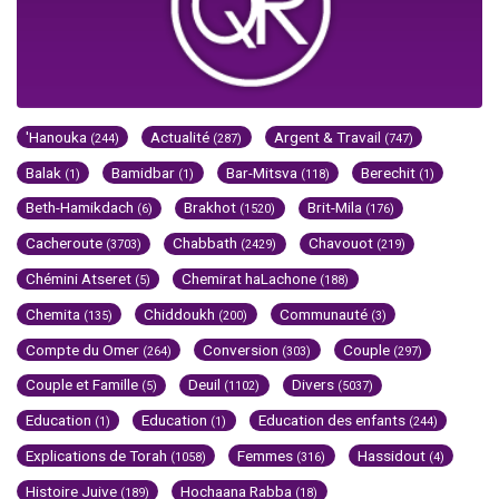
'Hanouka
Actualité
Argent & Travail
(244)
(287)
(747)
Balak
Bamidbar
Bar-Mitsva
Berechit
(1)
(1)
(118)
(1)
Beth-Hamikdach
Brakhot
Brit-Mila
(6)
(1520)
(176)
Cacheroute
Chabbath
Chavouot
(3703)
(2429)
(219)
Chémini Atseret
Chemirat haLachone
(5)
(188)
Chemita
Chiddoukh
Communauté
(135)
(200)
(3)
Compte du Omer
Conversion
Couple
(264)
(303)
(297)
Couple et Famille
Deuil
Divers
(5)
(1102)
(5037)
Education
Education
Education des enfants
(1)
(1)
(244)
Explications de Torah
Femmes
Hassidout
(1058)
(316)
(4)
Histoire Juive
Hochaana Rabba
(189)
(18)