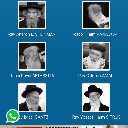
Rav Aharon L. STEINMAN
Rabbi 'Haïm KANIEWSKI
Rabbi David ABI'HSSIRA
Rav Chlomo AMAR
Rav Israël GANTZ
Rav Yossef-Haïm SITRUK