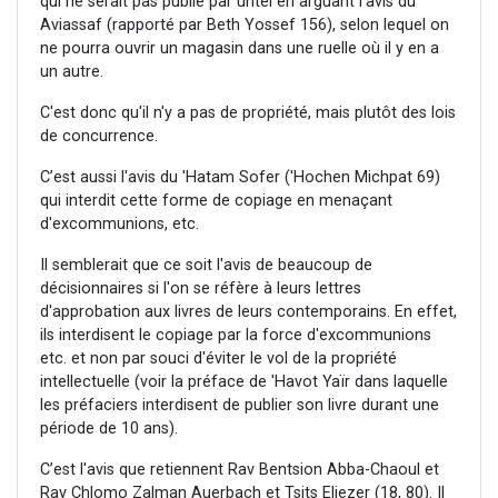
qui ne serait pas publié par untel en arguant l'avis du
Aviassaf (rapporté par Beth Yossef 156), selon lequel on
ne pourra ouvrir un magasin dans une ruelle où il y en a
un autre.
C'est donc qu'il n'y a pas de propriété, mais plutôt des lois
de concurrence.
C’est aussi l'avis du 'Hatam Sofer ('Hochen Michpat 69)
qui interdit cette forme de copiage en menaçant
d'excommunions, etc.
Il semblerait que ce soit l'avis de beaucoup de
décisionnaires si l'on se réfère à leurs lettres
d'approbation aux livres de leurs contemporains. En effet,
ils interdisent le copiage par la force d'excommunions
etc. et non par souci d'éviter le vol de la propriété
intellectuelle (voir la préface de 'Havot Yaïr dans laquelle
les préfaciers interdisent de publier son livre durant une
période de 10 ans).
C’est l'avis que retiennent Rav Bentsion Abba-Chaoul et
Rav Chlomo Zalman Auerbach et Tsits Eliezer (18, 80). Il