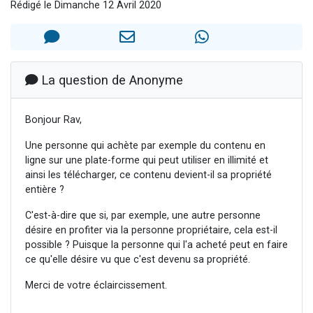
Rédigé le Dimanche 12 Avril 2020
13 personnes viennent de demander une bénédiction
30 personnes viennent de faire un don pour Sauvez la jambe de Yohan
Il reste 49 places pour étudier en groupe sur Zoom
12 nouvelles musiques dans Torah-Box Music
La question de Anonyme
29 personnes viennent de demander une bénédiction
Bonjour Rav,
Une personne qui achète par exemple du contenu en
ligne sur une plate-forme qui peut utiliser en illimité et
ainsi les télécharger, ce contenu devient-il sa propriété
entière ?
C'est-à-dire que si, par exemple, une autre personne
désire en profiter via la personne propriétaire, cela est-il
possible ? Puisque la personne qui l'a acheté peut en faire
ce qu'elle désire vu que c'est devenu sa propriété.
Merci de votre éclaircissement.