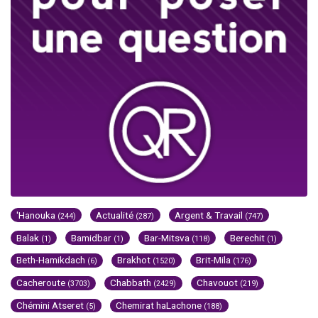
'Hanouka
Actualité
Argent & Travail
(244)
(287)
(747)
Balak
Bamidbar
Bar-Mitsva
Berechit
(1)
(1)
(118)
(1)
Beth-Hamikdach
Brakhot
Brit-Mila
(6)
(1520)
(176)
Cacheroute
Chabbath
Chavouot
(3703)
(2429)
(219)
Chémini Atseret
Chemirat haLachone
(5)
(188)