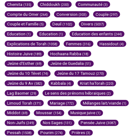
Chemita
Chiddoukh
Communauté
(135)
(200)
(3)
Compte du Omer
Conversion
Couple
(264)
(303)
(297)
Couple et Famille
Deuil
Divers
(5)
(1102)
(5037)
Education
Education
Education des enfants
(1)
(1)
(244)
Explications de Torah
Femmes
Hassidout
(1058)
(316)
(4)
Histoire Juive
Hochaana Rabba
(189)
(18)
Jeûne d'Esther
Jeûne de Guedalia
(69)
(51)
Jeûne du 10 Tévet
Jeûne du 17 Tamouz
(74)
(270)
Jeûne du 9 Av
Kabbala
Kriat haTorah
(582)
(4)
(220)
Lag Baomer
Le sens des prénoms hébraïques
(29)
(2)
Limoud Torah
Mariage
Mélanges lait/viande
(371)
(772)
(1)
Middot
Moussar
Musique juive
(69)
(154)
(1)
Non-Juifs
Nos Sages
Pensée Juive
(249)
(131)
(3087)
Pessah
Pourim
Prières
(1508)
(274)
(3)