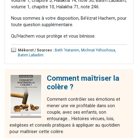
volume 1, chapitre 5, Halakha 14, note 30, Batim Labadim,
volume 1, chapitre 10, Halakha 71, note 246.
Nous sommes à votre disposition, Bé’ézrat Hachem, pour
toute question supplémentaire.
Qu’Hachem vous protège et vous bénisse.
Mékorot / Sources :
Beth 'Hatanim
,
Michnat Yéhochoua
,
Batim Labadim
.
Comment maîtriser la
colère ?
Comment contrôler ses émotions et
mener une vie profitable dans son
couple, avec ses enfants, son
entourage... Histoires vécues, lois,
exégèses et conseils pratiques à appliquer au quotidien
pour maîtriser cette colère.