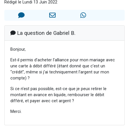
Rédigé le Lundi 13 Juin 2022
13 personnes viennent de demander une bénédiction
30 personnes viennent de faire un don pour Sauvez la jambe de Yohan
Il reste 49 places pour étudier en groupe sur Zoom
12 nouvelles musiques dans Torah-Box Music
La question de Gabriel B.
29 personnes viennent de demander une bénédiction
Bonjour,
Est-il permis d’acheter l’alliance pour mon mariage avec
une carte à débit différé (étant donné que c’est un
“crédit”, même si j’ai techniquement l’argent sur mon
compte) ?
Si ce n’est pas possible, est-ce que je peux retirer le
montant en avance en liquide, rembourser le débit
différé, et payer avec cet argent ?
Merci.