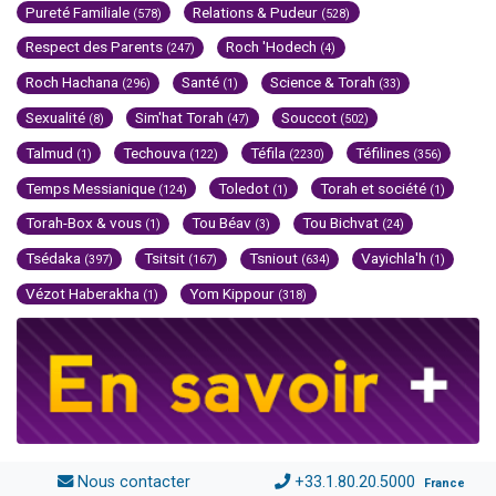
Pureté Familiale
Relations & Pudeur
(578)
(528)
Respect des Parents
Roch 'Hodech
(247)
(4)
Roch Hachana
Santé
Science & Torah
(296)
(1)
(33)
Sexualité
Sim'hat Torah
Souccot
(8)
(47)
(502)
Talmud
Techouva
Téfila
Téfilines
(1)
(122)
(2230)
(356)
Temps Messianique
Toledot
Torah et société
(124)
(1)
(1)
Torah-Box & vous
Tou Béav
Tou Bichvat
(1)
(3)
(24)
Tsédaka
Tsitsit
Tsniout
Vayichla'h
(397)
(167)
(634)
(1)
Vézot Haberakha
Yom Kippour
(1)
(318)
Nous contacter
+33.1.80.20.5000
France