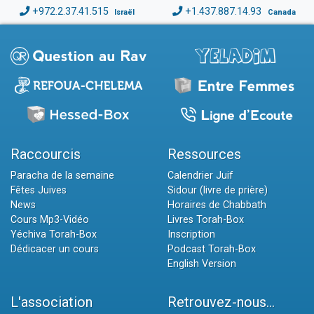
+972.2.37.41.515
+1.437.887.14.93
Israël
Canada
Raccourcis
Ressources
Paracha de la semaine
Calendrier Juif
Fêtes Juives
Sidour (livre de prière)
News
Horaires de Chabbath
Cours Mp3-Vidéo
Livres Torah-Box
Yéchiva Torah-Box
Inscription
Dédicacer un cours
Podcast Torah-Box
English Version
L'association
Retrouvez-nous...