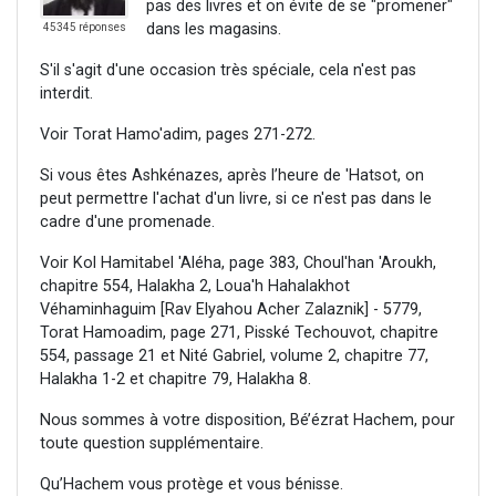
pas des livres et on évite de se "promener"
dans les magasins.
45345 réponses
S'il s'agit d'une occasion très spéciale, cela n'est pas
interdit.
Voir Torat Hamo'adim, pages 271-272.
Si vous êtes Ashkénazes, après l’heure de 'Hatsot, on
peut permettre l'achat d'un livre, si ce n'est pas dans le
cadre d'une promenade.
Voir Kol Hamitabel 'Aléha, page 383, Choul'han 'Aroukh,
chapitre 554, Halakha 2, Loua'h Hahalakhot
Véhaminhaguim [Rav Elyahou Acher Zalaznik] - 5779,
Torat Hamoadim, page 271, Pisské Techouvot, chapitre
554, passage 21 et Nité Gabriel, volume 2, chapitre 77,
Halakha 1-2 et chapitre 79, Halakha 8.
Nous sommes à votre disposition, Bé’ézrat Hachem, pour
toute question supplémentaire.
Qu’Hachem vous protège et vous bénisse.