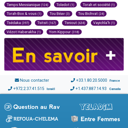
Temps Messianique
Toledot
Torah et société
(124)
(1)
(1)
Torah-Box & vous
Tou Béav
Tou Bichvat
(1)
(3)
(24)
Tsédaka
Tsitsit
Tsniout
Vayichla'h
(397)
(167)
(634)
(1)
Vézot Haberakha
Yom Kippour
(1)
(318)
Nous contacter
+33.1.80.20.5000
France
+972.2.37.41.515
+1.437.887.14.93
Israël
Canada