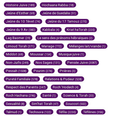
Histoire Juive
Hochaana Rabba
(189)
(18)
Jeûne d'Esther
Jeûne de Guedalia
(69)
(51)
Jeûne du 10 Tévet
Jeûne du 17 Tamouz
(74)
(270)
Jeûne du 9 Av
Kabbala
Kriat haTorah
(582)
(4)
(220)
Lag Baomer
Le sens des prénoms hébraïques
(29)
(2)
Limoud Torah
Mariage
Mélanges lait/viande
(371)
(772)
(1)
Middot
Moussar
Musique juive
(69)
(154)
(1)
Non-Juifs
Nos Sages
Pensée Juive
(249)
(131)
(3087)
Pessah
Pourim
Prières
(1508)
(274)
(3)
Pureté Familiale
Relations & Pudeur
(578)
(528)
Respect des Parents
Roch 'Hodech
(247)
(4)
Roch Hachana
Santé
Science & Torah
(296)
(1)
(33)
Sexualité
Sim'hat Torah
Souccot
(8)
(47)
(502)
Talmud
Techouva
Téfila
Téfilines
(1)
(122)
(2230)
(356)