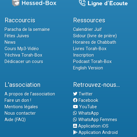
Raccourcis
Ressources
Paracha de la semaine
Calendrier Juif
Fêtes Juives
Sidour (livre de prière)
News
Horaires de Chabbath
Cours Mp3-Vidéo
Livres Torah-Box
Yéchiva Torah-Box
Inscription
Dédicacer un cours
Podcast Torah-Box
English Version
L'association
Retrouvez-nous...
A propos de l'association
Twitter
Faire un don !
Facebook
Mentions légales
YouTube
Nous contacter
WhatsApp
Aide (FAQ)
WhatsApp Femmes
Application iOS
Application Android