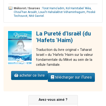
Mékorot / Sources :
Torat Hamo'adim
,
Kol Hamitabel 'Aléa
,
Choul'han Aroukh
,
Loua'h Hahalakhot Véhaminhaguim
,
Pisské
Techouvot
,
Nité Gavriel
.
La Pureté d'Israël (du
'Hafets 'Haim)
Traduction du livre original « Taharat
Israël » du 'Hafets 'Haïm sur la valeur
fondamentale du Mikvé au sein de la
cellule familiale.
acheter ce livre
télécharger sur iTunes
Avez-vous aimé ?