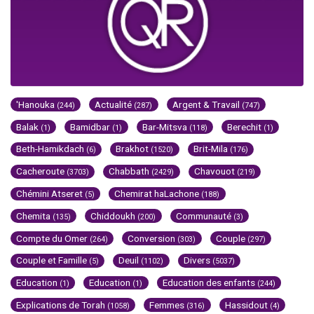
'Hanouka
Actualité
Argent & Travail
(244)
(287)
(747)
Balak
Bamidbar
Bar-Mitsva
Berechit
(1)
(1)
(118)
(1)
Beth-Hamikdach
Brakhot
Brit-Mila
(6)
(1520)
(176)
Cacheroute
Chabbath
Chavouot
(3703)
(2429)
(219)
Chémini Atseret
Chemirat haLachone
(5)
(188)
Chemita
Chiddoukh
Communauté
(135)
(200)
(3)
Compte du Omer
Conversion
Couple
(264)
(303)
(297)
Couple et Famille
Deuil
Divers
(5)
(1102)
(5037)
Education
Education
Education des enfants
(1)
(1)
(244)
Explications de Torah
Femmes
Hassidout
(1058)
(316)
(4)