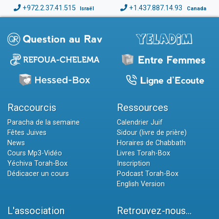
+972.2.37.41.515
+1.437.887.14.93
Israël
Canada
Raccourcis
Ressources
Paracha de la semaine
Calendrier Juif
Fêtes Juives
Sidour (livre de prière)
News
Horaires de Chabbath
Cours Mp3-Vidéo
Livres Torah-Box
Yéchiva Torah-Box
Inscription
Dédicacer un cours
Podcast Torah-Box
English Version
L'association
Retrouvez-nous...