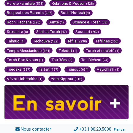
Pureté Familiale
Relations & Pudeur
(578)
(528)
Respect des Parents
Roch 'Hodech
(247)
(4)
Roch Hachana
Santé
Science & Torah
(296)
(1)
(33)
Sexualité
Sim'hat Torah
Souccot
(8)
(47)
(502)
Talmud
Techouva
Téfila
Téfilines
(1)
(122)
(2230)
(356)
Temps Messianique
Toledot
Torah et société
(124)
(1)
(1)
Torah-Box & vous
Tou Béav
Tou Bichvat
(1)
(3)
(24)
Tsédaka
Tsitsit
Tsniout
Vayichla'h
(397)
(167)
(634)
(1)
Vézot Haberakha
Yom Kippour
(1)
(318)
Nous contacter
+33.1.80.20.5000
France