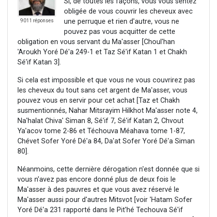
Si, de toutes les façons, vous vous sentez
obligée de vous couvrir les cheveux avec
une perruque et rien d'autre, vous ne
9011 réponses
pouvez pas vous acquitter de cette
obligation en vous servant du Ma'asser [Choul'han
'Aroukh Yoré Dé'a 249-1 et Taz Sé'if Katan 1 et Chakh
Sé'if Katan 3].
Si cela est impossible et que vous ne vous couvrirez pas
les cheveux du tout sans cet argent de Ma'asser, vous
pouvez vous en servir pour cet achat [Taz et Chakh
susmentionnés, Nahar Mitsrayim Hilkhot Ma'asser note 4,
Na'halat Chiva' Siman 8, Sé'if 7, Sé'if Katan 2, Chvout
Ya'acov tome 2-86 et Téchouva Méahava tome 1-87,
Chévet Sofer Yoré Dé'a 84, Da'at Sofer Yoré Dé'a Siman
80].
Néanmoins, cette dernière dérogation n'est donnée que si
vous n'avez pas encore donné plus de deux fois le
Ma'asser à des pauvres et que vous avez réservé le
Ma'asser aussi pour d'autres Mitsvot [voir 'Hatam Sofer
Yoré Dé'a 231 rapporté dans le Pit'hé Techouva Sé'if