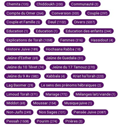
Chemita
Chiddoukh
Communauté
(135)
(200)
(3)
Compte du Omer
Conversion
Couple
(264)
(303)
(297)
Couple et Famille
Deuil
Divers
(5)
(1102)
(5037)
Education
Education
Education des enfants
(1)
(1)
(244)
Explications de Torah
Femmes
Hassidout
(1058)
(316)
(4)
Histoire Juive
Hochaana Rabba
(189)
(18)
Jeûne d'Esther
Jeûne de Guedalia
(69)
(51)
Jeûne du 10 Tévet
Jeûne du 17 Tamouz
(74)
(270)
Jeûne du 9 Av
Kabbala
Kriat haTorah
(582)
(4)
(220)
Lag Baomer
Le sens des prénoms hébraïques
(29)
(2)
Limoud Torah
Mariage
Mélanges lait/viande
(371)
(772)
(1)
Middot
Moussar
Musique juive
(69)
(154)
(1)
Non-Juifs
Nos Sages
Pensée Juive
(249)
(131)
(3087)
Pessah
Pourim
Prières
(1508)
(274)
(3)