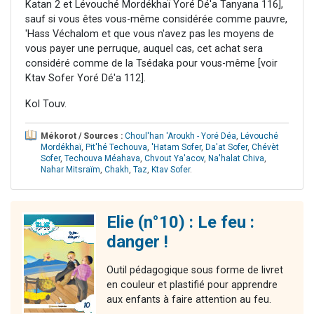
Katan 2 et Lévouché Mordékhaï Yoré Dé'a Tanyana 116],
sauf si vous êtes vous-même considérée comme pauvre,
'Hass Véchalom et que vous n'avez pas les moyens de
vous payer une perruque, auquel cas, cet achat sera
considéré comme de la Tsédaka pour vous-même [voir
Ktav Sofer Yoré Dé'a 112].
Kol Touv.
Mékorot / Sources :
Choul'han 'Aroukh - Yoré Déa
,
Lévouché
Mordékhaï
,
Pit'hé Techouva
,
'Hatam Sofer
,
Da'at Sofer
,
Chévèt
Sofer
,
Techouva Méahava
,
Chvout Ya'acov
,
Na'halat Chiva
,
Nahar Mitsraïm
,
Chakh
,
Taz
,
Ktav Sofer
.
Elie (n°10) : Le feu :
danger !
Outil pédagogique sous forme de livret
en couleur et plastifié pour apprendre
aux enfants à faire attention au feu.