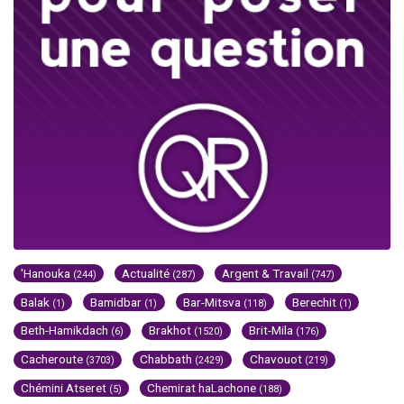
'Hanouka
Actualité
Argent & Travail
(244)
(287)
(747)
Balak
Bamidbar
Bar-Mitsva
Berechit
(1)
(1)
(118)
(1)
Beth-Hamikdach
Brakhot
Brit-Mila
(6)
(1520)
(176)
Cacheroute
Chabbath
Chavouot
(3703)
(2429)
(219)
Chémini Atseret
Chemirat haLachone
(5)
(188)