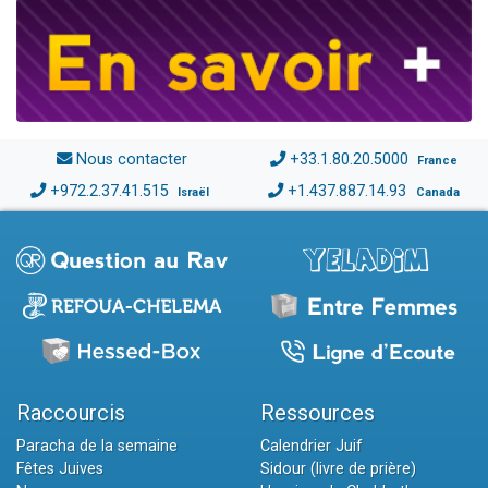
Nous contacter
+33.1.80.20.5000
France
+972.2.37.41.515
+1.437.887.14.93
Israël
Canada
Raccourcis
Ressources
Paracha de la semaine
Calendrier Juif
Fêtes Juives
Sidour (livre de prière)