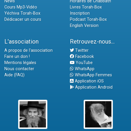
News
Horaires de Chabbath
Cours Mp3-Vidéo
Livres Torah-Box
Yéchiva Torah-Box
Inscription
Dédicacer un cours
Podcast Torah-Box
English Version
L'association
Retrouvez-nous...
A propos de l'association
Twitter
Faire un don !
Facebook
Mentions légales
YouTube
Nous contacter
WhatsApp
Aide (FAQ)
WhatsApp Femmes
Application iOS
Application Android