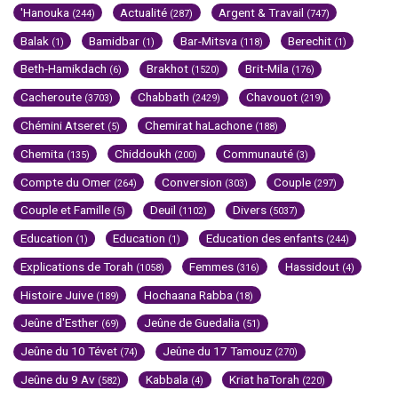
'Hanouka
Actualité
Argent & Travail
(244)
(287)
(747)
Balak
Bamidbar
Bar-Mitsva
Berechit
(1)
(1)
(118)
(1)
Beth-Hamikdach
Brakhot
Brit-Mila
(6)
(1520)
(176)
Cacheroute
Chabbath
Chavouot
(3703)
(2429)
(219)
Chémini Atseret
Chemirat haLachone
(5)
(188)
Chemita
Chiddoukh
Communauté
(135)
(200)
(3)
Compte du Omer
Conversion
Couple
(264)
(303)
(297)
Couple et Famille
Deuil
Divers
(5)
(1102)
(5037)
Education
Education
Education des enfants
(1)
(1)
(244)
Explications de Torah
Femmes
Hassidout
(1058)
(316)
(4)
Histoire Juive
Hochaana Rabba
(189)
(18)
Jeûne d'Esther
Jeûne de Guedalia
(69)
(51)
Jeûne du 10 Tévet
Jeûne du 17 Tamouz
(74)
(270)
Jeûne du 9 Av
Kabbala
Kriat haTorah
(582)
(4)
(220)