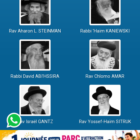
Rav Aharon L. STEINMAN
Rabbi 'Haïm KANIEWSKI
Rabbi David ABI'HSSIRA
Rav Chlomo AMAR
Rav Israël GANTZ
Rav Yossef-Haïm SITRUK