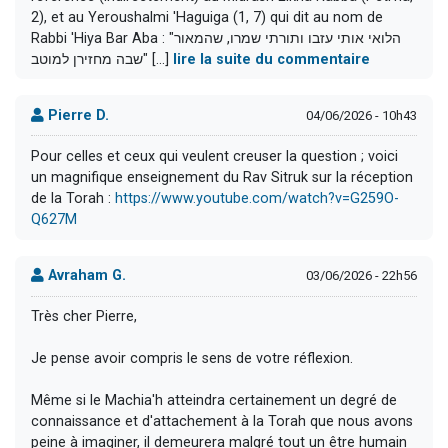
2), et au Yeroushalmi 'Haguiga (1, 7) qui dit au nom de
Rabbi 'Hiya Bar Aba : "הלואי אותי עזבו ותורתי שמרו, שהמאור
שבה מחזירן למוטב" [...]
lire la suite du commentaire
Pierre D.
04/06/2026 - 10h43
Pour celles et ceux qui veulent creuser la question ; voici
un magnifique enseignement du Rav Sitruk sur la réception
de la Torah :
https://www.youtube.com/watch?v=G259O-
Q627M
Avraham G.
03/06/2026 - 22h56
Très cher Pierre,
Je pense avoir compris le sens de votre réflexion.
Même si le Machia'h atteindra certainement un degré de
connaissance et d'attachement à la Torah que nous avons
peine à imaginer, il demeurera malgré tout un être humain