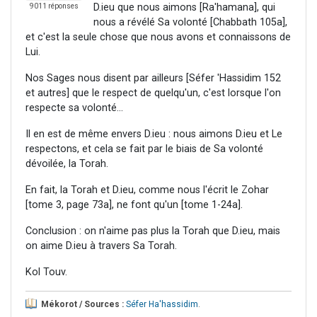
D.ieu que nous aimons [Ra'hamana], qui
9011 réponses
nous a révélé Sa volonté [Chabbath 105a],
et c'est la seule chose que nous avons et connaissons de
Lui.
Nos Sages nous disent par ailleurs [Séfer 'Hassidim 152
et autres] que le respect de quelqu'un, c'est lorsque l'on
respecte sa volonté...
Il en est de même envers D.ieu : nous aimons D.ieu et Le
respectons, et cela se fait par le biais de Sa volonté
dévoilée, la Torah.
En fait, la Torah et D.ieu, comme nous l'écrit le Zohar
[tome 3, page 73a], ne font qu'un [tome 1-24a].
Conclusion : on n'aime pas plus la Torah que D.ieu, mais
on aime D.ieu à travers Sa Torah.
Kol Touv.
Mékorot / Sources :
Séfer Ha'hassidim
.