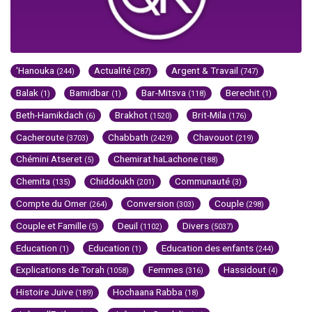
'Hanouka
Actualité
Argent & Travail
(244)
(287)
(747)
Balak
Bamidbar
Bar-Mitsva
Berechit
(1)
(1)
(118)
(1)
Beth-Hamikdach
Brakhot
Brit-Mila
(6)
(1520)
(176)
Cacheroute
Chabbath
Chavouot
(3703)
(2429)
(219)
Chémini Atseret
Chemirat haLachone
(5)
(188)
Chemita
Chiddoukh
Communauté
(135)
(201)
(3)
Compte du Omer
Conversion
Couple
(264)
(303)
(298)
Couple et Famille
Deuil
Divers
(5)
(1102)
(5037)
Education
Education
Education des enfants
(1)
(1)
(244)
Explications de Torah
Femmes
Hassidout
(1058)
(316)
(4)
Histoire Juive
Hochaana Rabba
(189)
(18)