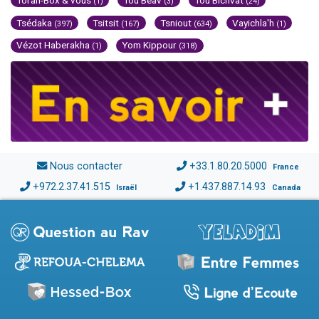
(1)
(3)
(24)
Tsédaka
Tsitsit
Tsniout
Vayichla'h
(397)
(167)
(634)
(1)
Vézot Haberakha
Yom Kippour
(1)
(318)
Nous contacter
+33.1.80.20.5000
France
+972.2.37.41.515
+1.437.887.14.93
Israël
Canada