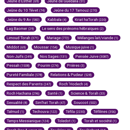
Jeûne d'Esther
Jeûne de Guedalia
(69)
(51)
Jeûne du 10 Tévet
Jeûne du 17 Tamouz
(74)
(270)
Jeûne du 9 Av
Kabbala
Kriat haTorah
(582)
(4)
(220)
Lag Baomer
Le sens des prénoms hébraïques
(29)
(2)
Limoud Torah
Mariage
Mélanges lait/viande
(371)
(772)
(1)
Middot
Moussar
Musique juive
(69)
(154)
(1)
Non-Juifs
Nos Sages
Pensée Juive
(249)
(131)
(3087)
Pessah
Pourim
Prières
(1508)
(274)
(3)
Pureté Familiale
Relations & Pudeur
(578)
(528)
Respect des Parents
Roch 'Hodech
(247)
(4)
Roch Hachana
Santé
Science & Torah
(296)
(1)
(33)
Sexualité
Sim'hat Torah
Souccot
(8)
(47)
(502)
Talmud
Techouva
Téfila
Téfilines
(1)
(122)
(2230)
(356)
Temps Messianique
Toledot
Torah et société
(124)
(1)
(1)
Torah-Box & vous
Tou Béav
Tou Bichvat