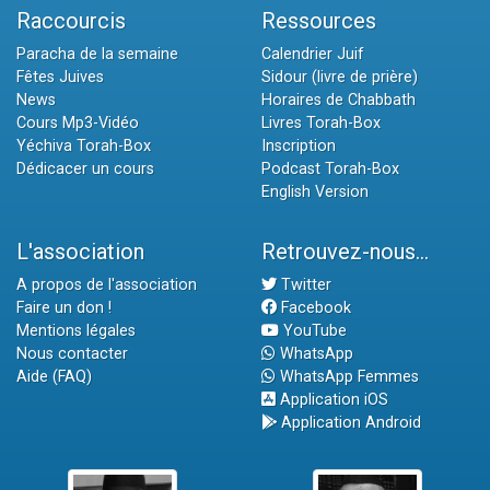
Raccourcis
Ressources
Paracha de la semaine
Calendrier Juif
Fêtes Juives
Sidour (livre de prière)
News
Horaires de Chabbath
Cours Mp3-Vidéo
Livres Torah-Box
Yéchiva Torah-Box
Inscription
Dédicacer un cours
Podcast Torah-Box
English Version
L'association
Retrouvez-nous...
A propos de l'association
Twitter
Faire un don !
Facebook
Mentions légales
YouTube
Nous contacter
WhatsApp
Aide (FAQ)
WhatsApp Femmes
Application iOS
Application Android