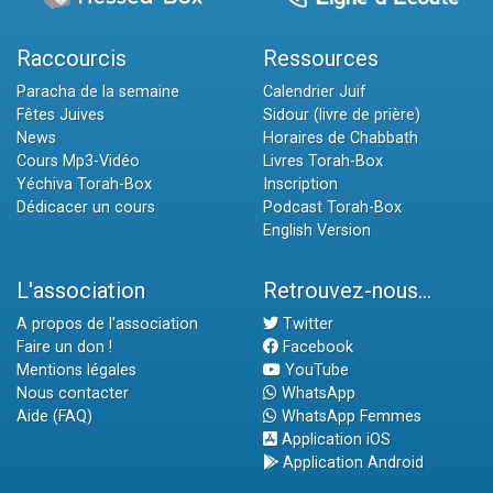
Raccourcis
Ressources
Paracha de la semaine
Calendrier Juif
Fêtes Juives
Sidour (livre de prière)
News
Horaires de Chabbath
Cours Mp3-Vidéo
Livres Torah-Box
Yéchiva Torah-Box
Inscription
Dédicacer un cours
Podcast Torah-Box
English Version
L'association
Retrouvez-nous...
A propos de l'association
Twitter
Faire un don !
Facebook
Mentions légales
YouTube
Nous contacter
WhatsApp
Aide (FAQ)
WhatsApp Femmes
Application iOS
Application Android