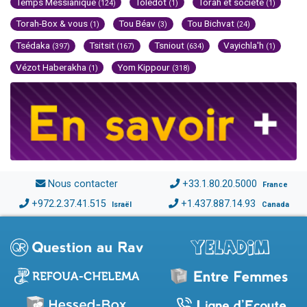
Temps Messianique
Toledot
Torah et société
(124)
(1)
(1)
Torah-Box & vous
Tou Béav
Tou Bichvat
(1)
(3)
(24)
Tsédaka
Tsitsit
Tsniout
Vayichla'h
(397)
(167)
(634)
(1)
Vézot Haberakha
Yom Kippour
(1)
(318)
Nous contacter
+33.1.80.20.5000
France
+972.2.37.41.515
+1.437.887.14.93
Israël
Canada