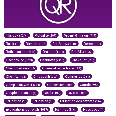
'Hanouka
Actualité
Argent & Travail
(244)
(287)
(747)
Balak
Bamidbar
Bar-Mitsva
Berechit
(1)
(1)
(118)
(1)
Beth-Hamikdach
Brakhot
Brit-Mila
(6)
(1518)
(176)
Cacheroute
Chabbath
Chavouot
(3703)
(2426)
(219)
Chémini Atseret
Chemirat haLachone
(5)
(188)
Chemita
Chiddoukh
Communauté
(135)
(200)
(3)
Compte du Omer
Conversion
Couple
(264)
(303)
(297)
Couple et Famille
Deuil
Divers
(5)
(1102)
(5037)
Education
Education
Education des enfants
(1)
(1)
(244)
Explications de Torah
Femmes
Hassidout
(1057)
(316)
(4)