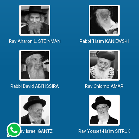
Rav Aharon L. STEINMAN
Rabbi 'Haïm KANIEWSKI
Rabbi David ABI'HSSIRA
Rav Chlomo AMAR
Rav Israël GANTZ
Rav Yossef-Haïm SITRUK