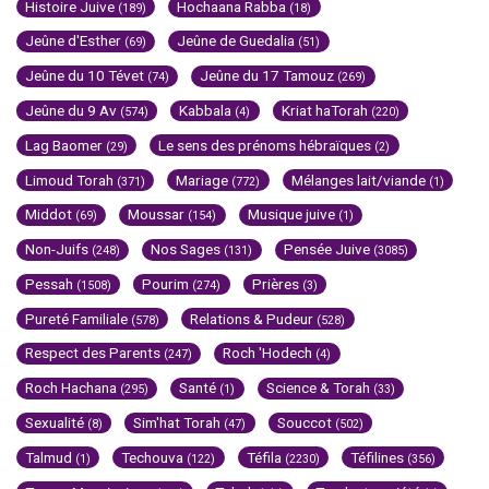
Histoire Juive
Hochaana Rabba
(189)
(18)
Jeûne d'Esther
Jeûne de Guedalia
(69)
(51)
Jeûne du 10 Tévet
Jeûne du 17 Tamouz
(74)
(269)
Jeûne du 9 Av
Kabbala
Kriat haTorah
(574)
(4)
(220)
Lag Baomer
Le sens des prénoms hébraïques
(29)
(2)
Limoud Torah
Mariage
Mélanges lait/viande
(371)
(772)
(1)
Middot
Moussar
Musique juive
(69)
(154)
(1)
Non-Juifs
Nos Sages
Pensée Juive
(248)
(131)
(3085)
Pessah
Pourim
Prières
(1508)
(274)
(3)
Pureté Familiale
Relations & Pudeur
(578)
(528)
Respect des Parents
Roch 'Hodech
(247)
(4)
Roch Hachana
Santé
Science & Torah
(295)
(1)
(33)
Sexualité
Sim'hat Torah
Souccot
(8)
(47)
(502)
Talmud
Techouva
Téfila
Téfilines
(1)
(122)
(2230)
(356)