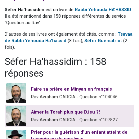
61 personnes viennent de demander une bénédiction
Séfer Ha'hassidim
est un livre de
Rabbi Yéhouda HA’HASSID
.
Il reste 49 places pour étudier en groupe sur Zoom
Il a été mentionné dans 158 réponses différentes du service
"Question au Rav".
Ariel vient de donner son Maasser
Nathaniel vient de donner son Maasser
D'autres de ses livres ont également été cités, comme :
Tsavaa
de Rabbi Yéhouda Ha'hassid
(8 fois),
Séfer Guématriot
(2
4 personnes viennent de nous rejoindre sur WhatsApp
fois).
Séfer Ha'hassidim : 158
réponses
Faire sa prière en Minyan en français
Rav Avraham GARCIA - Question n°104046
Aimer la Torah plus que D.ieu ?!
Rav Avraham GARCIA - Question n°107827
Prier pour la guérison d’un enfant atteint de
trisomie ou de paralysie