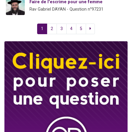
Faire de l'escrime pour une femme
Rav Gabriel DAYAN - Question n°97231
1
2
3
4
5