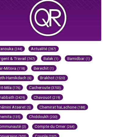
Hanouka
Actualité
(244)
(287)
rgent & Travail
Balak
Bamidbar
(747)
(1)
(1)
ar-Mitsva
Berechit
(118)
(1)
eth-Hamikdach
Brakhot
(6)
(1520)
rit-Mila
Cacheroute
(176)
(3703)
habbath
Chavouot
(2429)
(219)
hémini Atseret
Chemirat haLachone
(5)
(188)
hemita
Chiddoukh
(135)
(200)
ommunauté
Compte du Omer
(3)
(264)
onversion
Couple
(303)
(297)