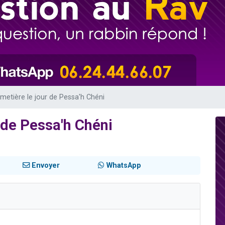
sion radio : Visions de grandeur n°104 : Le Chabbath et le Birkat Hamazone à 
 viennent de demander une bénédiction
de donner son Maasser
49 places pour étudier en groupe sur Zoom
 donner son Maasser
imetière le jour de Pessa'h Chéni
r de Pessa'h Chéni
Envoyer
WhatsApp