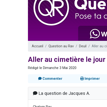
Nouvelle émis
61 personnes
Ariel vient 
Il reste 
Eva vient de
Accueil
Question au Rav
Deuil
Aller au c
Aller au cimetière le jou
Rédigé le Dimanche 3 Mai 2020
Commenter
Imprimer
La question de Jacques A.
Chalom Rav,