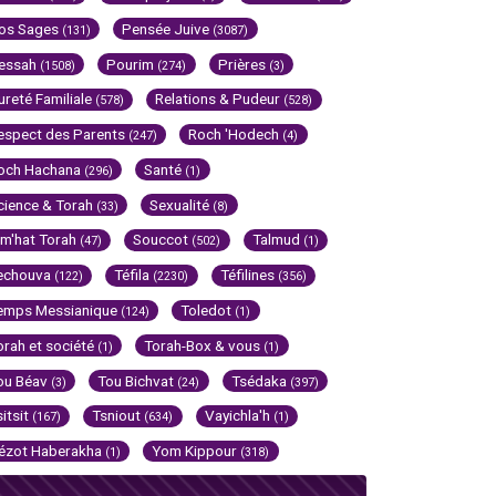
os Sages
Pensée Juive
(131)
(3087)
essah
Pourim
Prières
(1508)
(274)
(3)
ureté Familiale
Relations & Pudeur
(578)
(528)
espect des Parents
Roch 'Hodech
(247)
(4)
och Hachana
Santé
(296)
(1)
cience & Torah
Sexualité
(33)
(8)
im'hat Torah
Souccot
Talmud
(47)
(502)
(1)
echouva
Téfila
Téfilines
(122)
(2230)
(356)
emps Messianique
Toledot
(124)
(1)
orah et société
Torah-Box & vous
(1)
(1)
ou Béav
Tou Bichvat
Tsédaka
(3)
(24)
(397)
sitsit
Tsniout
Vayichla'h
(167)
(634)
(1)
ézot Haberakha
Yom Kippour
(1)
(318)