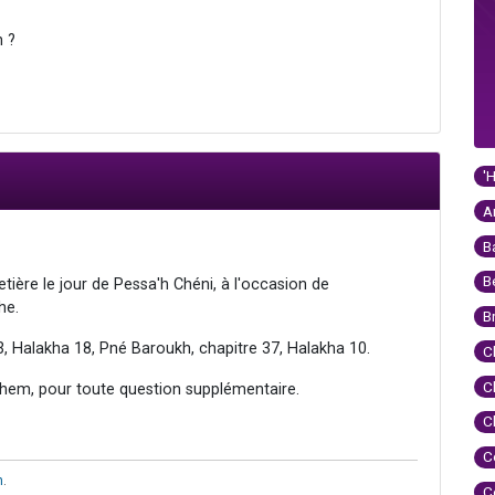
n ?
'
A
B
B
etière le jour de Pessa'h Chéni, à l'occasion de
he.
B
3, Halakha 18, Pné Baroukh, chapitre 37, Halakha 10.
C
C
hem, pour toute question supplémentaire.
C
C
h
.
C