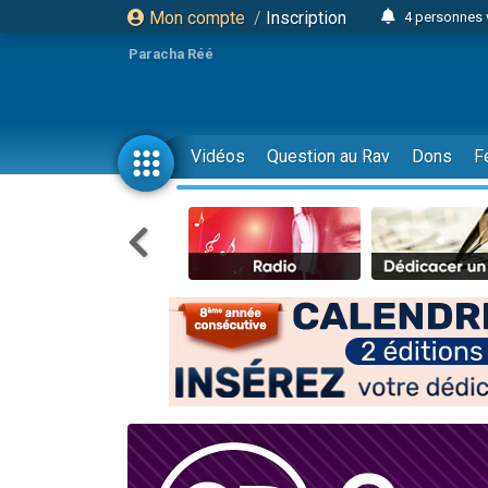
Mon compte
/
Inscription
4 personnes 
3 personnes 
Paracha Réé
Odaya vient 
3 personn
3 personn
Vidéos
Question au Rav
Dons
F
13 personnes
2 personnes 
30 perso
Il reste 
12 nouve
3 personnes 
2 personnes 
3 personnes 
2 nouvel
8 personn