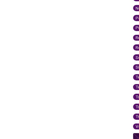
N
P
P
R
R
S
S
T
T
T
T
T
V