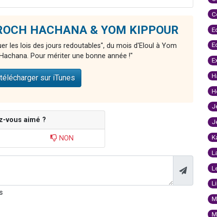
C
de ROCH HACHANA & YOM KIPPOUR
E
E
er les lois des jours redoutables", du mois d'Eloul à Yom
Hachana. Pour mériter une bonne année !"
E
H
télécharger sur iTunes
H
J
z-vous aimé ?
J
K
NON
L
L
L
s
M
M