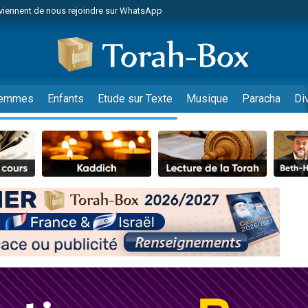
viennent de nous rejoindre sur WhatsApp
viennent de nous rejoindre sur WhatsApp
de donner son Maasser
es viennent de faire un don pour 5 jours de vacances aux Orphelins
es viennent de faire un don pour Diane, 80 ans, dans un appartement insalub
emmes
Enfants
Etude sur Texte
Musique
Paracha
Di
 viennent de demander une bénédiction
viennent de nous rejoindre sur WhatsApp
nnes viennent de faire un don pour Sauvez la jambe de Yohan
49 places pour étudier en groupe sur Zoom
lles musiques dans Torah-Box Music
viennent de nous rejoindre sur WhatsApp
viennent de nous rejoindre sur WhatsApp
viennent de nous rejoindre sur WhatsApp
les musiques dans Torah-Box Music
es viennent de faire un don pour Tsédaka : pauvres d'Israel