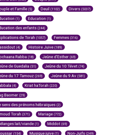
ouple et Famille
Deuil
Divers
(5)
(1102)
(5037)
ducation
Education
(1)
(1)
ducation des enfants
(244)
xplications de Torah
Femmes
(1057)
(316)
assidout
Histoire Juive
(4)
(189)
ochaana Rabba
Jeûne d'Esther
(18)
(69)
eûne de Guedalia
Jeûne du 10 Tévet
(51)
(74)
eûne du 17 Tamouz
Jeûne du 9 Av
(269)
(581)
abbala
Kriat haTorah
(4)
(220)
ag Baomer
(29)
e sens des prénoms hébraïques
(2)
imoud Torah
Mariage
(371)
(772)
élanges lait/viande
Middot
(1)
(69)
oussar
Musique juive
Non-Juifs
(154)
(1)
(249)