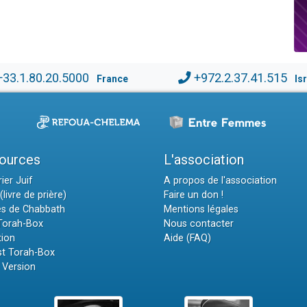
+33.1.80.20.5000
+972.2.37.41.515
France
Is
ources
L'association
ier Juif
A propos de l'association
(livre de prière)
Faire un don !
es de Chabbath
Mentions légales
 Torah-Box
Nous contacter
tion
Aide (FAQ)
t Torah-Box
 Version