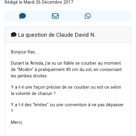
Rédigé le Mardi 26 Décembre 2017
Nouvelle émission radio : Visions de grandeur n°104 : Le Chabbath et le Birkat Hamazone à travers le temps
61 personnes viennent de demander une bénédiction
Ariel vient de donner son Maasser
Il reste 49 places pour étudier en groupe sur Zoom
La question de Claude David N.
Eva vient de donner son Maasser
Bonjour Rav,
Durant la 'Amida, j'ai vu un fidèle se courber au moment
de "Modim" à pratiquement 40 cm du sol, en conservant
les jambes droites.
Y a-t-il une façon précise de se courber ou est-ce selon
la volonté de chacun ?
Y a t-il des "limites" ou une convention à ne pas dépasser
?
Merci.