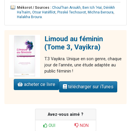
Mékorot / Sources :
Choul'han Aroukh
,
Ben Ich 'Haï
,
Dérèkh
Ha'haïm
,
Otsar Hatéfilot
,
Pisské Techouvot
,
Michna Beroura
,
Halakha Broura
.
Limoud au féminin
(Tome 3, Vayikra)
T.3 Vayikra. Unique en son genre, chaque
jour de l'année, une étude adaptée au
public féminin !
acheter ce livre
télécharger sur iTunes
Avez-vous aimé ?
OUI
NON