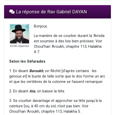
La réponse de Rav Gabriel DAYAN
Bonjour,
La manière de se courber durant la 'Amida
est soumise à des lois bien précises. Voir
Choul'han 'Aroukh, chapitre 113, Halakha
45345 réponses
4-7.
Selon les Séfarades
1. En disant
Baroukh
, on fléchit [d’après certains : les
genoux et] le buste de telle sorte que le dos forme un arc
et que les vertèbres de la colonne se fassent remarquer.
2. En disant
Ata
, on baisse la tête.
3. Se courber davantage et approcher sa tête jusqu'à la
ceinture [ou, à 40 cm du sol, n'est pas bien. Voir
Choul'han 'Aroukh, chapitre 113, Halakha 5.