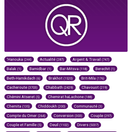
'Hanouka
Actualité
Argent & Travail
(244)
(287)
(747)
Balak
Bamidbar
Bar-Mitsva
Berechit
(1)
(1)
(118)
(1)
Beth-Hamikdach
Brakhot
Brit-Mila
(6)
(1520)
(176)
Cacheroute
Chabbath
Chavouot
(3703)
(2429)
(219)
Chémini Atseret
Chemirat haLachone
(5)
(188)
Chemita
Chiddoukh
Communauté
(135)
(200)
(3)
Compte du Omer
Conversion
Couple
(264)
(303)
(297)
Couple et Famille
Deuil
Divers
(5)
(1102)
(5037)