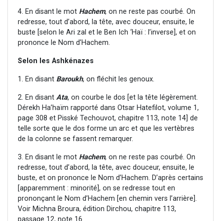
4. En disant le mot
Hachem
, on ne reste pas courbé. On
redresse, tout d’abord, la tête, avec douceur, ensuite, le
buste [selon le Ari zal et le Ben Ich ‘Haï : l’inverse], et on
prononce le Nom d’Hachem.
Selon les Ashkénazes
1. En disant
Baroukh
, on fléchit les genoux.
2. En disant
Ata
, on courbe le dos [et la tête légèrement.
Dérekh Ha’haïm rapporté dans Otsar Hatefilot, volume 1,
page 308 et Pisské Techouvot, chapitre 113, note 14] de
telle sorte que le dos forme un arc et que les vertèbres
de la colonne se fassent remarquer.
3. En disant le mot
Hachem
, on ne reste pas courbé. On
redresse, tout d’abord, la tête, avec douceur, ensuite, le
buste, et on prononce le Nom d’Hachem. D’après certains
[apparemment : minorité], on se redresse tout en
prononçant le Nom d’Hachem [en chemin vers l’arrière].
Voir Michna Broura, édition Dirchou, chapitre 113,
passage 12, note 16.