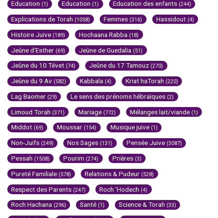
Education
Education
Education des enfants
(1)
(1)
(244)
Explications de Torah
Femmes
Hassidout
(1058)
(316)
(4)
Histoire Juive
Hochaana Rabba
(189)
(18)
Jeûne d'Esther
Jeûne de Guedalia
(69)
(51)
Jeûne du 10 Tévet
Jeûne du 17 Tamouz
(74)
(270)
Jeûne du 9 Av
Kabbala
Kriat haTorah
(582)
(4)
(220)
Lag Baomer
Le sens des prénoms hébraïques
(29)
(2)
Limoud Torah
Mariage
Mélanges lait/viande
(371)
(772)
(1)
Middot
Moussar
Musique juive
(69)
(154)
(1)
Non-Juifs
Nos Sages
Pensée Juive
(249)
(131)
(3087)
Pessah
Pourim
Prières
(1508)
(274)
(3)
Pureté Familiale
Relations & Pudeur
(578)
(528)
Respect des Parents
Roch 'Hodech
(247)
(4)
Roch Hachana
Santé
Science & Torah
(296)
(1)
(33)