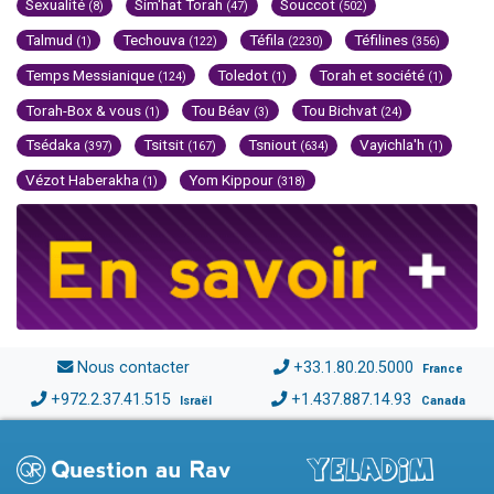
Sexualité
Sim'hat Torah
Souccot
(8)
(47)
(502)
Talmud
Techouva
Téfila
Téfilines
(1)
(122)
(2230)
(356)
Temps Messianique
Toledot
Torah et société
(124)
(1)
(1)
Torah-Box & vous
Tou Béav
Tou Bichvat
(1)
(3)
(24)
Tsédaka
Tsitsit
Tsniout
Vayichla'h
(397)
(167)
(634)
(1)
Vézot Haberakha
Yom Kippour
(1)
(318)
Nous contacter
+33.1.80.20.5000
France
+972.2.37.41.515
+1.437.887.14.93
Israël
Canada