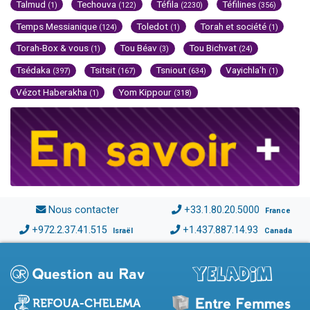
Talmud
Techouva
Téfila
Téfilines
(1)
(122)
(2230)
(356)
Temps Messianique
Toledot
Torah et société
(124)
(1)
(1)
Torah-Box & vous
Tou Béav
Tou Bichvat
(1)
(3)
(24)
Tsédaka
Tsitsit
Tsniout
Vayichla'h
(397)
(167)
(634)
(1)
Vézot Haberakha
Yom Kippour
(1)
(318)
Nous contacter
+33.1.80.20.5000
France
+972.2.37.41.515
+1.437.887.14.93
Israël
Canada