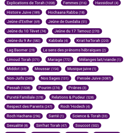
Explications de Torah
Femmes
Hassidout
(1058)
(316)
(4)
Histoire Juive
Hochaana Rabba
(189)
(18)
Jeûne d'Esther
Jeûne de Guedalia
(69)
(51)
Jeûne du 10 Tévet
Jeûne du 17 Tamouz
(74)
(270)
Jeûne du 9 Av
Kabbala
Kriat haTorah
(582)
(4)
(220)
Lag Baomer
Le sens des prénoms hébraïques
(29)
(2)
Limoud Torah
Mariage
Mélanges lait/viande
(371)
(772)
(1)
Middot
Moussar
Musique juive
(69)
(154)
(1)
Non-Juifs
Nos Sages
Pensée Juive
(249)
(131)
(3087)
Pessah
Pourim
Prières
(1508)
(274)
(3)
Pureté Familiale
Relations & Pudeur
(578)
(528)
Respect des Parents
Roch 'Hodech
(247)
(4)
Roch Hachana
Santé
Science & Torah
(296)
(1)
(33)
Sexualité
Sim'hat Torah
Souccot
(8)
(47)
(502)