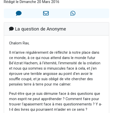
Rédigé le Dimanche 20 Mars 2016
13 personnes viennent de demander une bénédiction
30 personnes viennent de faire un don pour Sauvez la jambe de Yohan
Il reste 49 places pour étudier en groupe sur Zoom
12 nouvelles musiques dans Torah-Box Music
La question de Anonyme
29 personnes viennent de demander une bénédiction
Chalom Rav,
Il m'arrive régulièrement de réfléchir à notre place dans
ce monde, à ce qui nous attend dans le monde futur
Bé'ézrat Hachem, à l'éternité, l'immensité de la création
et nous qui sommes si minuscules face à cela, et j'en
éprouve une terrible angoisse au point d'en avoir le
souffle coupé, et je suis obligé de vite chercher des
pensées terre à terre pour me calmer.
Peut-être que je suis démunie face à des questions que
mon esprit ne peut appréhender ? Comment faire pour
trouver l'apaisement face à mes questionnements ? Y a-
t-il des livres qui pourraient m'aider en ce sens ?