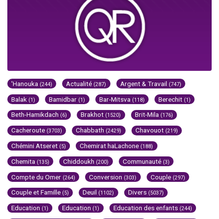
'Hanouka
Actualité
Argent & Travail
(244)
(287)
(747)
Balak
Bamidbar
Bar-Mitsva
Berechit
(1)
(1)
(118)
(1)
Beth-Hamikdach
Brakhot
Brit-Mila
(6)
(1520)
(176)
Cacheroute
Chabbath
Chavouot
(3703)
(2429)
(219)
Chémini Atseret
Chemirat haLachone
(5)
(188)
Chemita
Chiddoukh
Communauté
(135)
(200)
(3)
Compte du Omer
Conversion
Couple
(264)
(303)
(297)
Couple et Famille
Deuil
Divers
(5)
(1102)
(5037)
Education
Education
Education des enfants
(1)
(1)
(244)