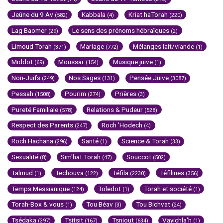
Jeûne du 9 Av
Kabbala
Kriat haTorah
(582)
(4)
(220)
Lag Baomer
Le sens des prénoms hébraïques
(29)
(2)
Limoud Torah
Mariage
Mélanges lait/viande
(371)
(772)
(1)
Middot
Moussar
Musique juive
(69)
(154)
(1)
Non-Juifs
Nos Sages
Pensée Juive
(249)
(131)
(3087)
Pessah
Pourim
Prières
(1508)
(274)
(3)
Pureté Familiale
Relations & Pudeur
(578)
(528)
Respect des Parents
Roch 'Hodech
(247)
(4)
Roch Hachana
Santé
Science & Torah
(296)
(1)
(33)
Sexualité
Sim'hat Torah
Souccot
(8)
(47)
(502)
Talmud
Techouva
Téfila
Téfilines
(1)
(122)
(2230)
(356)
Temps Messianique
Toledot
Torah et société
(124)
(1)
(1)
Torah-Box & vous
Tou Béav
Tou Bichvat
(1)
(3)
(24)
Tsédaka
Tsitsit
Tsniout
Vayichla'h
(397)
(167)
(634)
(1)