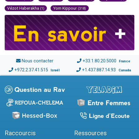
Vézot Haberakha
Yom Kippour
(1)
(318)
Nous contacter
+33.1.80.20.5000
France
+972.2.37.41.515
+1.437.887.14.93
Israël
Canada
Raccourcis
Ressources