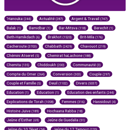
'Hanouka
Actualité
Argent & Travail
(244)
(287)
(747)
Balak
Bamidbar
Bar-Mitsva
Berechit
(1)
(1)
(118)
(1)
Beth-Hamikdach
Brakhot
Brit-Mila
(6)
(1520)
(176)
Cacheroute
Chabbath
Chavouot
(3703)
(2429)
(219)
Chémini Atseret
Chemirat haLachone
(5)
(188)
Chemita
Chiddoukh
Communauté
(135)
(200)
(3)
Compte du Omer
Conversion
Couple
(264)
(303)
(297)
Couple et Famille
Deuil
Divers
(5)
(1102)
(5037)
Education
Education
Education des enfants
(1)
(1)
(244)
Explications de Torah
Femmes
Hassidout
(1058)
(316)
(4)
Histoire Juive
Hochaana Rabba
(189)
(18)
Jeûne d'Esther
Jeûne de Guedalia
(69)
(51)
Jeûne du 10 Tévet
Jeûne du 17 Tamouz
(74)
(270)