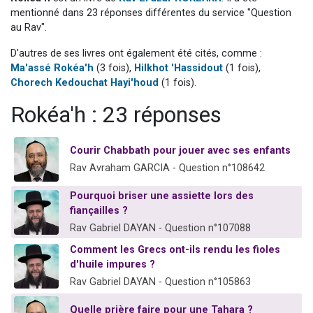
17 personnes viennent de demander une bénédiction
mentionné dans 23 réponses différentes du service "Question
au Rav".
4 personnes viennent de nous rejoindre sur WhatsApp
D'autres de ses livres ont également été cités, comme :
Il reste 49 places pour étudier en groupe sur Zoom
Ma'assé Rokéa'h
(3 fois),
Hilkhot 'Hassidout
(1 fois),
Eva vient de donner son Maasser
Chorech Kedouchat Hayi'houd
(1 fois).
Eli vient de donner son Maasser
Rokéa'h : 23 réponses
Courir Chabbath pour jouer avec ses enfants
Rav Avraham GARCIA - Question n°108642
Pourquoi briser une assiette lors des
fiançailles ?
Rav Gabriel DAYAN - Question n°107088
Comment les Grecs ont-ils rendu les fioles
d'huile impures ?
Rav Gabriel DAYAN - Question n°105863
Quelle prière faire pour une Tahara ?