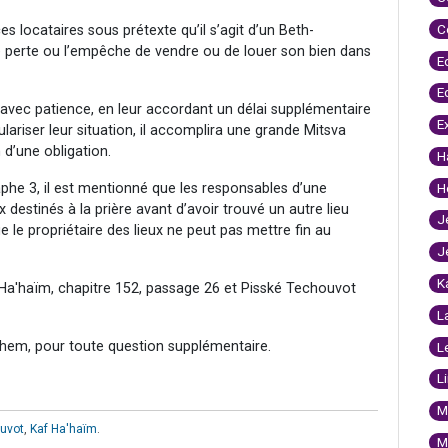
C
 locataires sous prétexte qu’il s’agit d’un Beth-
e perte ou l’empêche de vendre ou de louer son bien dans
E
E
r avec patience, en leur accordant un délai supplémentaire
E
ulariser leur situation, il accomplira une grande Mitsva
 d’une obligation.
H
phe 3, il est mentionné que les responsables d’une
H
destinés à la prière avant d’avoir trouvé un autre lieu
J
ue le propriétaire des lieux ne peut pas mettre fin au
J
K
Ha'haïm, chapitre 152, passage 26 et Pisské Techouvot
L
hem, pour toute question supplémentaire.
L
L
M
uvot
,
Kaf Ha'haïm
.
M