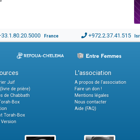
s
+33.1.80.20.5000
+972.2.37.41.515
France
Is
ources
L'association
ier Juif
A propos de l'association
(livre de prière)
Faire un don !
es de Chabbath
Mentions légales
 Torah-Box
Nous contacter
tion
Aide (FAQ)
t Torah-Box
 Version