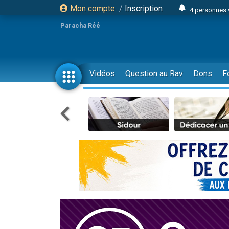
Mon compte
/
Inscription
4 personnes 
3 personnes 
Paracha Réé
Odaya vient 
3 personn
3 personn
Vidéos
Question au Rav
Dons
F
13 personnes
2 personnes 
30 perso
Il reste 
12 nouve
3 personnes 
2 personnes 
3 personnes 
2 nouvel
8 personn