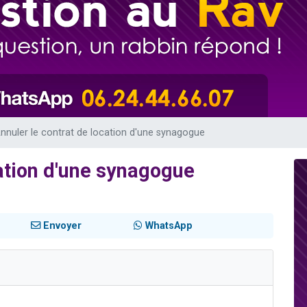
sion radio : Visions de grandeur n°104 : Le Chabbath et le Birkat Hamazone à 
 viennent de demander une bénédiction
de donner son Maasser
49 places pour étudier en groupe sur Zoom
 donner son Maasser
nnuler le contrat de location d'une synagogue
cation d'une synagogue
Envoyer
WhatsApp