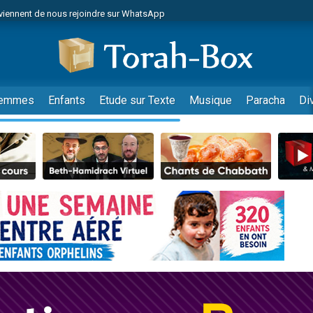
viennent de nous rejoindre sur WhatsApp
viennent de nous rejoindre sur WhatsApp
de donner son Maasser
es viennent de faire un don pour 5 jours de vacances aux Orphelins
es viennent de faire un don pour Diane, 80 ans, dans un appartement insalub
emmes
Enfants
Etude sur Texte
Musique
Paracha
Di
 viennent de demander une bénédiction
viennent de nous rejoindre sur WhatsApp
nnes viennent de faire un don pour Sauvez la jambe de Yohan
49 places pour étudier en groupe sur Zoom
lles musiques dans Torah-Box Music
viennent de nous rejoindre sur WhatsApp
viennent de nous rejoindre sur WhatsApp
viennent de nous rejoindre sur WhatsApp
les musiques dans Torah-Box Music
es viennent de faire un don pour Tsédaka : pauvres d'Israel