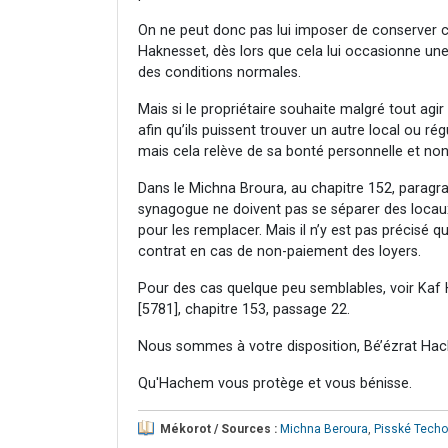
On ne peut donc pas lui imposer de conserver ces
Haknesset, dès lors que cela lui occasionne un
des conditions normales.
Mais si le propriétaire souhaite malgré tout agi
afin qu’ils puissent trouver un autre local ou rég
mais cela relève de sa bonté personnelle et non
Dans le Michna Broura, au chapitre 152, paragra
synagogue ne doivent pas se séparer des locaux 
pour les remplacer. Mais il n’y est pas précisé q
contrat en cas de non-paiement des loyers.
Pour des cas quelque peu semblables, voir Kaf 
[5781], chapitre 153, passage 22.
Nous sommes à votre disposition, Bé’ézrat Hac
Qu'Hachem vous protège et vous bénisse.
Mékorot / Sources :
Michna Beroura
,
Pisské Techo