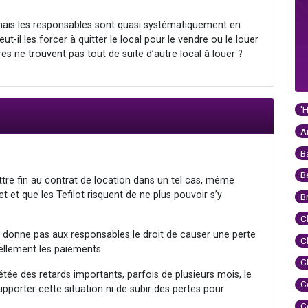
mais les responsables sont quasi systématiquement en
t-il les forcer à quitter le local pour le vendre ou le louer
res ne trouvent pas tout de suite d’autre local à louer ?
'
A
B
B
ttre fin au contrat de location dans un tel cas, même
et et que les Tefilot risquent de ne plus pouvoir s’y
B
C
 ne donne pas aux responsables le droit de causer une perte
C
uellement les paiements.
C
ée des retards importants, parfois de plusieurs mois, le
C
supporter cette situation ni de subir des pertes pour
C