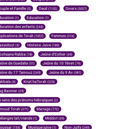
ouple et Famille
Deuil
Divers
(5)
(1102)
(5037)
ducation
Education
(1)
(1)
ducation des enfants
(244)
xplications de Torah
Femmes
(1057)
(316)
assidout
Histoire Juive
(4)
(189)
ochaana Rabba
Jeûne d'Esther
(18)
(69)
eûne de Guedalia
Jeûne du 10 Tévet
(51)
(74)
eûne du 17 Tamouz
Jeûne du 9 Av
(269)
(581)
abbala
Kriat haTorah
(4)
(220)
ag Baomer
(29)
e sens des prénoms hébraïques
(2)
imoud Torah
Mariage
(371)
(772)
élanges lait/viande
Middot
(1)
(69)
oussar
Musique juive
Non-Juifs
(154)
(1)
(249)