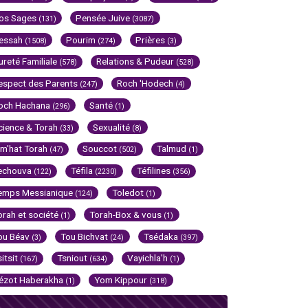
os Sages
Pensée Juive
(131)
(3087)
essah
Pourim
Prières
(1508)
(274)
(3)
ureté Familiale
Relations & Pudeur
(578)
(528)
espect des Parents
Roch 'Hodech
(247)
(4)
och Hachana
Santé
(296)
(1)
cience & Torah
Sexualité
(33)
(8)
im'hat Torah
Souccot
Talmud
(47)
(502)
(1)
echouva
Téfila
Téfilines
(122)
(2230)
(356)
emps Messianique
Toledot
(124)
(1)
orah et société
Torah-Box & vous
(1)
(1)
ou Béav
Tou Bichvat
Tsédaka
(3)
(24)
(397)
sitsit
Tsniout
Vayichla'h
(167)
(634)
(1)
ézot Haberakha
Yom Kippour
(1)
(318)