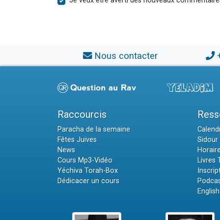
Je veux être averti des nouveaux commentaire
Nous contacter
Raccourcis
Ress
Paracha de la semaine
Calendr
Fêtes Juives
Sidour 
News
Horair
Cours Mp3-Vidéo
Livres
Yéchiva Torah-Box
Inscrip
Dédicacer un cours
Podcas
English