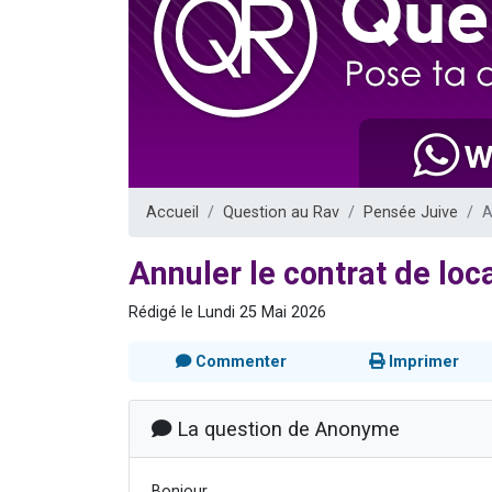
Nouvelle émis
61 personnes
Ariel vient 
Il reste 
Eva vient de
Accueil
Question au Rav
Pensée Juive
A
Annuler le contrat de lo
Rédigé le Lundi 25 Mai 2026
Commenter
Imprimer
La question de Anonyme
Bonjour,