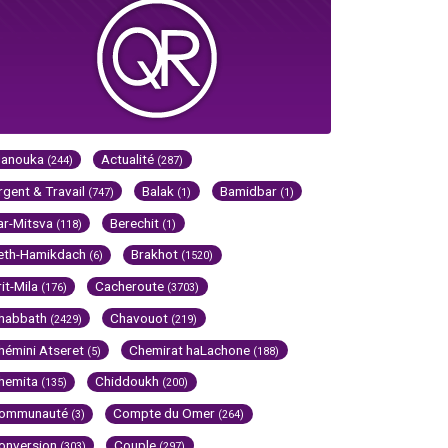
Hanouka
Actualité
(244)
(287)
rgent & Travail
Balak
Bamidbar
(747)
(1)
(1)
ar-Mitsva
Berechit
(118)
(1)
eth-Hamikdach
Brakhot
(6)
(1520)
rit-Mila
Cacheroute
(176)
(3703)
habbath
Chavouot
(2429)
(219)
hémini Atseret
Chemirat haLachone
(5)
(188)
hemita
Chiddoukh
(135)
(200)
ommunauté
Compte du Omer
(3)
(264)
onversion
Couple
(303)
(297)