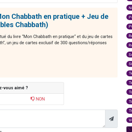
N
on Chabbath en pratique + Jeu de
P
ables Chabbath)
P
R
tué du livre “Mon Chabbath en pratique“ et du jeu de cartes
th”, un jeu de cartes exclusif de 300 questions/réponses
R
S
S
T
T
z-vous aimé ?
T
NON
T
T
V