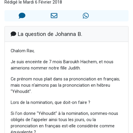
Rédigé le Mardi 6 Février 2018
Il reste 49 places pour étudier en groupe sur Zoom
12 nouvelles musiques dans Torah-Box Music
3 personnes viennent de nous rejoindre sur WhatsApp
2 personnes viennent de nous rejoindre sur WhatsApp
La question de Johanna B.
2 personnes viennent de nous rejoindre sur WhatsApp
Chalom Rav,
Je suis enceinte de 7 mois Baroukh Hachem, et nous
aimerions nommer notre fille Judith.
Ce prénom nous plait dans sa prononciation en français;
mais nous n'aimons pas la prononciation en hébreu
"Yéhoudit".
Lors de la nomination, que doit-on faire ?
Si l'on donne "Yéhoudit" à la nomination, sommes-nous
obligés de l'appeler ainsi tous les jours, ou la
prononciation en français est-elle considérée comme
équivalente ?