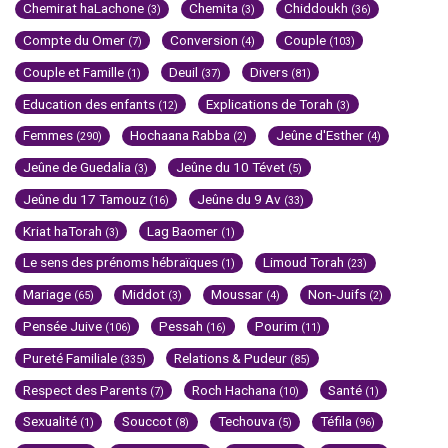
Chemirat haLachone
Chemita
Chiddoukh
(3)
(3)
(36)
Compte du Omer
Conversion
Couple
(7)
(4)
(103)
Couple et Famille
Deuil
Divers
(1)
(37)
(81)
Education des enfants
Explications de Torah
(12)
(3)
Femmes
Hochaana Rabba
Jeûne d'Esther
(290)
(2)
(4)
Jeûne de Guedalia
Jeûne du 10 Tévet
(3)
(5)
Jeûne du 17 Tamouz
Jeûne du 9 Av
(16)
(33)
Kriat haTorah
Lag Baomer
(3)
(1)
Le sens des prénoms hébraïques
Limoud Torah
(1)
(23)
Mariage
Middot
Moussar
Non-Juifs
(65)
(3)
(4)
(2)
Pensée Juive
Pessah
Pourim
(106)
(16)
(11)
Pureté Familiale
Relations & Pudeur
(335)
(85)
Respect des Parents
Roch Hachana
Santé
(7)
(10)
(1)
Sexualité
Souccot
Techouva
Téfila
(1)
(8)
(5)
(96)