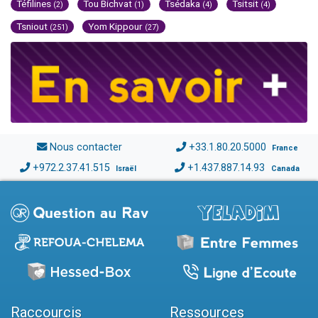
Téfilines
Tou Bichvat
Tsédaka
Tsitsit
(2)
(1)
(4)
(4)
Tsniout
Yom Kippour
(251)
(27)
Nous contacter
+33.1.80.20.5000
France
+972.2.37.41.515
+1.437.887.14.93
Israël
Canada
Raccourcis
Ressources