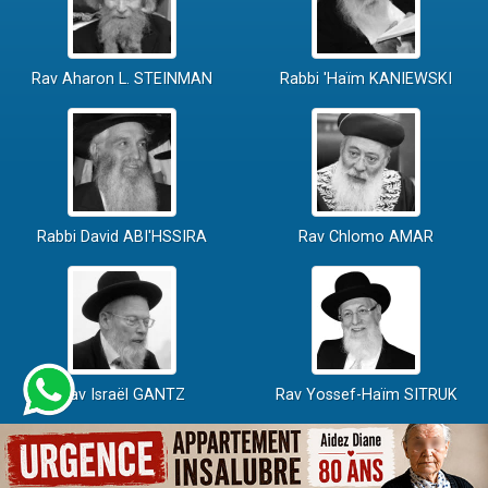
Rav Aharon L. STEINMAN
Rabbi 'Haïm KANIEWSKI
Rabbi David ABI'HSSIRA
Rav Chlomo AMAR
Rav Israël GANTZ
Rav Yossef-Haïm SITRUK