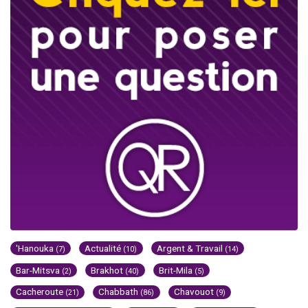
'Hanouka
Actualité
Argent & Travail
(7)
(10)
(14)
Bar-Mitsva
Brakhot
Brit-Mila
(2)
(40)
(5)
Cacheroute
Chabbath
Chavouot
(21)
(86)
(9)