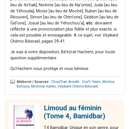
lieu de Its'hak], Noémie [au lieu de Na'omie], Juda [au lieu
de Yéhouda], Moïse [au lieu de Moché], Ruben [au lieu de
Réouven], Simon [au lieu de Chim'one], Gédéon [au lieu de
Gid'one], Josué [au lieu de Yéhochou'a],
etc.
devraient
réfléchir à une prononciation plus fidèle et plus exacte, si
cela est possible et envisageable. A ce sujet, voir Véyikaré
Chémo Béisraël, pages 39-41.
Je suis à votre disposition, Bé’ézrat Hachem, pour toute
question supplémentaire.
Qu’Hachem vous protège et vous bénisse.
Mékorot / Sources :
Choul'han Aroukh - Ora'h 'Haim
,
Michna
Beroura
,
Michmar Halévi
,
Véyikaré Chémo Béisraël
.
Limoud au féminin
(Tome 4, Bamidbar)
T.4 Bamidbar. Unique en son genre, pour