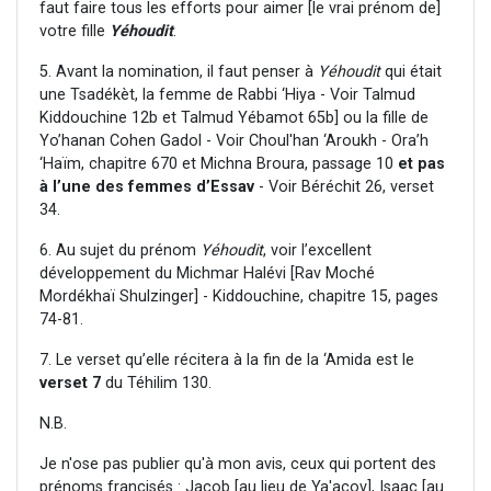
faut faire tous les efforts pour aimer [le vrai prénom de]
votre fille
Yéhoudit
.
5. Avant la nomination, il faut penser à
Yéhoudit
qui était
une Tsadékèt, la femme de Rabbi ‘Hiya - Voir Talmud
Kiddouchine 12b et Talmud Yébamot 65b] ou la fille de
Yo’hanan Cohen Gadol - Voir Choul'han ‘Aroukh - Ora’h
‘Haïm, chapitre 670 et Michna Broura, passage 10
et pas
à l’une des femmes d’Essav
- Voir Béréchit 26, verset
34.
6. Au sujet du prénom
Yéhoudit
, voir l’excellent
développement du Michmar Halévi [Rav Moché
Mordékhaï Shulzinger] - Kiddouchine, chapitre 15, pages
74-81.
7. Le verset qu’elle récitera à la fin de la ‘Amida est le
verset 7
du Téhilim 130.
N.B.
Je n'ose pas publier qu'à mon avis, ceux qui portent des
prénoms francisés : Jacob [au lieu de Ya'acov], Isaac [au