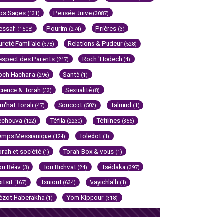
os Sages
Pensée Juive
(131)
(3087)
essah
Pourim
Prières
(1508)
(274)
(3)
ureté Familiale
Relations & Pudeur
(578)
(528)
espect des Parents
Roch 'Hodech
(247)
(4)
och Hachana
Santé
(296)
(1)
cience & Torah
Sexualité
(33)
(8)
im'hat Torah
Souccot
Talmud
(47)
(502)
(1)
echouva
Téfila
Téfilines
(122)
(2230)
(356)
emps Messianique
Toledot
(124)
(1)
orah et société
Torah-Box & vous
(1)
(1)
ou Béav
Tou Bichvat
Tsédaka
(3)
(24)
(397)
sitsit
Tsniout
Vayichla'h
(167)
(634)
(1)
ézot Haberakha
Yom Kippour
(1)
(318)