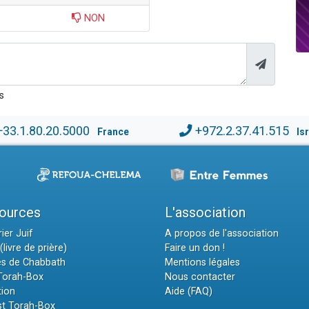
NON
s
+33.1.80.20.5000
+972.2.37.41.515
France
Is
ources
L'association
ier Juif
A propos de l'association
(livre de prière)
Faire un don !
es de Chabbath
Mentions légales
 Torah-Box
Nous contacter
tion
Aide (FAQ)
t Torah-Box