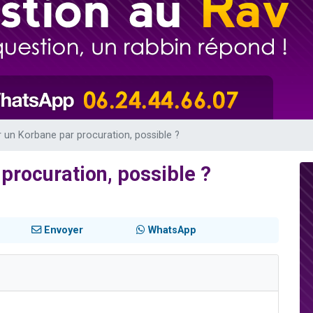
sion radio : Visions de grandeur n°104 : Le Chabbath et le Birkat Hamazone à 
 viennent de demander une bénédiction
de donner son Maasser
49 places pour étudier en groupe sur Zoom
 donner son Maasser
 un Korbane par procuration, possible ?
procuration, possible ?
Envoyer
WhatsApp