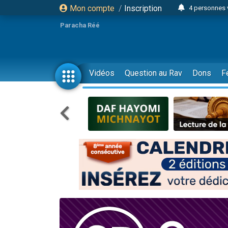
Mon compte
/
Inscription
4 personnes 
3 personnes 
Paracha Réé
Odaya vient 
3 personn
3 personn
Vidéos
Question au Rav
Dons
F
13 personnes
2 personnes 
30 perso
Il reste 
12 nouve
3 personnes 
2 personnes 
3 personnes 
2 nouvel
8 personn