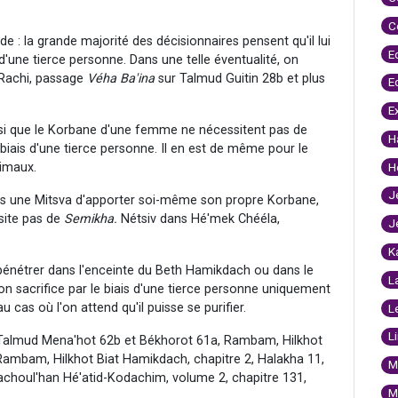
C
e : la grande majorité des décisionnaires pensent qu'il lui
E
d'une tierce personne. Dans une telle éventualité, on
 Rachi, passage
Véha Ba'ina
sur Talmud Guitin 28b et plus
E
E
insi que le Korbane d'une femme ne nécessitent pas de
H
 biais d'une tierce personne. Il en est de même pour le
imaux.
H
J
urs une Mitsva d'apporter soi-même son propre Korbane,
site pas de
Semikha.
Nétsiv dans Hé'mek Chééla,
J
K
pénétrer dans l'enceinte du Beth Hamikdach ou dans le
L
n sacrifice par le biais d'une tierce personne uniquement
u cas où l'on attend qu'il puisse se purifier.
L
L
 Talmud Mena'hot 62b et Békhorot 61a, Rambam, Hilkhot
Rambam, Hilkhot Biat Hamikdach, chapitre 2, Halakha 11,
M
Hachoul'han Hé'atid-Kodachim, volume 2, chapitre 131,
M