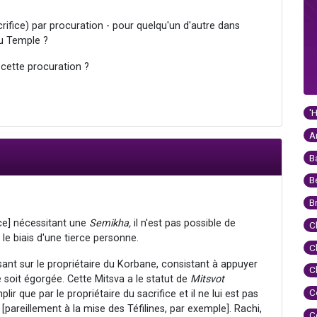
crifice) par procuration - pour quelqu'un d'autre dans
du Temple ?
r cette procuration ?
'
A
B
B
B
ice] nécessitant une
Semikha,
il n'est pas possible de
C
le biais d'une tierce personne.
C
sant sur le propriétaire du Korbane, consistant à appuyer
C
e soit égorgée. Cette Mitsva a le statut de
Mitsvot
C
lir que par le propriétaire du sacrifice et il ne lui est pas
[pareillement à la mise des Téfilines, par exemple]. Rachi,
C