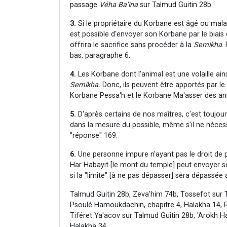
passage
Véha Ba'ina
sur Talmud Guitin 28b.
3.
Si le propriétaire du Korbane est âgé ou malad
est possible d'envoyer son Korbane par le biais 
offrira le sacrifice sans procéder à la
Semikha
.
bas, paragraphe 6.
4.
Les Korbane dont l'animal est une volaille a
Semikha.
Donc, ils peuvent être apportés par le
Korbane Pessa'h et le Korbane Ma'asser des an
5.
D'après certains de nos maîtres, c'est toujo
dans la mesure du possible, même s'il ne néces
"réponse" 169.
6.
Une personne impure n'ayant pas le droit de 
Har Habayit [le mont du temple] peut envoyer so
si la "limite" [à ne pas dépasser] sera dépassée a
Talmud Guitin 28b, Zeva'him 74b, Tossefot sur
Psoulé Hamoukdachin, chapitre 4, Halakha 14, 
Tiféret Ya'acov sur Talmud Guitin 28b, 'Arokh 
Halakha 34.