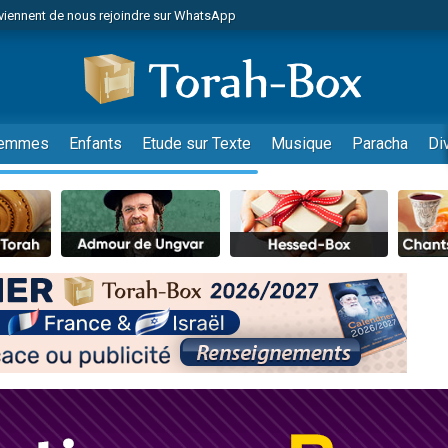
viennent de nous rejoindre sur WhatsApp
viennent de nous rejoindre sur WhatsApp
de donner son Maasser
es viennent de faire un don pour 5 jours de vacances aux Orphelins
es viennent de faire un don pour Diane, 80 ans, dans un appartement insalub
emmes
Enfants
Etude sur Texte
Musique
Paracha
Di
 viennent de demander une bénédiction
viennent de nous rejoindre sur WhatsApp
nnes viennent de faire un don pour Sauvez la jambe de Yohan
49 places pour étudier en groupe sur Zoom
lles musiques dans Torah-Box Music
viennent de nous rejoindre sur WhatsApp
viennent de nous rejoindre sur WhatsApp
viennent de nous rejoindre sur WhatsApp
les musiques dans Torah-Box Music
es viennent de faire un don pour Tsédaka : pauvres d'Israel