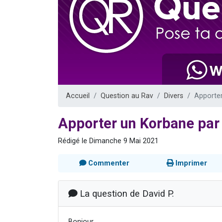
Nouvelle émis
61 personnes
Ariel vient 
Il reste 
Eva vient de
Accueil
Question au Rav
Divers
Apporter
Apporter un Korbane par 
Rédigé le Dimanche 9 Mai 2021
Commenter
Imprimer
La question de David P.
Bonjour,