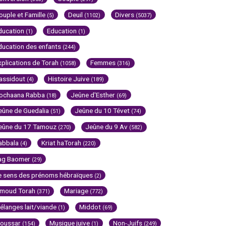
ouple et Famille
Deuil
Divers
(5)
(1102)
(5037)
ducation
Education
(1)
(1)
ducation des enfants
(244)
xplications de Torah
Femmes
(1058)
(316)
assidout
Histoire Juive
(4)
(189)
ochaana Rabba
Jeûne d'Esther
(18)
(69)
eûne de Guedalia
Jeûne du 10 Tévet
(51)
(74)
eûne du 17 Tamouz
Jeûne du 9 Av
(270)
(582)
abbala
Kriat haTorah
(4)
(220)
ag Baomer
(29)
e sens des prénoms hébraïques
(2)
imoud Torah
Mariage
(371)
(772)
élanges lait/viande
Middot
(1)
(69)
oussar
Musique juive
Non-Juifs
(154)
(1)
(249)