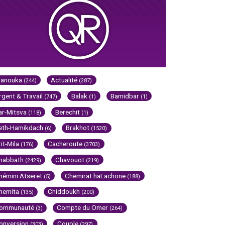
Hanouka
Actualité
(244)
(287)
rgent & Travail
Balak
Bamidbar
(747)
(1)
(1)
ar-Mitsva
Berechit
(118)
(1)
eth-Hamikdach
Brakhot
(6)
(1520)
rit-Mila
Cacheroute
(176)
(3703)
habbath
Chavouot
(2429)
(219)
hémini Atseret
Chemirat haLachone
(5)
(188)
hemita
Chiddoukh
(135)
(200)
ommunauté
Compte du Omer
(3)
(264)
onversion
Couple
(303)
(297)