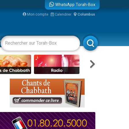
WhatsApp Torah-Box
Mon compte
Calendrier
Columbus
re
vertissements
Livres
Rabbanim