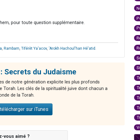
N
P
hem, pour toute question supplémentaire.
P
R
R
a
,
Rambam
,
Tiférèt Ya'acov
,
'Arokh Hachoul'han Hé'atid
.
S
S
: Secrets du Judaisme
T
es de notre génération explicite les plus profonds
T
Torah. Les clés de la spiritualité juive dont chacun a
onde de la Torah.
T
T
télécharger sur iTunes
T
V
z-vous aimé ?