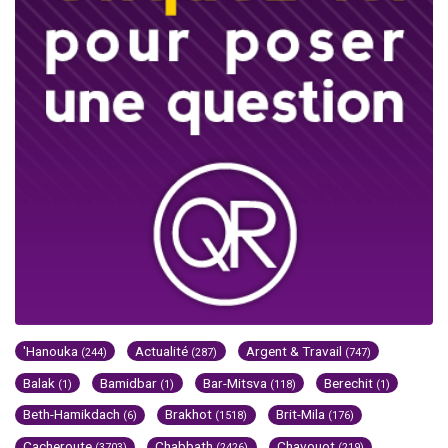
'Hanouka
Actualité
Argent & Travail
(244)
(287)
(747)
Balak
Bamidbar
Bar-Mitsva
Berechit
(1)
(1)
(118)
(1)
Beth-Hamikdach
Brakhot
Brit-Mila
(6)
(1518)
(176)
Cacheroute
Chabbath
Chavouot
(3703)
(2426)
(219)