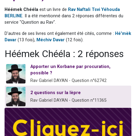
Ariel vient de donner son Maasser
Héémek Chééla
est un livre de
Rav Naftali Tsvi Yéhouda
Il reste 49 places pour étudier en groupe sur Zoom
BERLINE
. Il a été mentionné dans 2 réponses différentes du
service "Question au Rav".
Nathaniel vient de donner son Maasser
6 personnes viennent de faire un don pour 5 enfants déjà orphelins risquent de perdre leur maman
D'autres de ses livres ont également été cités, comme :
Hé'mèk
Davar
(13 fois),
Méchiv Davar
(12 fois).
3 personnes viennent de nous rejoindre sur WhatsApp
Héémek Chééla : 2 réponses
Apporter un Korbane par procuration,
possible ?
Rav Gabriel DAYAN - Question n°62742
2 questions sur la lèpre
Rav Gabriel DAYAN - Question n°11365