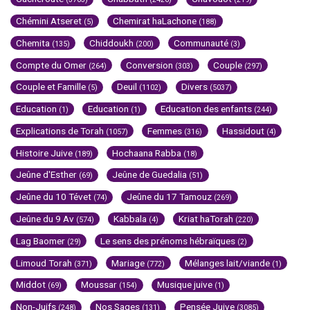
Chémini Atseret
Chemirat haLachone
(5)
(188)
Chemita
Chiddoukh
Communauté
(135)
(200)
(3)
Compte du Omer
Conversion
Couple
(264)
(303)
(297)
Couple et Famille
Deuil
Divers
(5)
(1102)
(5037)
Education
Education
Education des enfants
(1)
(1)
(244)
Explications de Torah
Femmes
Hassidout
(1057)
(316)
(4)
Histoire Juive
Hochaana Rabba
(189)
(18)
Jeûne d'Esther
Jeûne de Guedalia
(69)
(51)
Jeûne du 10 Tévet
Jeûne du 17 Tamouz
(74)
(269)
Jeûne du 9 Av
Kabbala
Kriat haTorah
(574)
(4)
(220)
Lag Baomer
Le sens des prénoms hébraïques
(29)
(2)
Limoud Torah
Mariage
Mélanges lait/viande
(371)
(772)
(1)
Middot
Moussar
Musique juive
(69)
(154)
(1)
Non-Juifs
Nos Sages
Pensée Juive
(248)
(131)
(3085)