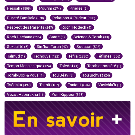
Pessah
Pourim
Prières
(1508)
(274)
(3)
Pureté Familiale
Relations & Pudeur
(578)
(528)
Respect des Parents
Roch 'Hodech
(247)
(4)
Roch Hachana
Santé
Science & Torah
(295)
(1)
(33)
Sexualité
Sim'hat Torah
Souccot
(8)
(47)
(502)
Talmud
Techouva
Téfila
Téfilines
(1)
(122)
(2230)
(356)
Temps Messianique
Toledot
Torah et société
(124)
(1)
(1)
Torah-Box & vous
Tou Béav
Tou Bichvat
(1)
(3)
(24)
Tsédaka
Tsitsit
Tsniout
Vayichla'h
(397)
(167)
(634)
(1)
Vézot Haberakha
Yom Kippour
(1)
(318)