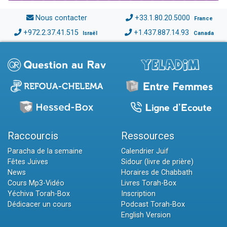
Nous contacter
+33.1.80.20.5000
France
+972.2.37.41.515
+1.437.887.14.93
Israël
Canada
Raccourcis
Ressources
Paracha de la semaine
Calendrier Juif
Fêtes Juives
Sidour (livre de prière)
News
Horaires de Chabbath
Cours Mp3-Vidéo
Livres Torah-Box
Yéchiva Torah-Box
Inscription
Dédicacer un cours
Podcast Torah-Box
English Version