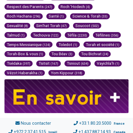
Respect des Parents
Roch 'Hodech
(247)
(4)
Roch Hachana
Santé
Science & Torah
(296)
(1)
(33)
Sexualité
Sim'hat Torah
Souccot
(8)
(47)
(502)
Talmud
Techouva
Téfila
Téfilines
(1)
(122)
(2230)
(356)
Temps Messianique
Toledot
Torah et société
(124)
(1)
(1)
Torah-Box & vous
Tou Béav
Tou Bichvat
(1)
(3)
(24)
Tsédaka
Tsitsit
Tsniout
Vayichla'h
(397)
(167)
(634)
(1)
Vézot Haberakha
Yom Kippour
(1)
(318)
Nous contacter
+33.1.80.20.5000
France
+972.2.37.41.515
+1.437.887.14.93
Israël
Canada