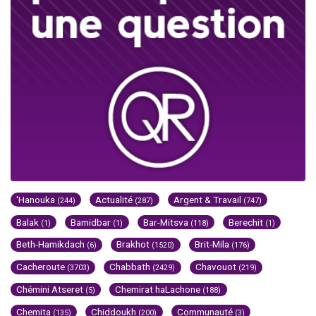
'Hanouka
Actualité
Argent & Travail
(244)
(287)
(747)
Balak
Bamidbar
Bar-Mitsva
Berechit
(1)
(1)
(118)
(1)
Beth-Hamikdach
Brakhot
Brit-Mila
(6)
(1520)
(176)
Cacheroute
Chabbath
Chavouot
(3703)
(2429)
(219)
Chémini Atseret
Chemirat haLachone
(5)
(188)
Chemita
Chiddoukh
Communauté
(135)
(200)
(3)