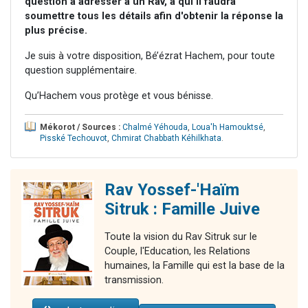
question à adresser à un Rav, à qui il faudra
soumettre tous les détails afin d'obtenir la réponse la
plus précise.
Je suis à votre disposition, Bé’ézrat Hachem, pour toute
question supplémentaire.
Qu’Hachem vous protège et vous bénisse.
Mékorot / Sources :
Chalmé Yéhouda
,
Loua'h Hamouktsé
,
Pisské Techouvot
,
Chmirat Chabbath Kéhilkhata
.
Rav Yossef-'Haïm
Sitruk : Famille Juive
Toute la vision du Rav Sitruk sur le
Couple, l'Education, les Relations
humaines, la Famille qui est la base de la
transmission.