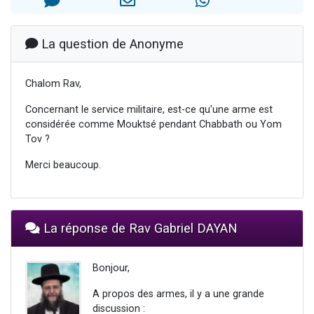
13 personnes viennent de demander une bénédiction
30 personnes viennent de faire un don pour Sauvez la jambe de Yohan
La question de Anonyme
Il reste 49 places pour étudier en groupe sur Zoom
12 nouvelles musiques dans Torah-Box Music
Chalom Rav,
29 personnes viennent de demander une bénédiction
Concernant le service militaire, est-ce qu'une arme est
considérée comme Mouktsé pendant Chabbath ou Yom
Tov ?
Merci beaucoup.
La réponse de Rav Gabriel DAYAN
Bonjour,
A propos des armes, il y a une grande
discussion :