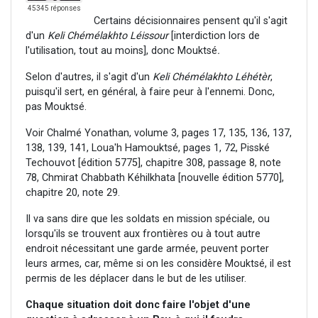
45345 réponses
Certains décisionnaires pensent qu'il s'agit
d'un
Keli Chémélakhto Léissour
[interdiction lors de
l'utilisation, tout au moins], donc Mouktsé
.
Selon d'autres, il s'agit d'un
Keli Chémélakhto Léhétèr
,
puisqu'il sert, en général, à faire peur à l'ennemi. Donc,
pas Mouktsé.
Voir Chalmé Yonathan, volume 3, pages 17, 135, 136, 137,
138, 139, 141, Loua'h Hamouktsé, pages 1, 72, Pisské
Techouvot [édition 5775], chapitre 308, passage 8, note
78, Chmirat Chabbath Kéhilkhata [nouvelle édition 5770],
chapitre 20, note 29.
Il va sans dire que les soldats en mission spéciale, ou
lorsqu'ils se trouvent aux frontières ou à tout autre
endroit nécessitant une garde armée, peuvent porter
leurs armes, car, même si on les considère Mouktsé, il est
permis de les déplacer dans le but de les utiliser.
Chaque situation doit donc faire l'objet d'une