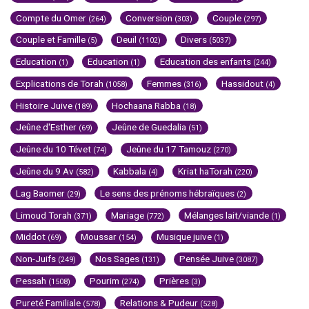
Compte du Omer
Conversion
Couple
(264)
(303)
(297)
Couple et Famille
Deuil
Divers
(5)
(1102)
(5037)
Education
Education
Education des enfants
(1)
(1)
(244)
Explications de Torah
Femmes
Hassidout
(1058)
(316)
(4)
Histoire Juive
Hochaana Rabba
(189)
(18)
Jeûne d'Esther
Jeûne de Guedalia
(69)
(51)
Jeûne du 10 Tévet
Jeûne du 17 Tamouz
(74)
(270)
Jeûne du 9 Av
Kabbala
Kriat haTorah
(582)
(4)
(220)
Lag Baomer
Le sens des prénoms hébraïques
(29)
(2)
Limoud Torah
Mariage
Mélanges lait/viande
(371)
(772)
(1)
Middot
Moussar
Musique juive
(69)
(154)
(1)
Non-Juifs
Nos Sages
Pensée Juive
(249)
(131)
(3087)
Pessah
Pourim
Prières
(1508)
(274)
(3)
Pureté Familiale
Relations & Pudeur
(578)
(528)