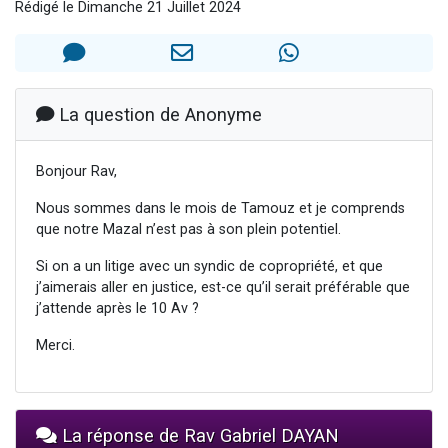
Rédigé le Dimanche 21 Juillet 2024
4 personnes viennent de nous rejoindre sur WhatsApp
3 personnes viennent de nous rejoindre sur WhatsApp
3 personnes viennent de faire un don pour 5 jours de vacances aux Orphelins
Odaya vient de donner son Maasser
La question de Anonyme
2 personnes viennent de faire un don pour Tsédaka : pauvres d'Israel
Bonjour Rav,
Nous sommes dans le mois de Tamouz et je comprends
que notre Mazal n’est pas à son plein potentiel.
Si on a un litige avec un syndic de copropriété, et que
j’aimerais aller en justice, est-ce qu’il serait préférable que
j’attende après le 10 Av ?
Merci.
La réponse de Rav Gabriel DAYAN