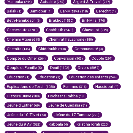
'Hanouka
Actualité
Argent & Travail
(244)
(287)
(747)
Balak
Bamidbar
Bar-Mitsva
Berechit
(1)
(1)
(118)
(1)
Beth-Hamikdach
Brakhot
Brit-Mila
(6)
(1520)
(176)
Cacheroute
Chabbath
Chavouot
(3703)
(2429)
(219)
Chémini Atseret
Chemirat haLachone
(5)
(188)
Chemita
Chiddoukh
Communauté
(135)
(200)
(3)
Compte du Omer
Conversion
Couple
(264)
(303)
(297)
Couple et Famille
Deuil
Divers
(5)
(1102)
(5037)
Education
Education
Education des enfants
(1)
(1)
(244)
Explications de Torah
Femmes
Hassidout
(1058)
(316)
(4)
Histoire Juive
Hochaana Rabba
(189)
(18)
Jeûne d'Esther
Jeûne de Guedalia
(69)
(51)
Jeûne du 10 Tévet
Jeûne du 17 Tamouz
(74)
(270)
Jeûne du 9 Av
Kabbala
Kriat haTorah
(582)
(4)
(220)