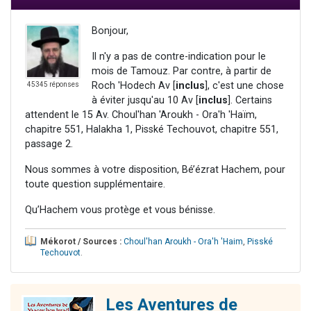
Bonjour,
Il n'y a pas de contre-indication pour le
mois de Tamouz. Par contre, à partir de
Roch 'Hodech Av [
inclus
], c'est une chose
45345 réponses
à éviter jusqu'au 10 Av [
inclus
]. Certains
attendent le 15 Av. Choul'han 'Aroukh - Ora'h 'Haïm,
chapitre 551, Halakha 1, Pisské Techouvot, chapitre 551,
passage 2.
Nous sommes à votre disposition, Bé’ézrat Hachem, pour
toute question supplémentaire.
Qu’Hachem vous protège et vous bénisse.
Mékorot / Sources :
Choul'han Aroukh - Ora'h 'Haim
,
Pisské
Techouvot
.
Les Aventures de