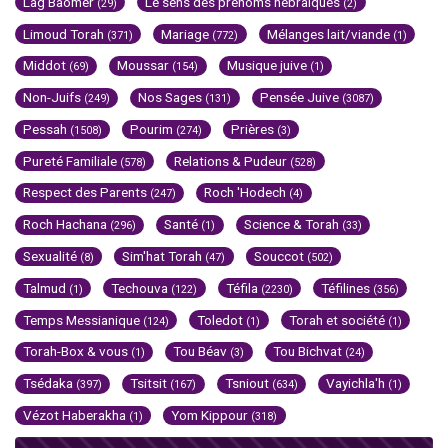
Lag Baomer
Le sens des prénoms hébraïques
(29)
(2)
Limoud Torah
Mariage
Mélanges lait/viande
(371)
(772)
(1)
Middot
Moussar
Musique juive
(69)
(154)
(1)
Non-Juifs
Nos Sages
Pensée Juive
(249)
(131)
(3087)
Pessah
Pourim
Prières
(1508)
(274)
(3)
Pureté Familiale
Relations & Pudeur
(578)
(528)
Respect des Parents
Roch 'Hodech
(247)
(4)
Roch Hachana
Santé
Science & Torah
(296)
(1)
(33)
Sexualité
Sim'hat Torah
Souccot
(8)
(47)
(502)
Talmud
Techouva
Téfila
Téfilines
(1)
(122)
(2230)
(356)
Temps Messianique
Toledot
Torah et société
(124)
(1)
(1)
Torah-Box & vous
Tou Béav
Tou Bichvat
(1)
(3)
(24)
Tsédaka
Tsitsit
Tsniout
Vayichla'h
(397)
(167)
(634)
(1)
Vézot Haberakha
Yom Kippour
(1)
(318)