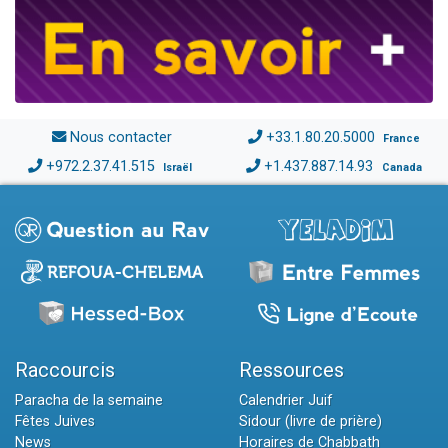
Nous contacter
+33.1.80.20.5000
France
+972.2.37.41.515
+1.437.887.14.93
Israël
Canada
Raccourcis
Ressources
Paracha de la semaine
Calendrier Juif
Fêtes Juives
Sidour (livre de prière)
News
Horaires de Chabbath