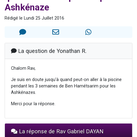
Ashkénaze
Il reste 49 places pour étudier en groupe sur Zoom
12 nouvelles musiques dans Torah-Box Music
Rédigé le Lundi 25 Juillet 2016
3 personnes viennent de nous rejoindre sur WhatsApp
2 personnes viennent de nous rejoindre sur WhatsApp
2 personnes viennent de nous rejoindre sur WhatsApp
La question de Yonathan R.
Chalom Rav,
Je suis en doute jusqu'à quand peut-on aller à la piscine
pendant les 3 semaines de Ben Hamétsarim pour les
Ashkénazes.
Merci pour la réponse.
La réponse de Rav Gabriel DAYAN