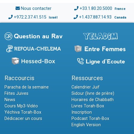
Nous contacter
+33.1.80.20.5000
France
+972.2.37.41.515
+1.437.887.14.93
Israël
Canada
Raccourcis
Ressources
Paracha de la semaine
Calendrier Juif
Fêtes Juives
Sidour (livre de prière)
News
Horaires de Chabbath
Cours Mp3-Vidéo
Livres Torah-Box
Yéchiva Torah-Box
Inscription
Dédicacer un cours
Podcast Torah-Box
English Version