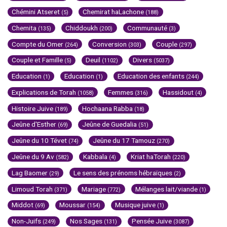
Chémini Atseret
Chemirat haLachone
(5)
(188)
Chemita
Chiddoukh
Communauté
(135)
(200)
(3)
Compte du Omer
Conversion
Couple
(264)
(303)
(297)
Couple et Famille
Deuil
Divers
(5)
(1102)
(5037)
Education
Education
Education des enfants
(1)
(1)
(244)
Explications de Torah
Femmes
Hassidout
(1058)
(316)
(4)
Histoire Juive
Hochaana Rabba
(189)
(18)
Jeûne d'Esther
Jeûne de Guedalia
(69)
(51)
Jeûne du 10 Tévet
Jeûne du 17 Tamouz
(74)
(270)
Jeûne du 9 Av
Kabbala
Kriat haTorah
(582)
(4)
(220)
Lag Baomer
Le sens des prénoms hébraïques
(29)
(2)
Limoud Torah
Mariage
Mélanges lait/viande
(371)
(772)
(1)
Middot
Moussar
Musique juive
(69)
(154)
(1)
Non-Juifs
Nos Sages
Pensée Juive
(249)
(131)
(3087)