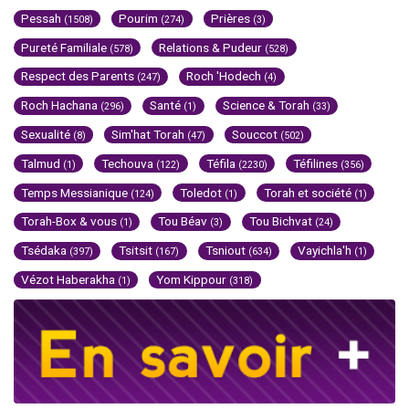
Pessah
Pourim
Prières
(1508)
(274)
(3)
Pureté Familiale
Relations & Pudeur
(578)
(528)
Respect des Parents
Roch 'Hodech
(247)
(4)
Roch Hachana
Santé
Science & Torah
(296)
(1)
(33)
Sexualité
Sim'hat Torah
Souccot
(8)
(47)
(502)
Talmud
Techouva
Téfila
Téfilines
(1)
(122)
(2230)
(356)
Temps Messianique
Toledot
Torah et société
(124)
(1)
(1)
Torah-Box & vous
Tou Béav
Tou Bichvat
(1)
(3)
(24)
Tsédaka
Tsitsit
Tsniout
Vayichla'h
(397)
(167)
(634)
(1)
Vézot Haberakha
Yom Kippour
(1)
(318)