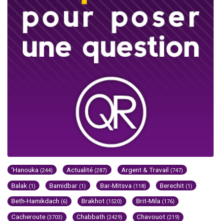
'Hanouka
Actualité
Argent & Travail
(244)
(287)
(747)
Balak
Bamidbar
Bar-Mitsva
Berechit
(1)
(1)
(118)
(1)
Beth-Hamikdach
Brakhot
Brit-Mila
(6)
(1520)
(176)
Cacheroute
Chabbath
Chavouot
(3703)
(2429)
(219)