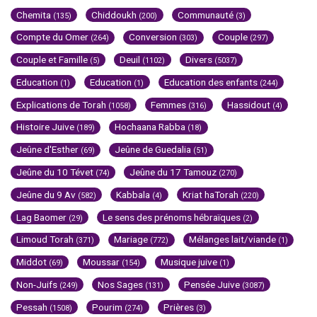
Chemita
Chiddoukh
Communauté
(135)
(200)
(3)
Compte du Omer
Conversion
Couple
(264)
(303)
(297)
Couple et Famille
Deuil
Divers
(5)
(1102)
(5037)
Education
Education
Education des enfants
(1)
(1)
(244)
Explications de Torah
Femmes
Hassidout
(1058)
(316)
(4)
Histoire Juive
Hochaana Rabba
(189)
(18)
Jeûne d'Esther
Jeûne de Guedalia
(69)
(51)
Jeûne du 10 Tévet
Jeûne du 17 Tamouz
(74)
(270)
Jeûne du 9 Av
Kabbala
Kriat haTorah
(582)
(4)
(220)
Lag Baomer
Le sens des prénoms hébraïques
(29)
(2)
Limoud Torah
Mariage
Mélanges lait/viande
(371)
(772)
(1)
Middot
Moussar
Musique juive
(69)
(154)
(1)
Non-Juifs
Nos Sages
Pensée Juive
(249)
(131)
(3087)
Pessah
Pourim
Prières
(1508)
(274)
(3)