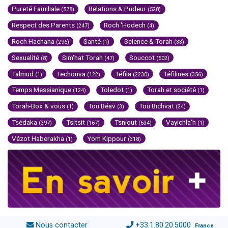
Pureté Familiale
Relations & Pudeur
(578)
(528)
Respect des Parents
Roch 'Hodech
(247)
(4)
Roch Hachana
Santé
Science & Torah
(296)
(1)
(33)
Sexualité
Sim'hat Torah
Souccot
(8)
(47)
(502)
Talmud
Techouva
Téfila
Téfilines
(1)
(122)
(2230)
(356)
Temps Messianique
Toledot
Torah et société
(124)
(1)
(1)
Torah-Box & vous
Tou Béav
Tou Bichvat
(1)
(3)
(24)
Tsédaka
Tsitsit
Tsniout
Vayichla'h
(397)
(167)
(634)
(1)
Vézot Haberakha
Yom Kippour
(1)
(318)
Nous contacter
+33.1.80.20.5000
France