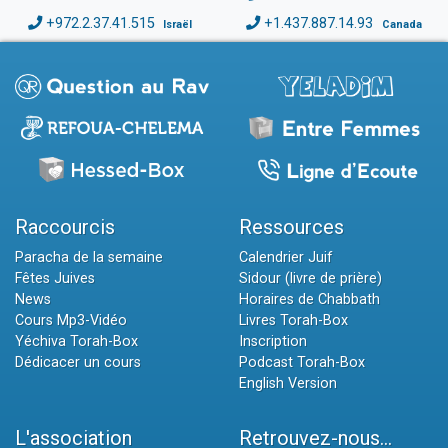
+972.2.37.41.515
+1.437.887.14.93
Israël
Canada
Raccourcis
Ressources
Paracha de la semaine
Calendrier Juif
Fêtes Juives
Sidour (livre de prière)
News
Horaires de Chabbath
Cours Mp3-Vidéo
Livres Torah-Box
Yéchiva Torah-Box
Inscription
Dédicacer un cours
Podcast Torah-Box
English Version
L'association
Retrouvez-nous...