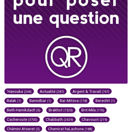
'Hanouka
Actualité
Argent & Travail
(244)
(287)
(747)
Balak
Bamidbar
Bar-Mitsva
Berechit
(1)
(1)
(118)
(1)
Beth-Hamikdach
Brakhot
Brit-Mila
(6)
(1520)
(176)
Cacheroute
Chabbath
Chavouot
(3703)
(2429)
(219)
Chémini Atseret
Chemirat haLachone
(5)
(188)