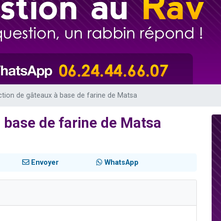
 viennent de demander une bénédiction
49 places pour étudier en groupe sur Zoom
de donner son Maasser
ent de donner son Maasser
viennent de nous rejoindre sur WhatsApp
tion de gâteaux à base de farine de Matsa
 base de farine de Matsa
Envoyer
WhatsApp