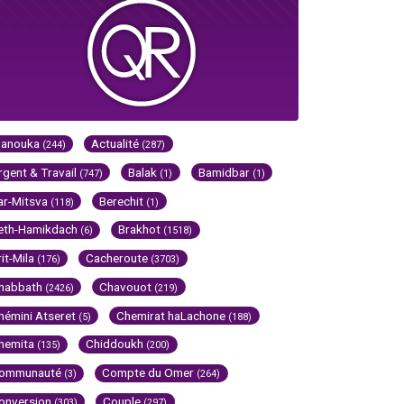
Hanouka
Actualité
(244)
(287)
rgent & Travail
Balak
Bamidbar
(747)
(1)
(1)
ar-Mitsva
Berechit
(118)
(1)
eth-Hamikdach
Brakhot
(6)
(1518)
rit-Mila
Cacheroute
(176)
(3703)
habbath
Chavouot
(2426)
(219)
hémini Atseret
Chemirat haLachone
(5)
(188)
hemita
Chiddoukh
(135)
(200)
ommunauté
Compte du Omer
(3)
(264)
onversion
Couple
(303)
(297)