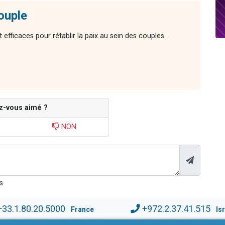
couple
 efficaces pour rétablir la paix au sein des couples.
z-vous aimé ?
NON
s
+33.1.80.20.5000
+972.2.37.41.515
France
Is