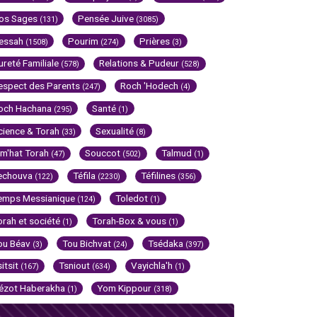
os Sages
Pensée Juive
(131)
(3085)
essah
Pourim
Prières
(1508)
(274)
(3)
ureté Familiale
Relations & Pudeur
(578)
(528)
espect des Parents
Roch 'Hodech
(247)
(4)
och Hachana
Santé
(295)
(1)
cience & Torah
Sexualité
(33)
(8)
im'hat Torah
Souccot
Talmud
(47)
(502)
(1)
echouva
Téfila
Téfilines
(122)
(2230)
(356)
emps Messianique
Toledot
(124)
(1)
orah et société
Torah-Box & vous
(1)
(1)
ou Béav
Tou Bichvat
Tsédaka
(3)
(24)
(397)
sitsit
Tsniout
Vayichla'h
(167)
(634)
(1)
ézot Haberakha
Yom Kippour
(1)
(318)