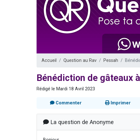
61 personnes
Il reste 
Ariel vient 
Nathaniel vi
4 personnes 
Accueil
Question au Rav
Pessah
Bénédic
Bénédiction de gâteaux à
Rédigé le Mardi 18 Avril 2023
Commenter
Imprimer
La question de Anonyme
Bonjour,