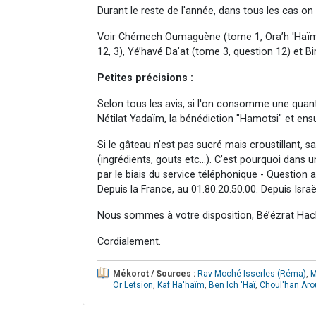
Durant le reste de l'année, dans tous les cas on
Voir Chémech Oumaguène (tome 1, Ora’h 'Haïm q
12, 3), Yé’havé Da’at (tome 3, question 12) et 
Petites précisions :
Selon tous les avis, si l'on consomme une quan
Nétilat Yadaïm, la bénédiction "Hamotsi" et ens
Si le gâteau n’est p
as sucré mais croustillant, 
(ingrédients, gouts etc…). C’est pourquoi dans u
par le biais du service téléphonique - Question 
Depuis la France, au 01.80.20.50.00. Depuis Israë
Nous sommes à votre disposition, Bé’ézrat Hac
Cordialement.
Mékorot / Sources :
Rav Moché Isserles (Réma)
,
M
Or Letsion
,
Kaf Ha'haïm
,
Ben Ich 'Haï
,
Choul'han Aro