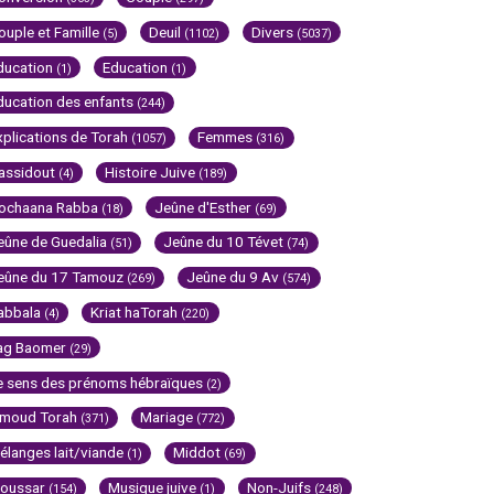
ouple et Famille
Deuil
Divers
(5)
(1102)
(5037)
ducation
Education
(1)
(1)
ducation des enfants
(244)
xplications de Torah
Femmes
(1057)
(316)
assidout
Histoire Juive
(4)
(189)
ochaana Rabba
Jeûne d'Esther
(18)
(69)
eûne de Guedalia
Jeûne du 10 Tévet
(51)
(74)
eûne du 17 Tamouz
Jeûne du 9 Av
(269)
(574)
abbala
Kriat haTorah
(4)
(220)
ag Baomer
(29)
e sens des prénoms hébraïques
(2)
imoud Torah
Mariage
(371)
(772)
élanges lait/viande
Middot
(1)
(69)
oussar
Musique juive
Non-Juifs
(154)
(1)
(248)