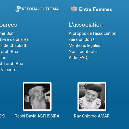
ources
L'association
ier Juif
A propos de l'association
(livre de prière)
Faire un don !
es de Chabbath
Mentions légales
 Torah-Box
Nous contacter
tion
Aide (FAQ)
t Torah-Box
 Version
SKI
Rabbi David ABI'HSSIRA
Rav Chlomo AMAR