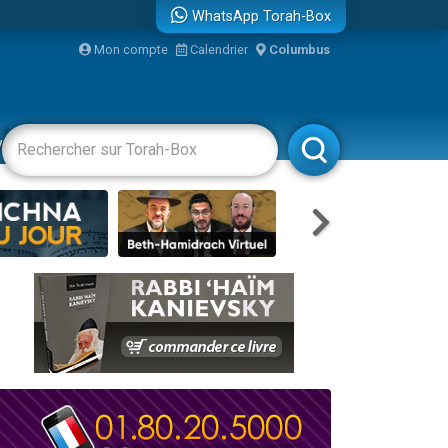
WhatsApp Torah-Box
Mon compte
Calendrier
Columbus
re
vertissements
Livres
Rabbanim
travers le temps