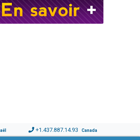
+1.437.887.14.93
raël
Canada