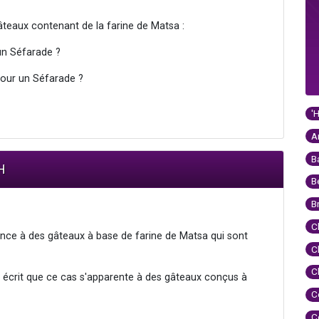
teaux contenant de la farine de Matsa :
un Séfarade ?
pour un Séfarade ?
'
A
B
H
B
B
C
ce à des gâteaux à base de farine de Matsa qui sont
C
C
 écrit que ce cas s'apparente à des gâteaux conçus à
C
C