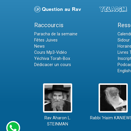
Raccourcis
Ress
Paracha de la semaine
Calendr
Fêtes Juives
Sidour 
News
Horair
Cours Mp3-Vidéo
Livres
Yéchiva Torah-Box
Inscrip
Dédicacer un cours
Podcas
English
Rav Aharon L.
Rabbi 'Haïm KANIEW
STEINMAN