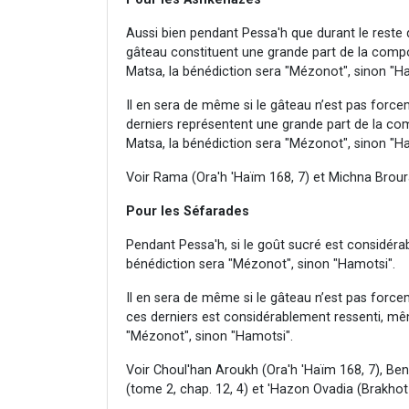
Aussi bien pendant Pessa'h que durant le reste d
gâteau constituent une grande part de la compos
Matsa, la bénédiction sera "Mézonot", sinon "H
Il en sera de même si le gâteau n’est pas forceme
derniers représentent une grande part de la com
Matsa, la bénédiction sera "Mézonot", sinon "H
Voir Rama (Ora'h 'Haïm 168, 7) et Michna Broura
Pour les Séfarades
Pendant Pessa'h, si le goût sucré est considérab
bénédiction sera "Mézonot", sinon "Hamotsi".
Il en sera de même si le gâteau n’est pas forceme
ces derniers est considérablement ressenti, même
"Mézonot", sinon "Hamotsi".
Voir Choul'han Aroukh (Ora'h 'Haïm 168, 7), Ben 
(tome 2, chap. 12, 4) et 'Hazon Ovadia (Brakhot