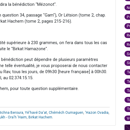
 dira la bénédiction "Mézonot".
N
uestion 34, passage "Gam"), Or Létsion (tome 2, chap.
P
Birkat Hachem (tome 2, pages 215-216).
P
R
tité supérieure à 230 grammes, on fera dans tous les cas
R
uite le "Birkat Hamazone".
S
sa bénédiction peut dépendre de plusieurs paramètres
S
ne telle éventualité, je vous proposerai de nous contacter
au Rav, tous les jours, de 09h30 [heure française] à 00h30.
T
l, au 02.374.15.15.
T
hem, pour toute question supplémentaire.
T
T
T
ichna Beroura
,
Yé'havé Da'at
,
Chéméch Oumaguen
,
'Hazon Ovadia
,
ukh - Ora'h 'Haim
,
Birkat Hachem
.
V