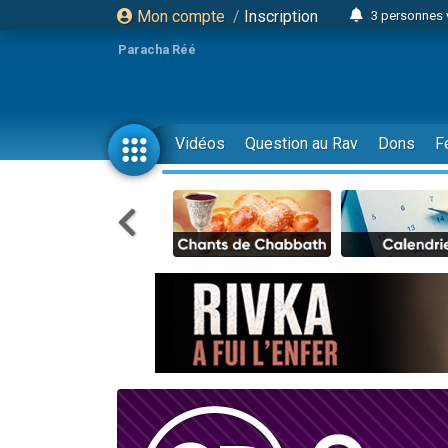
Mon compte
/
Inscription
3 personnes 
Odaya vient 
Paracha Réé
3 personn
3 personn
2 personnes 
Vidéos
Question au Rav
Dons
F
13 personnes
30 perso
Il reste 
12 nouve
3 personnes 
2 personnes 
2 nouvel
3 personnes 
8 personn
Nouvelle émis