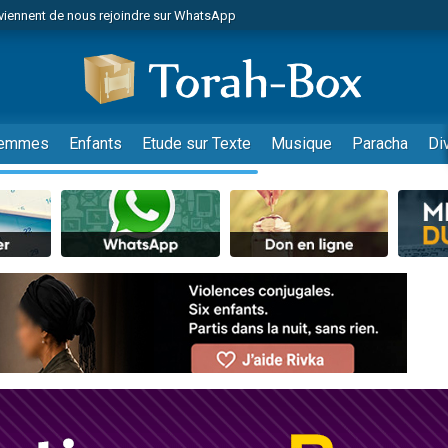
viennent de nous rejoindre sur WhatsApp
de donner son Maasser
es viennent de faire un don pour 5 jours de vacances aux Orphelins
es viennent de faire un don pour Diane, 80 ans, dans un appartement insalub
viennent de nous rejoindre sur WhatsApp
emmes
Enfants
Etude sur Texte
Musique
Paracha
Di
 viennent de demander une bénédiction
nnes viennent de faire un don pour Sauvez la jambe de Yohan
49 places pour étudier en groupe sur Zoom
lles musiques dans Torah-Box Music
viennent de nous rejoindre sur WhatsApp
viennent de nous rejoindre sur WhatsApp
les musiques dans Torah-Box Music
viennent de nous rejoindre sur WhatsApp
es viennent de faire un don pour Tsédaka : pauvres d'Israel
sion radio : Visions de grandeur n°104 : Le Chabbath et le Birkat Hamazone à 