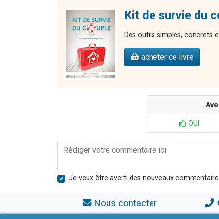
Kit de survie du 
Des outils simples, concrets et
acheter ce livre
Ave
OUI
Je veux être averti des nouveaux commentaire
Nous contacter