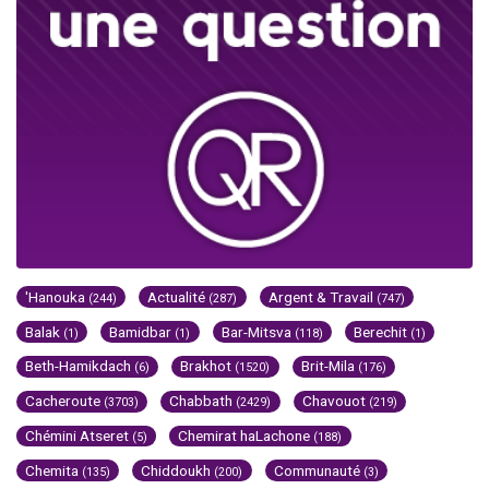
'Hanouka
Actualité
Argent & Travail
(244)
(287)
(747)
Balak
Bamidbar
Bar-Mitsva
Berechit
(1)
(1)
(118)
(1)
Beth-Hamikdach
Brakhot
Brit-Mila
(6)
(1520)
(176)
Cacheroute
Chabbath
Chavouot
(3703)
(2429)
(219)
Chémini Atseret
Chemirat haLachone
(5)
(188)
Chemita
Chiddoukh
Communauté
(135)
(200)
(3)