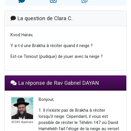
2 personnes viennent de faire un don pour 1 Journée de Vacances Pour les Enfants
17 personnes viennent de demander une bénédiction
La question de Clara C.
4 personnes viennent de nous rejoindre sur WhatsApp
Il reste 49 places pour étudier en groupe sur Zoom
Kvod Harav,
2 personnes viennent de nous rejoindre sur WhatsApp
Y a-t-il une Brakha à réciter quand il neige ?
Est-ce Tsniout (pudique) de jouer avec la neige ?
La réponse de Rav Gabriel DAYAN
Bonjour,
1. Il n'existe pas de Brakha à réciter
lorsqu'il neige. Cependant, il vous est
possible de réciter le Téhilim 147 où David
45345 réponses
Hamélekh fait l'éloge de la neige au verset