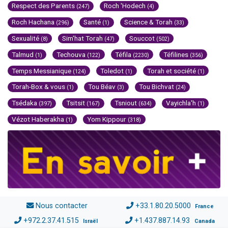
Respect des Parents
Roch 'Hodech
(247)
(4)
Roch Hachana
Santé
Science & Torah
(296)
(1)
(33)
Sexualité
Sim'hat Torah
Souccot
(8)
(47)
(502)
Talmud
Techouva
Téfila
Téfilines
(1)
(122)
(2230)
(356)
Temps Messianique
Toledot
Torah et société
(124)
(1)
(1)
Torah-Box & vous
Tou Béav
Tou Bichvat
(1)
(3)
(24)
Tsédaka
Tsitsit
Tsniout
Vayichla'h
(397)
(167)
(634)
(1)
Vézot Haberakha
Yom Kippour
(1)
(318)
Nous contacter
+33.1.80.20.5000
France
+972.2.37.41.515
+1.437.887.14.93
Israël
Canada