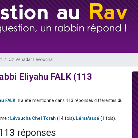
 viennent de demander une bénédiction
nnes viennent de faire un don pour Sauvez la jambe de Yohan
49 places pour étudier en groupe sur Zoom
lles musiques dans Torah-Box Music
 viennent de demander une bénédiction
t
Oz Véhadar Lévoucha
abbi Eliyahu FALK (113
hu FALK
. Il a été mentionné dans 113 réponses différentes du
mme :
Lévoucha Chel Torah
(14 fois),
Léma'assé
(1 fois).
 113 réponses