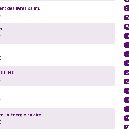
ent des livres saints
C
2
E
E
?!
E
9
H
H
3
J
s filles
J
6
K
L
L
0
L
eil à énergie solaire
M
5
M