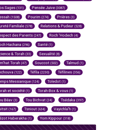
os Sages
Pensée Juive
(131)
(3087)
essah
Pourim
Prières
(1508)
(274)
(3)
ureté Familiale
Relations & Pudeur
(578)
(528)
espect des Parents
Roch 'Hodech
(247)
(4)
och Hachana
Santé
(296)
(1)
cience & Torah
Sexualité
(33)
(8)
im'hat Torah
Souccot
Talmud
(47)
(502)
(1)
echouva
Téfila
Téfilines
(122)
(2230)
(356)
emps Messianique
Toledot
(124)
(1)
orah et société
Torah-Box & vous
(1)
(1)
ou Béav
Tou Bichvat
Tsédaka
(3)
(24)
(397)
sitsit
Tsniout
Vayichla'h
(167)
(634)
(1)
ézot Haberakha
Yom Kippour
(1)
(318)