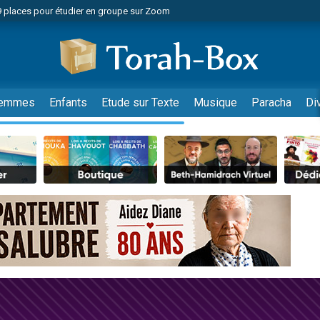
49 places pour étudier en groupe sur Zoom
nes viennent de faire un don pour Diane, 80 ans, dans un appartement insalu
viennent de nous rejoindre sur WhatsApp
viennent de nous rejoindre sur WhatsApp
es viennent de faire un don pour Reloger Rivka, 6 enfants, victime de violences
emmes
Enfants
Etude sur Texte
Musique
Paracha
Di
es viennent de faire un don pour 1 Journée de Vacances Pour les Enfants
 viennent de demander une bénédiction
viennent de nous rejoindre sur WhatsApp
49 places pour étudier en groupe sur Zoom
 donner son Maasser
viennent de nous rejoindre sur WhatsApp
viennent de nous rejoindre sur WhatsApp
de donner son Maasser
es viennent de faire un don pour 5 jours de vacances aux Orphelins
viennent de nous rejoindre sur WhatsApp