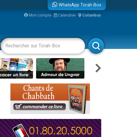
WhatsApp Torah-Box
bre
Mon compte
Calendrier
Columbus
...
vertissements
Livres
Rabbanim