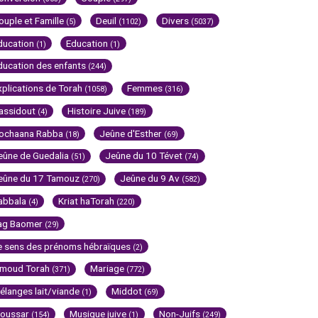
ouple et Famille
Deuil
Divers
(5)
(1102)
(5037)
ducation
Education
(1)
(1)
ducation des enfants
(244)
xplications de Torah
Femmes
(1058)
(316)
assidout
Histoire Juive
(4)
(189)
ochaana Rabba
Jeûne d'Esther
(18)
(69)
eûne de Guedalia
Jeûne du 10 Tévet
(51)
(74)
eûne du 17 Tamouz
Jeûne du 9 Av
(270)
(582)
abbala
Kriat haTorah
(4)
(220)
ag Baomer
(29)
e sens des prénoms hébraïques
(2)
imoud Torah
Mariage
(371)
(772)
élanges lait/viande
Middot
(1)
(69)
oussar
Musique juive
Non-Juifs
(154)
(1)
(249)