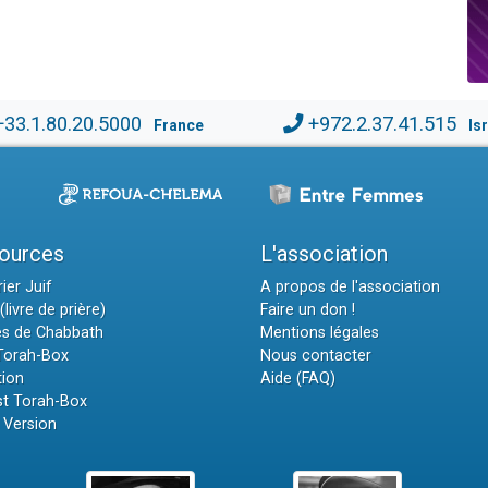
+33.1.80.20.5000
+972.2.37.41.515
France
Is
ources
L'association
ier Juif
A propos de l'association
(livre de prière)
Faire un don !
es de Chabbath
Mentions légales
 Torah-Box
Nous contacter
tion
Aide (FAQ)
t Torah-Box
 Version