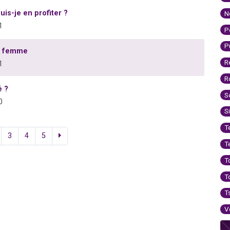
uis-je en profiter ?
N
1
P
P
ne femme
R
1
R
é ?
S
0
S
T
3
4
5
T
T
T
T
V