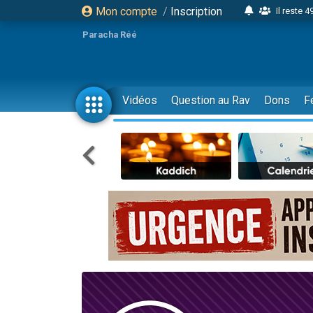
Mon compte
/
Inscription
Il reste 
16 person
Paracha Réé
2 personnes 
6 personnes 
4 personn
Vidéos
Question au Rav
Dons
F
2 personn
17 personnes
4 personnes 
Il reste 
Eva vient de
4 personnes 
3 personnes 
Odaya vient 
3 personn
2 personnes 