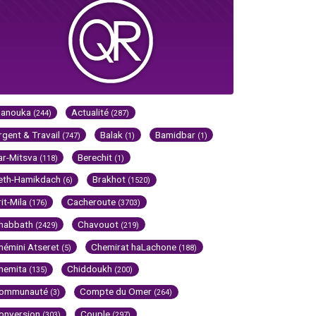
Hanouka
Actualité
(244)
(287)
rgent & Travail
Balak
Bamidbar
(747)
(1)
(1)
ar-Mitsva
Berechit
(118)
(1)
eth-Hamikdach
Brakhot
(6)
(1520)
rit-Mila
Cacheroute
(176)
(3703)
habbath
Chavouot
(2429)
(219)
hémini Atseret
Chemirat haLachone
(5)
(188)
hemita
Chiddoukh
(135)
(200)
ommunauté
Compte du Omer
(3)
(264)
onversion
Couple
(303)
(297)