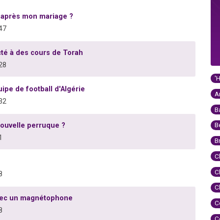
 après mon mariage ?
47
cté à des cours de Torah
28
'
pe de football d'Algérie
A
32
B
B
ouvelle perruque ?
1
B
C
C
8
C
avec un magnétophone
C
8
C