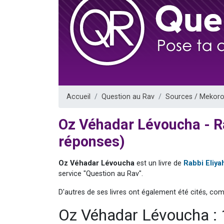
13 personnes
30 perso
Il reste 
12 nouve
29 personnes
Accueil
Question au Rav
Sources / Mekoro
Oz Véhadar Lévoucha - R
réponses)
Oz Véhadar Lévoucha
est un livre de
Rabbi Eliya
service "Question au Rav".
D'autres de ses livres ont également été cités, co
Oz Véhadar Lévoucha :