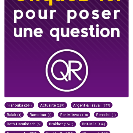
'Hanouka
Actualité
Argent & Travail
(244)
(287)
(747)
Balak
Bamidbar
Bar-Mitsva
Berechit
(1)
(1)
(118)
(1)
Beth-Hamikdach
Brakhot
Brit-Mila
(6)
(1520)
(176)