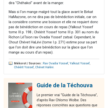
dira "Chéhakol" avant de la manger.
Mais si l'on mange malgré tout la glace avant le Birkat
HaMazone, on ne dira pas de bénédiction initiale, car on
la considère comme une boisson et elle ne requiert donc
pas de bénédiction en cours de repas (Yalkout Yossef
tome III p. 198 ; Chéérit Yossef tome III p. 301 au nom du
Richon LéTsion rav Ovadia Yossef zatsal. Cependant, le
Chout Chévet HaLévi (tome I p. 271) estime pour sa part
que l'on doit dire une bénédiction sur la glace que l'on
mange au cours d'un repas).
Mékorot / Sources :
Rav Ovadia Yossef
,
Yalkout Yossef
,
Chéérit Yossef
,
Chévet Halévi
.
Guide de la Téchouva
Le premier vrai “Guide de la Téchouva”,
d’après Rav Chlomo Wolbe. Des
réponses concrètes aux questions que