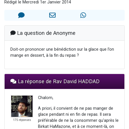
Rédigé le Mercredi 1er Janvier 2014
2 personnes viennent de nous rejoindre sur WhatsApp
13 personnes viennent de demander une bénédiction
Il reste 49 places pour étudier en groupe sur Zoom
12 nouvelles musiques dans Torah-Box Music
La question de Anonyme
2 personnes viennent de nous rejoindre sur WhatsApp
Doit-on prononcer une bénédiction sur la glace que l’on
mange en dessert, à la fin du repas ?
La réponse de Rav David HADDAD
Chalom,
A priori, il convient de ne pas manger de
glace pendant ni en fin de repas. Il sera
préférable de ne la consommer qu'après le
175 réponses
Birkat HaMazone, et à ce moment-là, on