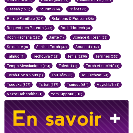
Pessah
Pourim
Prières
(1508)
(274)
(3)
Pureté Familiale
Relations & Pudeur
(578)
(528)
Respect des Parents
Roch 'Hodech
(247)
(4)
Roch Hachana
Santé
Science & Torah
(296)
(1)
(33)
Sexualité
Sim'hat Torah
Souccot
(8)
(47)
(502)
Talmud
Techouva
Téfila
Téfilines
(1)
(122)
(2230)
(356)
Temps Messianique
Toledot
Torah et société
(124)
(1)
(1)
Torah-Box & vous
Tou Béav
Tou Bichvat
(1)
(3)
(24)
Tsédaka
Tsitsit
Tsniout
Vayichla'h
(397)
(167)
(634)
(1)
Vézot Haberakha
Yom Kippour
(1)
(318)