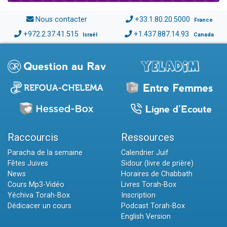
Nous contacter
+33.1.80.20.5000
France
+972.2.37.41.515
+1.437.887.14.93
Israël
Canada
Raccourcis
Ressources
Paracha de la semaine
Calendrier Juif
Fêtes Juives
Sidour (livre de prière)
News
Horaires de Chabbath
Cours Mp3-Vidéo
Livres Torah-Box
Yéchiva Torah-Box
Inscription
Dédicacer un cours
Podcast Torah-Box
English Version