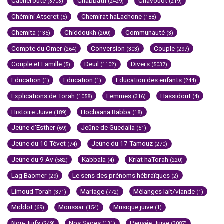
Cacheroute
Chabbath
Chavouot
(3703)
(2429)
(219)
Chémini Atseret
Chemirat haLachone
(5)
(188)
Chemita
Chiddoukh
Communauté
(135)
(200)
(3)
Compte du Omer
Conversion
Couple
(264)
(303)
(297)
Couple et Famille
Deuil
Divers
(5)
(1102)
(5037)
Education
Education
Education des enfants
(1)
(1)
(244)
Explications de Torah
Femmes
Hassidout
(1058)
(316)
(4)
Histoire Juive
Hochaana Rabba
(189)
(18)
Jeûne d'Esther
Jeûne de Guedalia
(69)
(51)
Jeûne du 10 Tévet
Jeûne du 17 Tamouz
(74)
(270)
Jeûne du 9 Av
Kabbala
Kriat haTorah
(582)
(4)
(220)
Lag Baomer
Le sens des prénoms hébraïques
(29)
(2)
Limoud Torah
Mariage
Mélanges lait/viande
(371)
(772)
(1)
Middot
Moussar
Musique juive
(69)
(154)
(1)
Non-Juifs
Nos Sages
Pensée Juive
(249)
(131)
(3087)