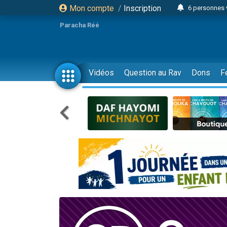
Mon compte
/
Inscription
6 personnes 
4 personn
Paracha Réé
2 personn
17 personnes
4 personnes 
Vidéos
Question au Rav
Dons
F
Il reste 
23 person
Eva vient de
4 personnes 
3 personnes 
3 personn
Odaya vient 
13 personnes
2 personnes 
30 perso