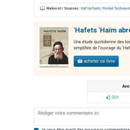
Mékorot / Sources :
Kaf Ha'haïm
,
Pisské Techouvo
'Hafets 'Haïm ab
Une étude quotidienne des loi
simplifiée de l'ouvrage du 'H
acheter ce livre
Ave
OUI
Je veux être averti des nouveaux commentaire