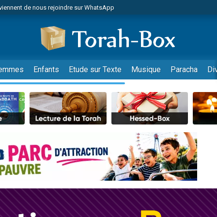
viennent de nous rejoindre sur WhatsApp
es viennent de faire un don pour Reloger Rivka, 6 enfants, victime de violences
es viennent de faire un don pour 1 Journée de Vacances Pour les Enfants
 viennent de demander une bénédiction
viennent de nous rejoindre sur WhatsApp
emmes
Enfants
Etude sur Texte
Musique
Paracha
Di
49 places pour étudier en groupe sur Zoom
nes viennent de faire un don pour Diane, 80 ans, dans un appartement insalu
 donner son Maasser
viennent de nous rejoindre sur WhatsApp
viennent de nous rejoindre sur WhatsApp
es viennent de faire un don pour 5 jours de vacances aux Orphelins
de donner son Maasser
 viennent de demander une bénédiction
viennent de nous rejoindre sur WhatsApp
nnes viennent de faire un don pour Sauvez la jambe de Yohan