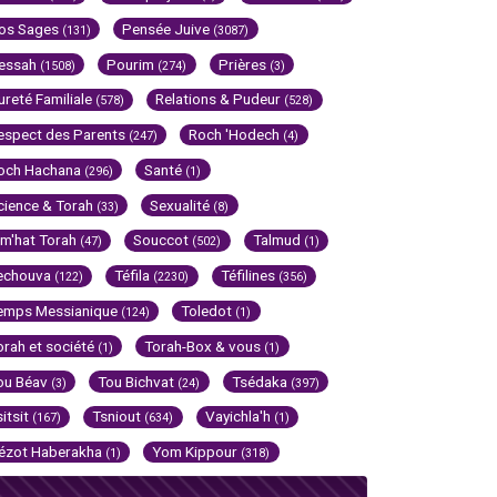
os Sages
Pensée Juive
(131)
(3087)
essah
Pourim
Prières
(1508)
(274)
(3)
ureté Familiale
Relations & Pudeur
(578)
(528)
espect des Parents
Roch 'Hodech
(247)
(4)
och Hachana
Santé
(296)
(1)
cience & Torah
Sexualité
(33)
(8)
im'hat Torah
Souccot
Talmud
(47)
(502)
(1)
echouva
Téfila
Téfilines
(122)
(2230)
(356)
emps Messianique
Toledot
(124)
(1)
orah et société
Torah-Box & vous
(1)
(1)
ou Béav
Tou Bichvat
Tsédaka
(3)
(24)
(397)
sitsit
Tsniout
Vayichla'h
(167)
(634)
(1)
ézot Haberakha
Yom Kippour
(1)
(318)