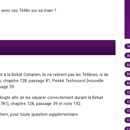
 avec ses Téfilin sur sa main ?
'
A
B
B
 la Birkat Cohanim, ils ne retirent pas les Téfilines, ni de
ïm, chapitre 128, passage 81, Pisské Techouvot [nouvelle
B
ssage 39.
C
doigts afin de les séparer correctement durant la Birkat
C
781], chapitre 128, passage 39 et note 192.
C
hem, pour toute question supplémentaire.
C
C