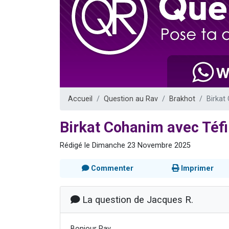
Il reste 
12 nouve
3 personnes 
2 personnes 
2 personnes 
Accueil
Question au Rav
Brakhot
Birkat
Birkat Cohanim avec Téfi
Rédigé le Dimanche 23 Novembre 2025
Commenter
Imprimer
La question de Jacques R.
Bonjour Rav,