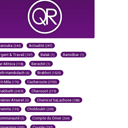
Hanouka
Actualité
(244)
(287)
rgent & Travail
Balak
Bamidbar
(747)
(1)
(1)
ar-Mitsva
Berechit
(118)
(1)
eth-Hamikdach
Brakhot
(6)
(1520)
rit-Mila
Cacheroute
(176)
(3703)
habbath
Chavouot
(2429)
(219)
hémini Atseret
Chemirat haLachone
(5)
(188)
hemita
Chiddoukh
(135)
(200)
ommunauté
Compte du Omer
(3)
(264)
onversion
Couple
(303)
(297)