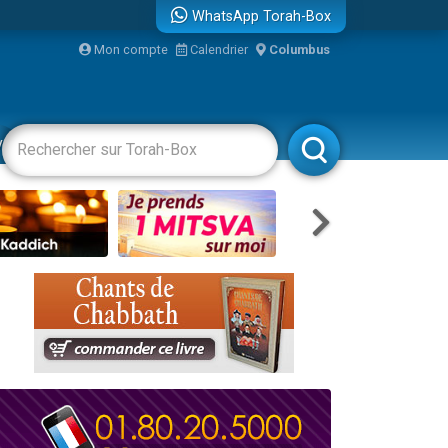
WhatsApp Torah-Box
...
Mon compte
Calendrier
Columbus
vertissements
Livres
Rabbanim
bre