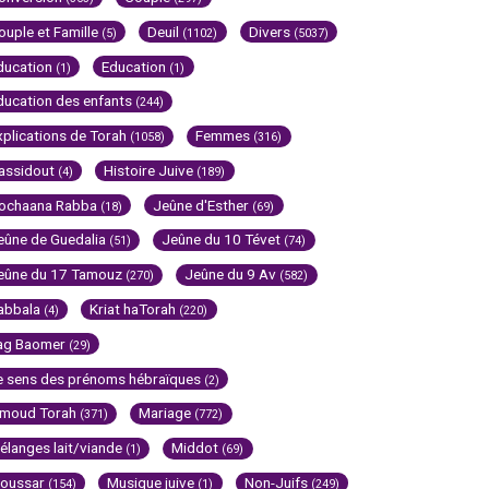
ouple et Famille
Deuil
Divers
(5)
(1102)
(5037)
ducation
Education
(1)
(1)
ducation des enfants
(244)
xplications de Torah
Femmes
(1058)
(316)
assidout
Histoire Juive
(4)
(189)
ochaana Rabba
Jeûne d'Esther
(18)
(69)
eûne de Guedalia
Jeûne du 10 Tévet
(51)
(74)
eûne du 17 Tamouz
Jeûne du 9 Av
(270)
(582)
abbala
Kriat haTorah
(4)
(220)
ag Baomer
(29)
e sens des prénoms hébraïques
(2)
imoud Torah
Mariage
(371)
(772)
élanges lait/viande
Middot
(1)
(69)
oussar
Musique juive
Non-Juifs
(154)
(1)
(249)