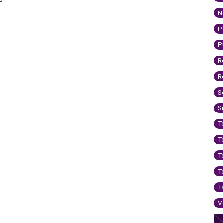
N
P
P
R
R
S
S
T
T
T
T
T
V