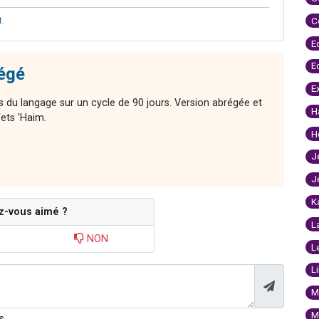
C
t
.
E
E
régé
E
s du langage sur un cycle de 90 jours. Version abrégée et
H
afets 'Haim.
H
J
J
K
z-vous aimé ?
L
NON
L
L
M
M
s