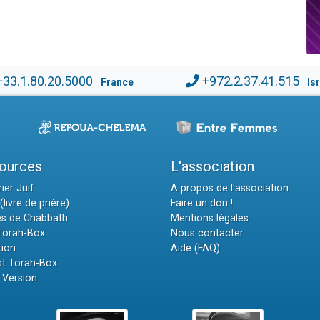
+33.1.80.20.5000
+972.2.37.41.515
France
Is
ources
L'association
ier Juif
A propos de l'association
(livre de prière)
Faire un don !
es de Chabbath
Mentions légales
 Torah-Box
Nous contacter
tion
Aide (FAQ)
t Torah-Box
 Version