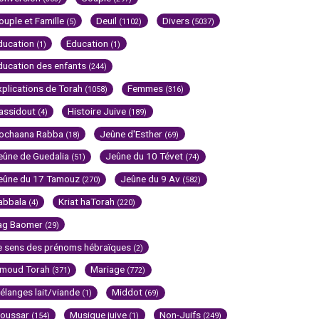
ouple et Famille
Deuil
Divers
(5)
(1102)
(5037)
ducation
Education
(1)
(1)
ducation des enfants
(244)
xplications de Torah
Femmes
(1058)
(316)
assidout
Histoire Juive
(4)
(189)
ochaana Rabba
Jeûne d'Esther
(18)
(69)
eûne de Guedalia
Jeûne du 10 Tévet
(51)
(74)
eûne du 17 Tamouz
Jeûne du 9 Av
(270)
(582)
abbala
Kriat haTorah
(4)
(220)
ag Baomer
(29)
e sens des prénoms hébraïques
(2)
imoud Torah
Mariage
(371)
(772)
élanges lait/viande
Middot
(1)
(69)
oussar
Musique juive
Non-Juifs
(154)
(1)
(249)