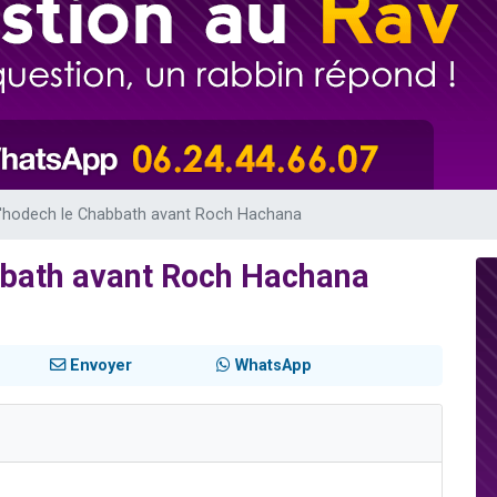
viennent de nous rejoindre sur WhatsApp
les musiques dans Torah-Box Music
viennent de nous rejoindre sur WhatsApp
es viennent de faire un don pour Tsédaka : pauvres d'Israel
es viennent de faire un don pour 1 Journée de Vacances Pour les Enfants
a'hodech le Chabbath avant Roch Hachana
bbath avant Roch Hachana
Envoyer
WhatsApp