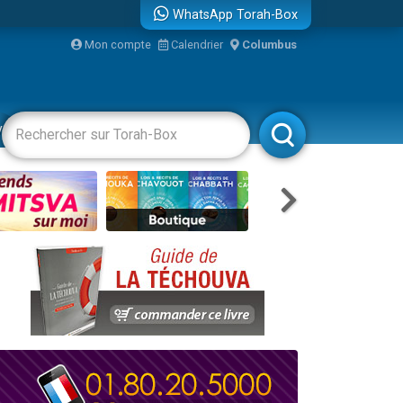
WhatsApp Torah-Box
Mon compte
Calendrier
Columbus
bre
vertissements
Livres
Rabbanim