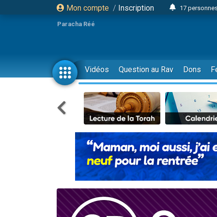
Mon compte
/
Inscription
17 personnes
4 personnes 
Paracha Réé
Il reste 
23 person
Eva vient de
Vidéos
Question au Rav
Dons
F
4 personnes 
3 personnes 
3 personn
Odaya vient 
13 personnes
2 personnes 
30 perso
12 nouve
Il reste 
3 personnes 