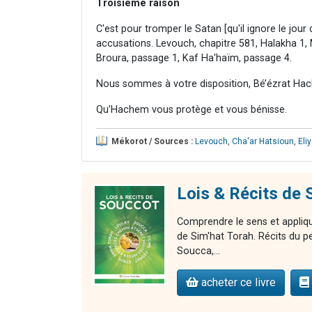
Troisième raison
C'est pour tromper le Satan [qu'il ignore le jou
accusations. Levouch, chapitre 581, Halakha 1
Broura, passage 1, Kaf Ha'haïm, passage 4.
Nous sommes à votre disposition, Bé’ézrat Hac
Qu’Hachem vous protège et vous bénisse.
Mékorot / Sources :
Levouch
,
Cha'ar Hatsioun
,
Eli
Lois & Récits d
Comprendre le sens et appliqu
de Sim'hat Torah. Récits du p
Soucca,...
acheter ce livre