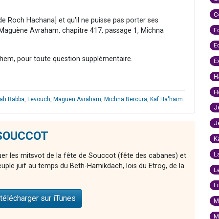
C
r de Roch Hachana] et qu'il ne puisse pas porter ses
E
, Maguène Avraham, chapitre 417, passage 1, Michna
E
hem, pour toute question supplémentaire.
E
H
H
yah Rabba
,
Levouch
,
Maguen Avraham
,
Michna Beroura
,
Kaf Ha'haïm
.
J
J
e SOUCCOT
K
L
er les mitsvot de la fête de Souccot (fête des cabanes) et
euple juif au temps du Beth-Hamikdach, lois du Etrog, de la
L
L
télécharger sur iTunes
M
M