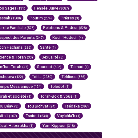
os Sages
Pensée Juive
(131)
(3087)
essah
Pourim
Prières
(1508)
(274)
(3)
ureté Familiale
Relations & Pudeur
(578)
(528)
espect des Parents
Roch 'Hodech
(247)
(4)
och Hachana
Santé
(296)
(1)
cience & Torah
Sexualité
(33)
(8)
im'hat Torah
Souccot
Talmud
(47)
(502)
(1)
echouva
Téfila
Téfilines
(122)
(2230)
(356)
emps Messianique
Toledot
(124)
(1)
orah et société
Torah-Box & vous
(1)
(1)
ou Béav
Tou Bichvat
Tsédaka
(3)
(24)
(397)
sitsit
Tsniout
Vayichla'h
(167)
(634)
(1)
ézot Haberakha
Yom Kippour
(1)
(318)