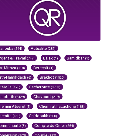
Hanouka
Actualité
(244)
(287)
rgent & Travail
Balak
Bamidbar
(747)
(1)
(1)
ar-Mitsva
Berechit
(118)
(1)
eth-Hamikdach
Brakhot
(6)
(1520)
rit-Mila
Cacheroute
(176)
(3703)
habbath
Chavouot
(2429)
(219)
hémini Atseret
Chemirat haLachone
(5)
(188)
hemita
Chiddoukh
(135)
(200)
ommunauté
Compte du Omer
(3)
(264)
onversion
Couple
(303)
(297)