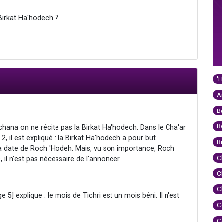
Birkat Ha'hodech ?
'
A
B
B
ana on ne récite pas la Birkat Ha'hodech. Dans le Cha'ar
, il est expliqué : la Birkat Ha'hodech a pour but
B
la date de Roch 'Hodeh. Mais, vu son importance, Roch
C
 il n'est pas nécessaire de l'annoncer.
C
C
5] explique : le mois de Tichri est un mois béni. Il n'est
C
C