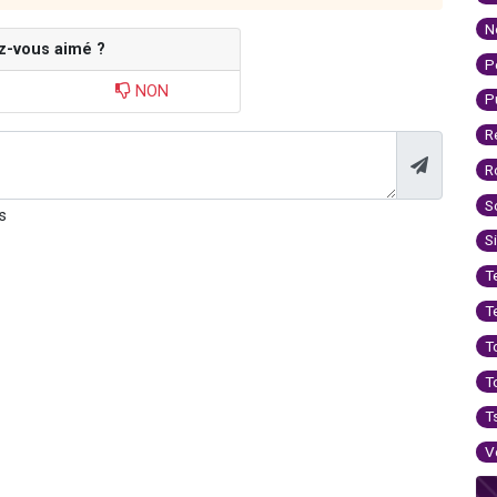
N
z-vous aimé ?
P
NON
P
R
R
S
s
S
T
T
T
T
T
V