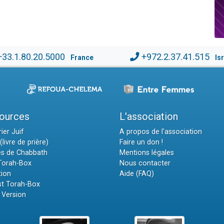
+33.1.80.20.5000
+972.2.37.41.515
France
Is
ources
L'association
ier Juif
A propos de l'association
(livre de prière)
Faire un don !
es de Chabbath
Mentions légales
 Torah-Box
Nous contacter
tion
Aide (FAQ)
t Torah-Box
 Version