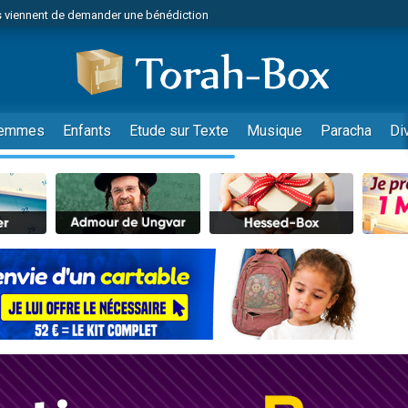
 viennent de demander une bénédiction
viennent de nous rejoindre sur WhatsApp
49 places pour étudier en groupe sur Zoom
nes viennent de faire un don pour Diane, 80 ans, dans un appartement insalu
 donner son Maasser
emmes
Enfants
Etude sur Texte
Musique
Paracha
Di
viennent de nous rejoindre sur WhatsApp
viennent de nous rejoindre sur WhatsApp
es viennent de faire un don pour 5 jours de vacances aux Orphelins
de donner son Maasser
 viennent de demander une bénédiction
viennent de nous rejoindre sur WhatsApp
nnes viennent de faire un don pour Sauvez la jambe de Yohan
lles musiques dans Torah-Box Music
49 places pour étudier en groupe sur Zoom
viennent de nous rejoindre sur WhatsApp