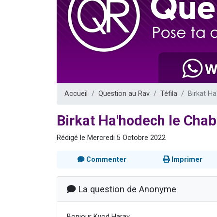
2 personnes 
2 nouvel
3 personnes 
8 personn
2 personn
Accueil
Question au Rav
Téfila
Birkat H
Birkat Ha'hodech le Cha
Rédigé le Mercredi 5 Octobre 2022
Commenter
Imprimer
La question de Anonyme
Bonjour Kvod Harav,