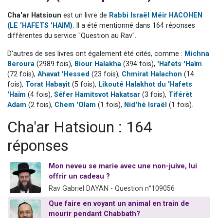
17 personnes viennent de demander une bénédiction
Cha'ar Hatsioun
est un livre de
Rabbi Israël Méir HACOHEN
4 personnes viennent de nous rejoindre sur WhatsApp
(LE 'HAFETS 'HAIM)
. Il a été mentionné dans 164 réponses
différentes du service "Question au Rav".
Il reste 49 places pour étudier en groupe sur Zoom
Eva vient de donner son Maasser
D'autres de ses livres ont également été cités, comme :
Michna
Beroura
(2989 fois),
Biour Halakha
(394 fois),
'Hafets 'Haïm
Eli vient de donner son Maasser
(72 fois),
Ahavat 'Hessed
(23 fois),
Chmirat Halachon
(14
fois),
Torat Habayit
(5 fois),
Likouté Halakhot du 'Hafets
'Haïm
(4 fois),
Séfer Hamitsvot Hakatsar
(3 fois),
Tiférèt
Adam
(2 fois),
Chem 'Olam
(1 fois),
Nid'hé Israël
(1 fois).
Cha'ar Hatsioun : 164
réponses
Mon neveu se marie avec une non-juive, lui
offrir un cadeau ?
Rav Gabriel DAYAN - Question n°109056
Que faire en voyant un animal en train de
mourir pendant Chabbath?