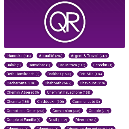
'Hanouka
Actualité
Argent & Travail
(244)
(287)
(747)
Balak
Bamidbar
Bar-Mitsva
Berechit
(1)
(1)
(118)
(1)
Beth-Hamikdach
Brakhot
Brit-Mila
(6)
(1520)
(176)
Cacheroute
Chabbath
Chavouot
(3703)
(2429)
(219)
Chémini Atseret
Chemirat haLachone
(5)
(188)
Chemita
Chiddoukh
Communauté
(135)
(200)
(3)
Compte du Omer
Conversion
Couple
(264)
(303)
(297)
Couple et Famille
Deuil
Divers
(5)
(1102)
(5037)
Education
Education
Education des enfants