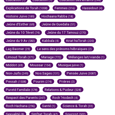
(1)
(1)
(244)
Explications de Torah
Femmes
Hassidout
(1058)
(316)
(4)
Histoire Juive
Hochaana Rabba
(189)
(18)
Jeûne d'Esther
Jeûne de Guedalia
(69)
(51)
Jeûne du 10 Tévet
Jeûne du 17 Tamouz
(74)
(270)
Jeûne du 9 Av
Kabbala
Kriat haTorah
(582)
(4)
(220)
Lag Baomer
Le sens des prénoms hébraïques
(29)
(2)
Limoud Torah
Mariage
Mélanges lait/viande
(371)
(772)
(1)
Middot
Moussar
Musique juive
(69)
(154)
(1)
Non-Juifs
Nos Sages
Pensée Juive
(249)
(131)
(3087)
Pessah
Pourim
Prières
(1508)
(274)
(3)
Pureté Familiale
Relations & Pudeur
(578)
(528)
Respect des Parents
Roch 'Hodech
(247)
(4)
Roch Hachana
Santé
Science & Torah
(296)
(1)
(33)
Sexualité
Sim'hat Torah
Souccot
(8)
(47)
(502)