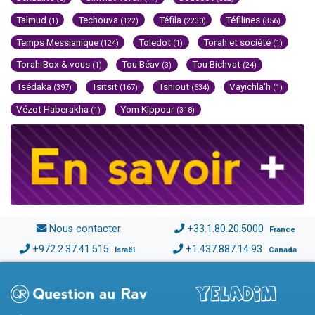
Talmud
Techouva
Téfila
Téfilines
(1)
(122)
(2230)
(356)
Temps Messianique
Toledot
Torah et société
(124)
(1)
(1)
Torah-Box & vous
Tou Béav
Tou Bichvat
(1)
(3)
(24)
Tsédaka
Tsitsit
Tsniout
Vayichla'h
(397)
(167)
(634)
(1)
Vézot Haberakha
Yom Kippour
(1)
(318)
Nous contacter
+33.1.80.20.5000
France
+972.2.37.41.515
+1.437.887.14.93
Israël
Canada