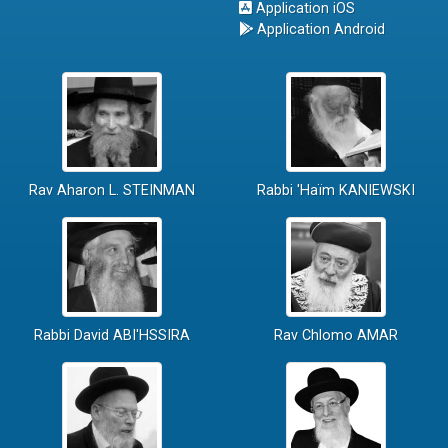
Application iOS
Application Android
Rav Aharon L. STEINMAN
Rabbi 'Haïm KANIEWSKI
Rabbi David ABI'HSSIRA
Rav Chlomo AMAR