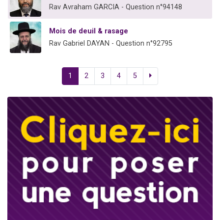
Rav Avraham GARCIA - Question n°94148
Mois de deuil & rasage
Rav Gabriel DAYAN - Question n°92795
1
2
3
4
5