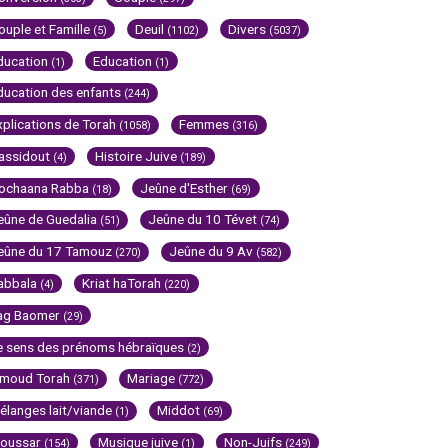
ouple et Famille
Deuil
Divers
(5)
(1102)
(5037)
ducation
Education
(1)
(1)
ducation des enfants
(244)
xplications de Torah
Femmes
(1058)
(316)
assidout
Histoire Juive
(4)
(189)
ochaana Rabba
Jeûne d'Esther
(18)
(69)
eûne de Guedalia
Jeûne du 10 Tévet
(51)
(74)
eûne du 17 Tamouz
Jeûne du 9 Av
(270)
(582)
abbala
Kriat haTorah
(4)
(220)
ag Baomer
(29)
e sens des prénoms hébraïques
(2)
imoud Torah
Mariage
(371)
(772)
élanges lait/viande
Middot
(1)
(69)
oussar
Musique juive
Non-Juifs
(154)
(1)
(249)