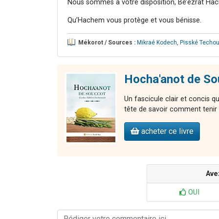
Nous sommes à votre disposition, Bé’ézrat Hac
Qu’Hachem vous protège et vous bénisse.
Mékorot / Sources :
Mikraé Kodech
,
Pisské Techou
Hocha'anot de So
Un fascicule clair et concis q
tête de savoir comment tenir à
acheter ce livre
Ave
OUI