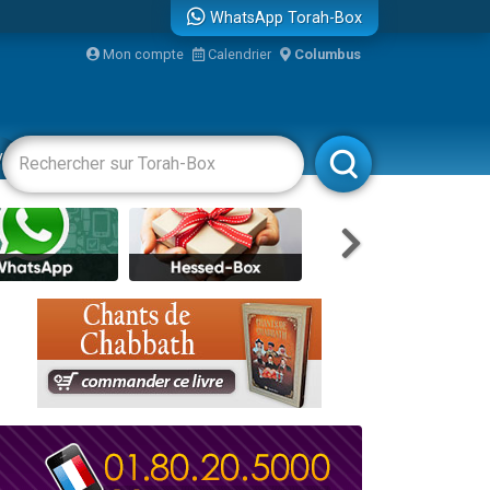
WhatsApp Torah-Box
...
Mon compte
Calendrier
Columbus
vertissements
Livres
Rabbanim
bre