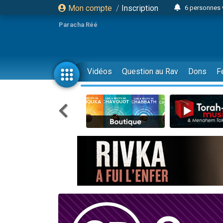
Mon compte
/
Inscription
6 personnes 
4 personn
Paracha Réé
2 personn
17 personnes
4 personnes 
Vidéos
Question au Rav
Dons
F
Il reste 
23 person
Eva vient de
4 personnes 
3 personnes 
3 personn
Odaya vient 
13 personnes
2 personnes 
30 perso