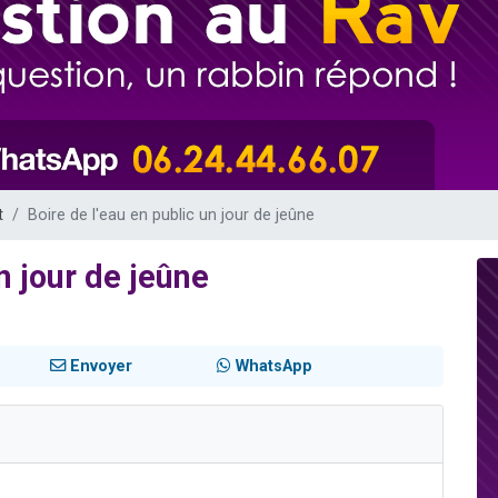
49 places pour étudier en groupe sur Zoom
lles musiques dans Torah-Box Music
viennent de nous rejoindre sur WhatsApp
viennent de nous rejoindre sur WhatsApp
viennent de nous rejoindre sur WhatsApp
t
Boire de l'eau en public un jour de jeûne
n jour de jeûne
Envoyer
WhatsApp