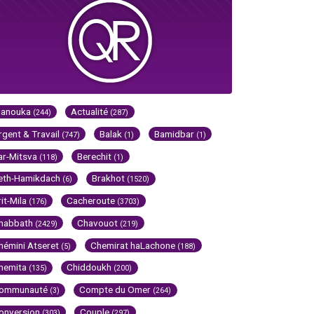
Hanouka
Actualité
(244)
(287)
rgent & Travail
Balak
Bamidbar
(747)
(1)
(1)
ar-Mitsva
Berechit
(118)
(1)
eth-Hamikdach
Brakhot
(6)
(1520)
rit-Mila
Cacheroute
(176)
(3703)
habbath
Chavouot
(2429)
(219)
hémini Atseret
Chemirat haLachone
(5)
(188)
hemita
Chiddoukh
(135)
(200)
ommunauté
Compte du Omer
(3)
(264)
onversion
Couple
(303)
(297)