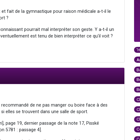
et fait de la gymnastique pour raison médicale a-t-il le
ort ?
e connaissant pourrait mal interpréter son geste. Y a-t-il un
éventuellement est tenu de bien interpréter ce qu'il voit ?
'
A
B
B
B
C
est recommandé de ne pas manger ou boire face à des
C
si elles se trouvent dans une salle de sport.
C
, page 19, dernier passage de la note 17, Pisské
C
on 5781 : passage 4].
C