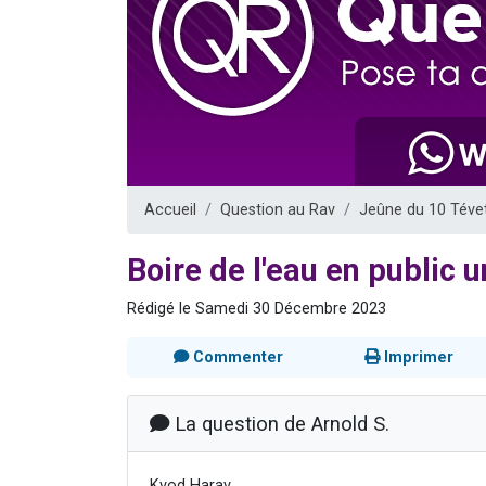
Il reste 
12 nouve
3 personnes 
2 personnes 
2 personnes 
Accueil
Question au Rav
Jeûne du 10 Téve
Boire de l'eau en public u
Rédigé le Samedi 30 Décembre 2023
Commenter
Imprimer
La question de Arnold S.
Kvod Harav,