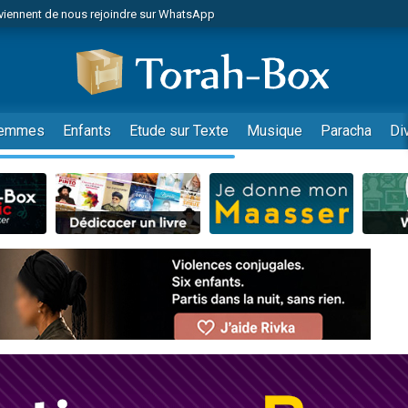
viennent de nous rejoindre sur WhatsApp
es viennent de faire un don pour Reloger Rivka, 6 enfants, victime de violences
es viennent de faire un don pour 1 Journée de Vacances Pour les Enfants
 viennent de demander une bénédiction
viennent de nous rejoindre sur WhatsApp
emmes
Enfants
Etude sur Texte
Musique
Paracha
Di
49 places pour étudier en groupe sur Zoom
nes viennent de faire un don pour Diane, 80 ans, dans un appartement insalu
 donner son Maasser
viennent de nous rejoindre sur WhatsApp
viennent de nous rejoindre sur WhatsApp
es viennent de faire un don pour 5 jours de vacances aux Orphelins
de donner son Maasser
 viennent de demander une bénédiction
viennent de nous rejoindre sur WhatsApp
nnes viennent de faire un don pour Sauvez la jambe de Yohan