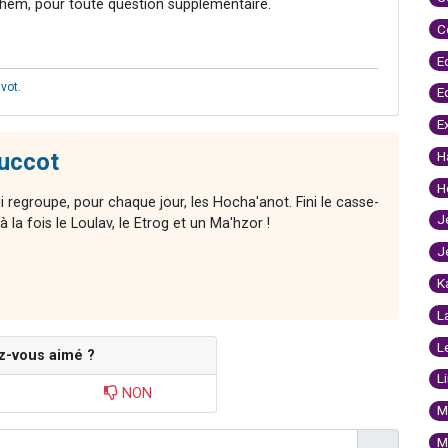
hem, pour toute question supplémentaire.
C
E
vot
.
E
E
uccot
H
H
ui regroupe, pour chaque jour, les Hocha'anot. Fini le casse-
J
 la fois le Loulav, le Etrog et un Ma'hzor !
J
K
L
L
z-vous aimé ?
L
NON
M
M