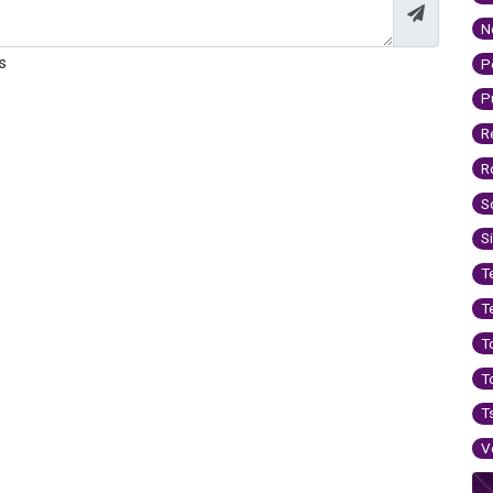
N
s
P
P
R
R
S
S
T
T
T
T
T
V