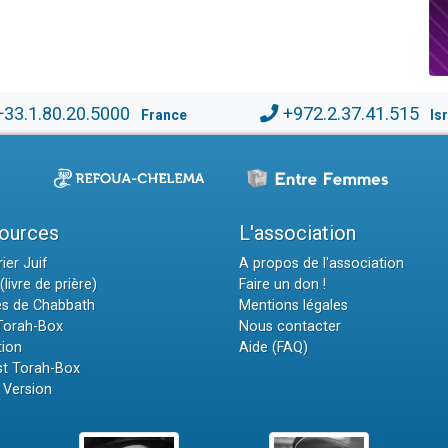
+33.1.80.20.5000
+972.2.37.41.515
France
Is
ources
L'association
ier Juif
A propos de l'association
(livre de prière)
Faire un don !
es de Chabbath
Mentions légales
 Torah-Box
Nous contacter
tion
Aide (FAQ)
t Torah-Box
 Version