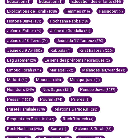
Education
Education
Education des enfants
(1)
(1)
(244)
Explications de Torah
Femmes
Hassidout
(1058)
(316)
(4)
Histoire Juive
Hochaana Rabba
(189)
(18)
Jeûne d'Esther
Jeûne de Guedalia
(69)
(51)
Jeûne du 10 Tévet
Jeûne du 17 Tamouz
(74)
(270)
Jeûne du 9 Av
Kabbala
Kriat haTorah
(582)
(4)
(220)
Lag Baomer
Le sens des prénoms hébraïques
(29)
(2)
Limoud Torah
Mariage
Mélanges lait/viande
(371)
(772)
(1)
Middot
Moussar
Musique juive
(69)
(154)
(1)
Non-Juifs
Nos Sages
Pensée Juive
(249)
(131)
(3087)
Pessah
Pourim
Prières
(1508)
(274)
(3)
Pureté Familiale
Relations & Pudeur
(578)
(528)
Respect des Parents
Roch 'Hodech
(247)
(4)
Roch Hachana
Santé
Science & Torah
(296)
(1)
(33)