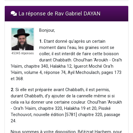
La réponse de Rav Gabriel DAYAN
Bonjour,
1.
Etant donné qu'après un certain
moment dans l'eau, les graines vont se
coller, il est interdit de faire cette boisson
45345 réponses
durant Chabbath. Choul'han ‘Aroukh - Ora’h
‘Haïm, chapitre 340, Halakha 12, Iguerot Moché Ora'h
'Haïm, volume 4, réponse 74, Ayil Mechoulach, pages 173
et 368.
2.
Si elle est préparée avant Chabbath, il est permis,
durant Chabbath, d'y ajouter de la cannelle même si si
cela va lui donner une certaine couleur. Choul'han ‘Aroukh
- Ora’h ‘Haïm, chapitre 320, Halakha 19 et 20, Pisské
Techouvot, nouvelle édition [5781] chapitre 320, passage
24.
Nous sommes à votre disposition, Bé’ézrat Hachem, pour