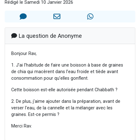
Rédigé le Samedi 10 Janvier 2026
Il reste 49 places pour étudier en groupe sur Zoom
12 nouvelles musiques dans Torah-Box Music
3 personnes viennent de nous rejoindre sur WhatsApp
2 personnes viennent de nous rejoindre sur WhatsApp
La question de Anonyme
2 personnes viennent de nous rejoindre sur WhatsApp
Bonjour Rav,
1. J’ai l’habitude de faire une boisson à base de graines
de chia qui macèrent dans l’eau froide et tiède avant
consommation pour qu’elles gonflent.
Cette boisson est-elle autorisée pendant Chabbath ?
2. De plus, j'aime ajouter dans la préparation, avant de
verser l'eau, de la cannelle et la mélanger avec les
graines. Est-ce permis ?
Merci Rav.