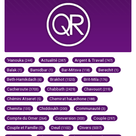
'Hanouka
Actualité
Argent & Travail
(244)
(287)
(747)
Balak
Bamidbar
Bar-Mitsva
Berechit
(1)
(1)
(118)
(1)
Beth-Hamikdach
Brakhot
Brit-Mila
(6)
(1520)
(176)
Cacheroute
Chabbath
Chavouot
(3703)
(2429)
(219)
Chémini Atseret
Chemirat haLachone
(5)
(188)
Chemita
Chiddoukh
Communauté
(135)
(200)
(3)
Compte du Omer
Conversion
Couple
(264)
(303)
(297)
Couple et Famille
Deuil
Divers
(5)
(1102)
(5037)