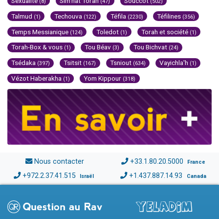
Sexualité
Sim'hat Torah
Souccot
(8)
(47)
(502)
Talmud
Techouva
Téfila
Téfilines
(1)
(122)
(2230)
(356)
Temps Messianique
Toledot
Torah et société
(124)
(1)
(1)
Torah-Box & vous
Tou Béav
Tou Bichvat
(1)
(3)
(24)
Tsédaka
Tsitsit
Tsniout
Vayichla'h
(397)
(167)
(634)
(1)
Vézot Haberakha
Yom Kippour
(1)
(318)
Nous contacter
+33.1.80.20.5000
France
+972.2.37.41.515
+1.437.887.14.93
Israël
Canada